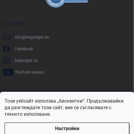
КОНТАКТ
info
@
begadget.eu
Facebook
begadget.cz
YouTube канал
BeGadget.bg
BeGadget.cz
BeGadget.sk
BeGadget.hu
Този уебсайт използва „бисквитки“. Продължавайки
BeGadget.ro
BeGadget.pl
BeGadget.hr
BeGadget.si
да разглеждате този сайт, вие се съгласявате с
тяхното използване.
Настройки