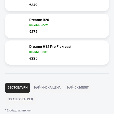
€349
Dreame R20
В НАЛИЧНОСТ
€275
Dreame H12 Pro Flexreach
В НАЛИЧНОСТ
€225
С
о
БЕСТСЕЛЪРИ
НАЙ-НИСКА ЦЕНА
НАЙ-СКЪПИЯТ
р
т
ПО АЗБУЧЕН РЕД
и
р
12
общо артикули