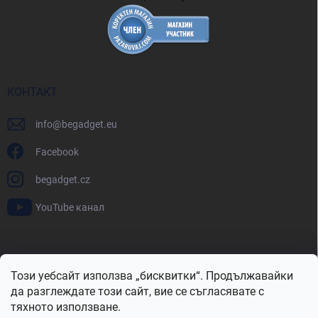
КОНТАКТ
info
@
begadget.eu
Facebook
begadget.cz
YouTube канал
BeGadget.bg
BeGadget.cz
BeGadget.sk
BeGadget.hu
Този уебсайт използва „бисквитки“. Продължавайки
BeGadget.ro
BeGadget.pl
BeGadget.hr
BeGadget.si
да разглеждате този сайт, вие се съгласявате с
тяхното използване.