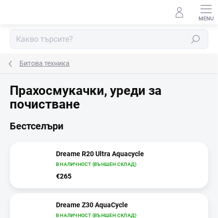
Преминаване
към
съдържанието
Търсене
Битова техника
Прахосмукачки, уреди за
почистване
Бестселъри
Dreame R20 Ultra Aquacycle
В НАЛИЧНОСТ (ВЪНШЕН СКЛАД)
€265
Dreame Z30 AquaCycle
В НАЛИЧНОСТ (ВЪНШЕН СКЛАД)