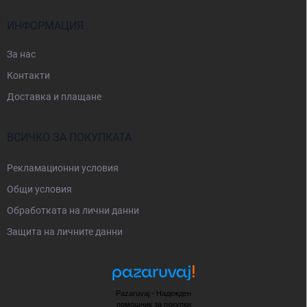
р
ИНФОРМАЦИЯ
За нас
Контакти
Доставка и плащане
ВСИЧКО ЗА ПОКУПКАТА
Рекламационни условия
Общи условия
Oбработката на лични данни
Защита на личните данни
Pazaruvaj - Надежден
помощник за покупки