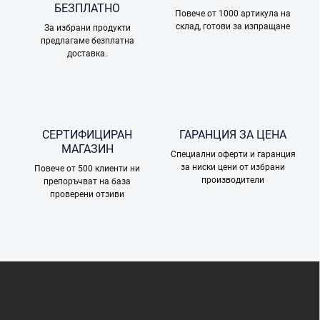
н
БЕЗПЛАТНО
и
Повече от 1000 артикула на
склад, готови за изпращане
е
За избрани продукти
предлагаме безплатна
л
доставка.
е
м
е
н
т
и
СЕРТИФИЦИРАН
ГАРАНЦИЯ ЗА ЦЕНА
з
МАГАЗИН
а
Специални оферти и гаранция
и
за ниски цени от избрани
Повече от 500 клиенти ни
з
производители
препоръчват на база
б
проверени отзиви
р
о
я
в
а
Ф
н
у
е
т
е