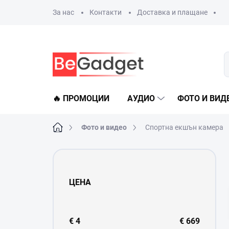
Преминаване
За нас
Контакти
Доставка и плащане
към
съдържанието
🔥 ПРОМОЦИИ
АУДИО
ФОТО И ВИД
Начало
Фото и видео
Спортна екшън камера
С
т
р
ЦЕНА
а
н
и
ч
€
4
€
669