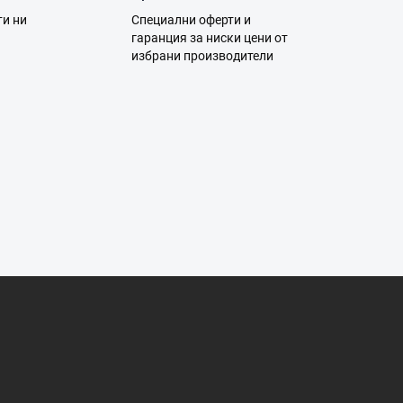
и
ти ни
Специални оферти и
я
а
гаранция за ниски цени от
избрани производители