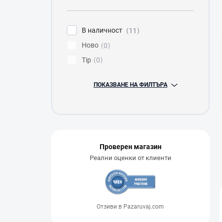
н
а
л
В наличност
11
е
Ново
н
0
т
Tip
0
а
ПОКАЗВАНЕ НА ФИЛТЪРА
Проверен магазин
Реални оценки от клиенти
Отзиви в Pazaruvaj.com