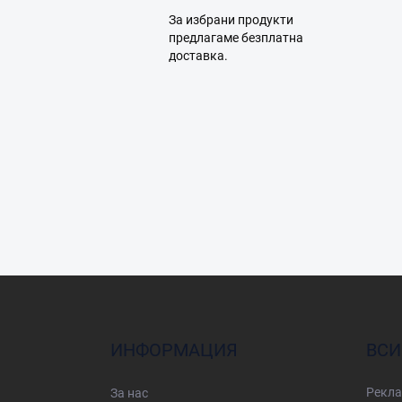
За избрани продукти
предлагаме безплатна
доставка.
Ф
у
т
е
ИНФОРМАЦИЯ
ВСИ
р
Рекла
За нас