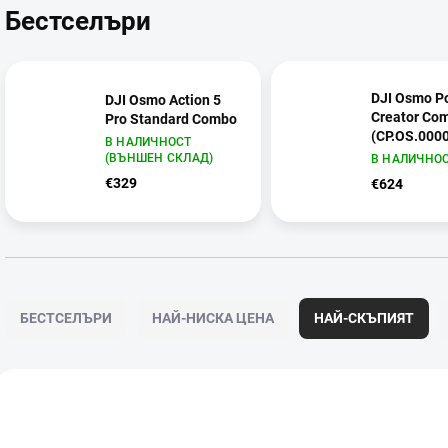
Бестселъри
DJI Osmo Po
DJI Osmo Action 5
Creator Co
Pro Standard Combo
(CP.OS.000
В НАЛИЧНОСТ
(ВЪНШЕН СКЛАД)
В НАЛИЧНО
€329
€624
С
о
БЕСТСЕЛЪРИ
НАЙ-НИСКА ЦЕНА
НАЙ-СКЪПИЯТ
р
т
и
С
р
п
F19-01
а
и
н
с