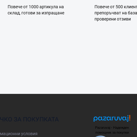
е
Повече от 1000 артикула на
Повече от 500 клиен
м
склад, готови за изпращане
препоръчват на баз
е
проверени отзиви
н
т
и
з
а
и
з
б
р
о
я
в
а
н
е
ЧКО ЗА ПОКУПКАТА
Pazaruvaj - Надежден
помощник за покупки
мационни условия