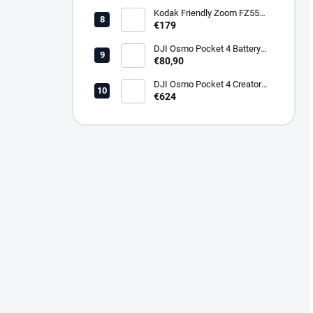
Kodak Friendly Zoom FZ55
Черен
€179
DJI Osmo Pocket 4 Battery
Handle
€80,90
DJI Osmo Pocket 4 Creator
Combo (CP.OS.00000544.01)
€624