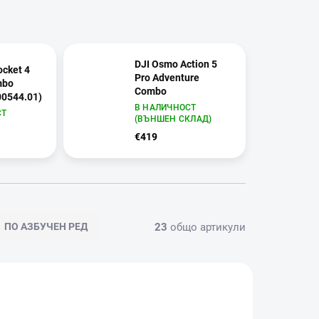
DJI Osmo Action 5
cket 4
Pro Adventure
mbo
Combo
00544.01)
В НАЛИЧНОСТ
СТ
(ВЪНШЕН СКЛАД)
€419
23
общо артикули
ПО АЗБУЧЕН РЕД
0286
A21.04.0001