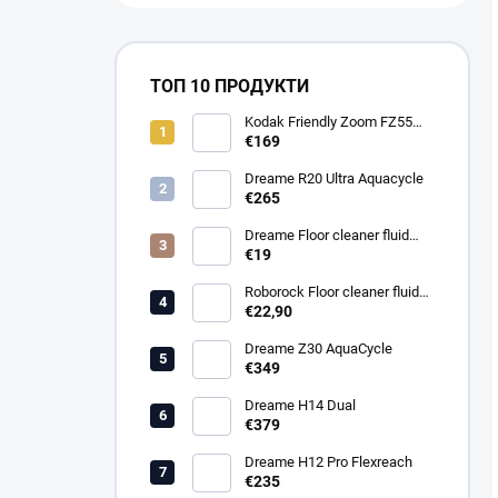
ТОП 10 ПРОДУКТИ
Kodak Friendly Zoom FZ55
Pink
€169
Dreame R20 Ultra Aquacycle
€265
Dreame Floor cleaner fluid
200 ml
€19
Roborock Floor cleaner fluid
480 ml
€22,90
Dreame Z30 AquaCycle
€349
Dreame H14 Dual
€379
Dreame H12 Pro Flexreach
€235