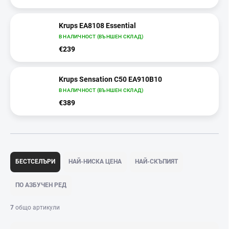
Krups EA8108 Essential
В НАЛИЧНОСТ (ВЪНШЕН СКЛАД)
€239
Krups Sensation C50 EA910B10
В НАЛИЧНОСТ (ВЪНШЕН СКЛАД)
€389
С
о
БЕСТСЕЛЪРИ
НАЙ-НИСКА ЦЕНА
НАЙ-СКЪПИЯТ
р
т
ПО АЗБУЧЕН РЕД
и
р
7
общо артикули
а
н