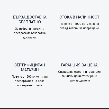
т
р
о
л
БЪРЗА ДОСТАВКА
СТОКА В НАЛИЧНОСТ
н
БЕЗПЛАТНО
и
Повече от 1000 артикула на
склад, готови за изпращане
е
За избрани продукти
предлагаме безплатна
л
доставка.
е
м
е
н
т
и
СЕРТИФИЦИРАН
ГАРАНЦИЯ ЗА ЦЕНА
з
МАГАЗИН
а
Специални оферти и гаранция
и
за ниски цени от избрани
Повече от 500 клиенти ни
з
производители
препоръчват на база
б
проверени отзиви
р
о
я
в
а