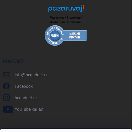
Pazaruvaj - Надежден
помощник за покупки
КОНТАКТ
info
@
begadget.eu
Facebook
begadget.cz
YouTube канал
BeGadget.bg
BeGadget.cz
BeGadget.sk
BeGadget.hu