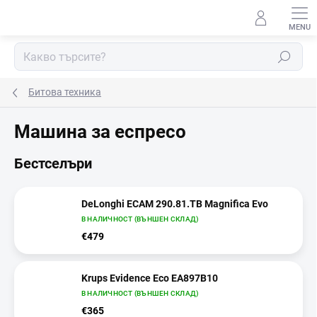
Преминаване
към
съдържанието
Търсене
Битова техника
Машина за еспресо
Бестселъри
DeLonghi ECAM 290.81.TB Magnifica Evo
В НАЛИЧНОСТ (ВЪНШЕН СКЛАД)
€479
Krups Evidence Eco EA897B10
В НАЛИЧНОСТ (ВЪНШЕН СКЛАД)
€365