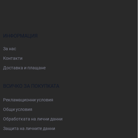
Ф
н
у
е
т
е
р
ИНФОРМАЦИЯ
За нас
Контакти
Доставка и плащане
ВСИЧКО ЗА ПОКУПКАТА
Рекламационни условия
Общи условия
Oбработката на лични данни
Защита на личните данни