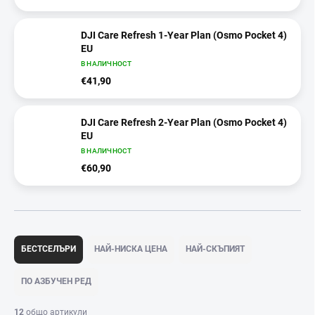
DJI Care Refresh 1-Year Plan (Osmo Pocket 4)
EU
В НАЛИЧНОСТ
€41,90
DJI Care Refresh 2-Year Plan (Osmo Pocket 4)
EU
В НАЛИЧНОСТ
€60,90
С
о
БЕСТСЕЛЪРИ
НАЙ-НИСКА ЦЕНА
НАЙ-СКЪПИЯТ
р
т
ПО АЗБУЧЕН РЕД
и
р
12
общо артикули