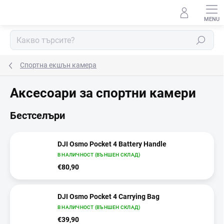
Преминаване
към
съдържанието
Търсене
Спортна екшън камера
Аксесоари за спортни камери
Бестселъри
DJI Osmo Pocket 4 Battery Handle
В НАЛИЧНОСТ (ВЪНШЕН СКЛАД)
€80,90
DJI Osmo Pocket 4 Carrying Bag
В НАЛИЧНОСТ (ВЪНШЕН СКЛАД)
€39,90