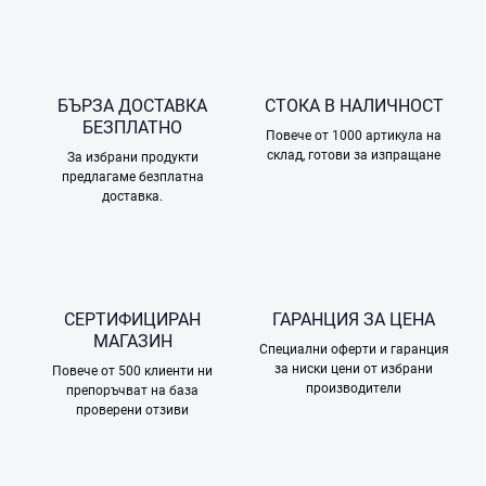
н
т
р
о
л
БЪРЗА ДОСТАВКА
СТОКА В НАЛИЧНОСТ
н
БЕЗПЛАТНО
и
Повече от 1000 артикула на
склад, готови за изпращане
е
За избрани продукти
предлагаме безплатна
л
доставка.
е
м
е
н
т
и
СЕРТИФИЦИРАН
ГАРАНЦИЯ ЗА ЦЕНА
з
МАГАЗИН
а
Специални оферти и гаранция
и
за ниски цени от избрани
Повече от 500 клиенти ни
з
производители
препоръчват на база
б
проверени отзиви
р
о
я