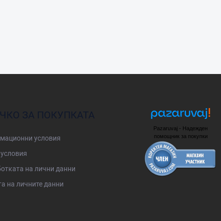
ЧКО ЗА ПОКУПКАТА
Pazaruvaj - Надежден
помощник за покупки
мационни условия
условия
отката на лични данни
а на личните данни