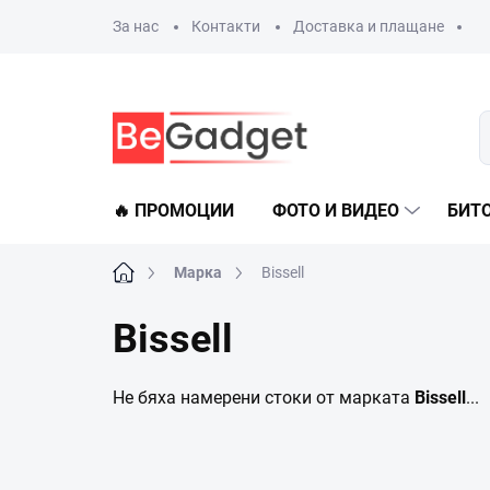
Преминаване
За нас
Контакти
Доставка и плащане
към
съдържанието
🔥 ПРОМОЦИИ
ФОТО И ВИДЕО
БИТ
Начало
Марка
Bissell
Bissell
Не бяха намерени стоки от марката
Bissell
...