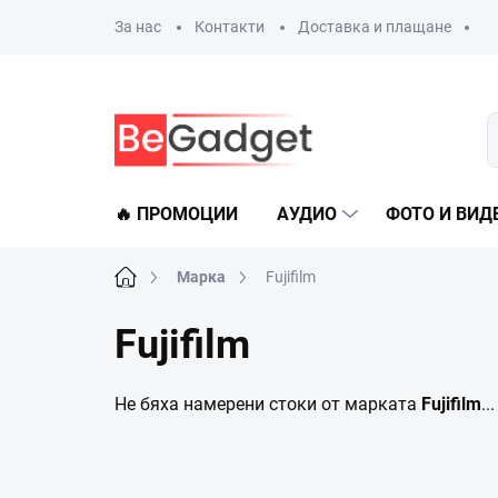
Преминаване
За нас
Контакти
Доставка и плащане
към
съдържанието
🔥 ПРОМОЦИИ
АУДИО
ФОТО И ВИД
Начало
Марка
Fujifilm
Fujifilm
Не бяха намерени стоки от марката
Fujifilm
...