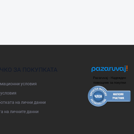
ЧКО ЗА ПОКУПКАТА
Pazaruvaj - Надежден
помощник за покупки
мационни условия
условия
отката на лични данни
а на личните данни