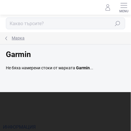
Преминаване
към
съдържанието
Търсене
Марка
Garmin
Не бяха намерени стоки от марката
Garmin
...
Ф
у
т
е
р
ИНФОРМАЦИЯ