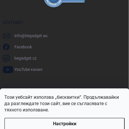
КОНТАКТ
info
@
begadget.eu
Facebook
begadget.cz
YouTube канал
BeGadget.bg
BeGadget.cz
BeGadget.sk
BeGadget.hu
Този уебсайт използва „бисквитки“. Продължавайки
BeGadget.ro
BeGadget.pl
BeGadget.hr
BeGadget.si
да разглеждате този сайт, вие се съгласявате с
тяхното използване.
Настройки