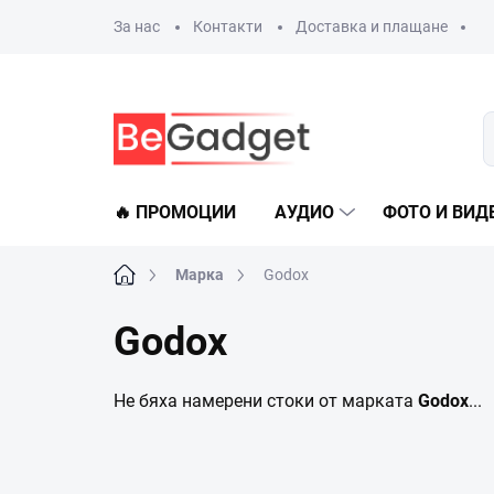
Преминаване
За нас
Контакти
Доставка и плащане
към
съдържанието
🔥 ПРОМОЦИИ
АУДИО
ФОТО И ВИД
Начало
Марка
Godox
Godox
Не бяха намерени стоки от марката
Godox
...