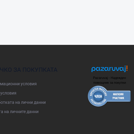
ЧКО ЗА ПОКУПКАТА
Pazaruvaj - Надежден
помощник за покупки
мационни условия
условия
отката на лични данни
а на личните данни