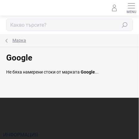
Преминаване
към
съдържанието
Търсене
Марка
Google
Не бяха намерени стоки от марката
Google
...
Ф
у
т
е
р
ИНФОРМАЦИЯ