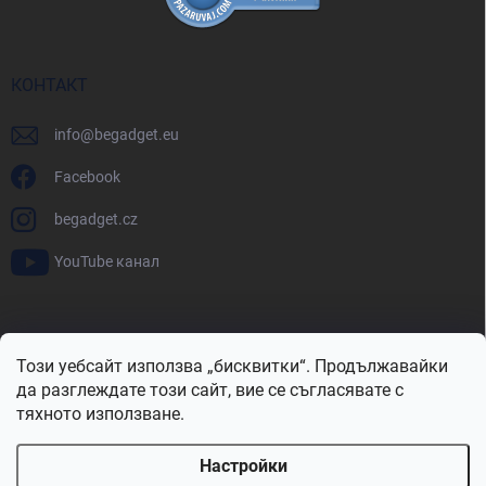
КОНТАКТ
info
@
begadget.eu
Facebook
begadget.cz
YouTube канал
BeGadget.bg
BeGadget.cz
BeGadget.sk
BeGadget.hu
Този уебсайт използва „бисквитки“. Продължавайки
BeGadget.ro
BeGadget.pl
BeGadget.hr
BeGadget.si
да разглеждате този сайт, вие се съгласявате с
тяхното използване.
Настройки