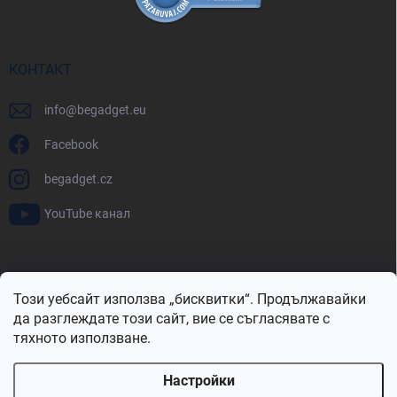
КОНТАКТ
info
@
begadget.eu
Facebook
begadget.cz
YouTube канал
BeGadget.bg
BeGadget.cz
BeGadget.sk
BeGadget.hu
Този уебсайт използва „бисквитки“. Продължавайки
BeGadget.ro
BeGadget.pl
BeGadget.hr
BeGadget.si
да разглеждате този сайт, вие се съгласявате с
тяхното използване.
Настройки