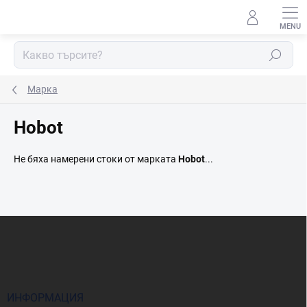
Преминаване
към
съдържанието
Търсене
Марка
Hobot
Не бяха намерени стоки от марката
Hobot
...
Ф
у
т
е
р
ИНФОРМАЦИЯ