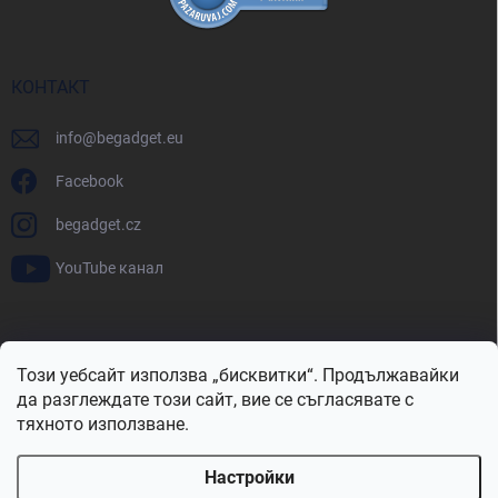
КОНТАКТ
info
@
begadget.eu
Facebook
begadget.cz
YouTube канал
BeGadget.bg
BeGadget.cz
BeGadget.sk
BeGadget.hu
Този уебсайт използва „бисквитки“. Продължавайки
BeGadget.ro
BeGadget.pl
BeGadget.hr
BeGadget.si
да разглеждате този сайт, вие се съгласявате с
тяхното използване.
Настройки