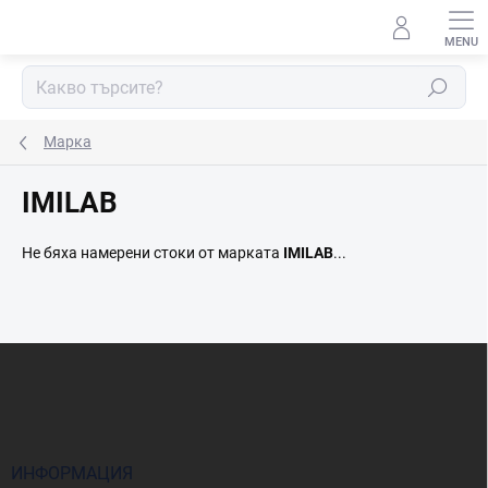
Преминаване
към
съдържанието
Търсене
Марка
IMILAB
Не бяха намерени стоки от марката
IMILAB
...
Ф
у
т
е
р
ИНФОРМАЦИЯ