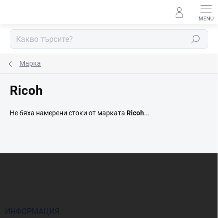
Преминаване
към
съдържанието
Търсене
Марка
Ricoh
Не бяха намерени стоки от марката
Ricoh
...
Ф
у
т
е
р
ИНФОРМАЦИЯ