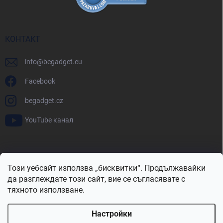
КОНТАКТ
info
@
begadget.eu
Facebook
begadget.cz
YouTube канал
BeGadget.bg
BeGadget.cz
BeGadget.sk
BeGadget.hu
Този уебсайт използва „бисквитки“. Продължавайки
BeGadget.ro
BeGadget.pl
BeGadget.hr
BeGadget.si
да разглеждате този сайт, вие се съгласявате с
тяхното използване.
Настройки