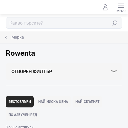
Преминаване
към
съдържанието
Търсене
Марка
Rowenta
ОТВОРЕН ФИЛТЪР
С
о
БЕСТСЕЛЪРИ
НАЙ-НИСКА ЦЕНА
НАЙ-СКЪПИЯТ
р
т
ПО АЗБУЧЕН РЕД
и
р
3
общо артикули