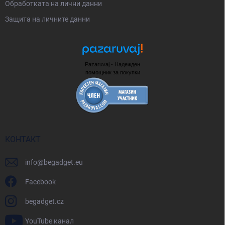
Oбработката на лични данни
в
а
Защита на личните данни
н
е
Pazaruvaj - Надежден
помощник за покупки
КОНТАКТ
info
@
begadget.eu
Facebook
begadget.cz
YouTube канал