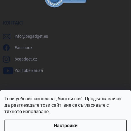
КОНТАКТ
info
@
begadget.eu
Facebook
begadget.cz
YouTube канал
BeGadget.bg
BeGadget.cz
BeGadget.sk
BeGadget.hu
Този уебсайт използва „бисквитки“. Продължавайки
BeGadget.ro
BeGadget.pl
BeGadget.hr
BeGadget.si
да разглеждате този сайт, вие се съгласявате с
тяхното използване.
Настройки