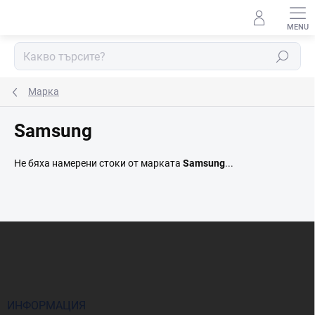
Преминаване
към
съдържанието
Търсене
Марка
Samsung
Не бяха намерени стоки от марката
Samsung
...
Ф
у
т
е
р
ИНФОРМАЦИЯ