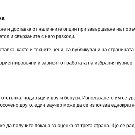
ка
не и доставка от наличните опции при завършване на поръ
тод и свързаните с него разходи.
тавка, както и техните цени, са публикувани на страницата
 ориентировъчни и зависят от работата на избрания куриер
отстъпка, подаръци и други бонуси. Използването им се ур
посочено друго, един ваучер може да се използва еднократн
е да получите покана за оценка от трета страна. Ще се ра