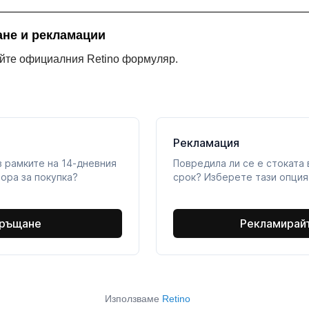
не и рекламации
айте официалния Retino формуляр.
Използваме
Retino