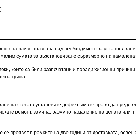
)
износена или използвана над необходимото за установяване
малим сумата за възстановяване съразмерно на намалената
стоки, които са били разпечатани и поради хигиенни причини
ична грижа.
ване на стоката установите дефект, имате право да предяви
скате ремонт, замяна, разумно намаление на цената или, п
 се проявят в рамките на две години от доставката, освен а