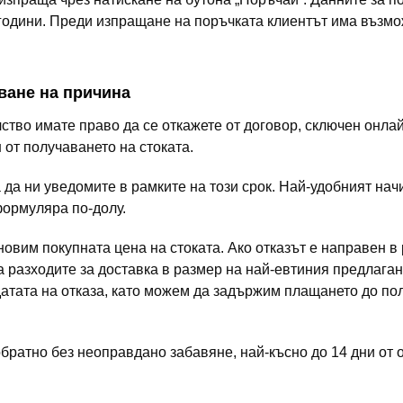
6 години. Преди изпращане на поръчката клиентът има възмо
чване на причина
тво имате право да се откажете от договор, сключен онлай
и
от получаването на стоката.
 да ни уведомите в рамките на този срок. Най-удобният начи
ормуляра по-долу.
новим покупната цена на стоката. Ако отказът е направен в 
а разходите за доставка в размер на най-евтиния предлага
датата на отказа, като можем да задържим плащането до по
братно без неоправдано забавяне, най-късно до 14 дни от о