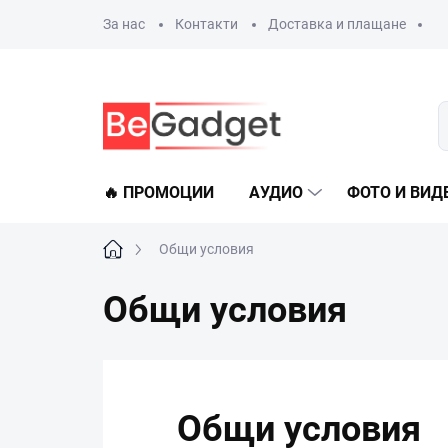
Преминаване
За нас
Контакти
Доставка и плащане
към
съдържанието
🔥 ПРОМОЦИИ
АУДИО
ФОТО И ВИД
Начало
Общи условия
Общи условия
Общи условия