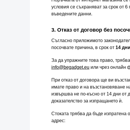
условия се съхраняват за срок от 
въведените данни.
3. Отказ от договор без посо
Съгласно приложимото законодателс
посочвате причина, в срок от
14 дн
За да упражните това право, трябва
info@begadget.eu
или чрез онлайн ф
При отказ от договора ще ви възста
имате право и на възстановяване н
извършва не по-късно от 14 дни от 
доказателство за изпращането ѝ.
Стоката трябва да бъде изпратена о
адрес: