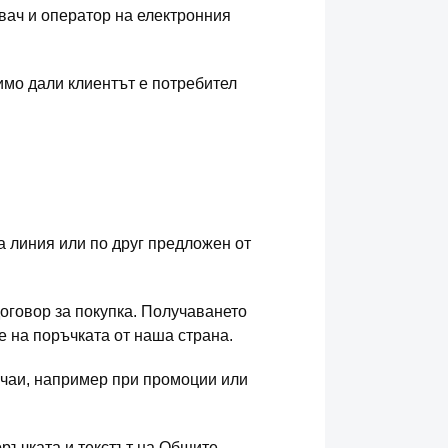
вач и оператор на електронния
имо дали клиентът е потребител
а линия или по друг предложен от
оговор за покупка. Получаването
е на поръчката от наша страна.
учаи, например при промоции или
оръчката и текстът на Общите