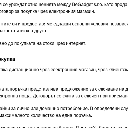
се уреждат отношенията между BeGadget s.r.o. като прода
договор за покупка чрез електронния магазин.
тите си и предоставяме еднакви основни условия независ
законът изисква друго.
но до покупката на стоки чрез интернет.
окупка
пка дистанционно чрез електронния магазин, чрез клиентск
ата поръчка представлява предложение за сключване на д
ектронна поща. Договорът се счита за сключен при приеман
чайни за лично или домашно потребление. В определени сл
максималното количество на една поръчка.
изпраща чрез натискане на бутона „Поръчай“. Данните за п