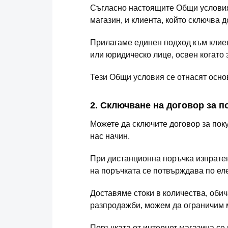
Съгласно настоящите Общи условия 
магазин, и клиента, който сключва 
Прилагаме единен подход към клиен
или юридическо лице, освен когато 
Тези Общи условия се отнасят основ
2. Сключване на договор за п
Можете да сключите договор за поку
нас начин.
При дистанционна поръчка изпратен
на поръчката се потвърждава по ел
Доставяме стоки в количества, оби
разпродажби, можем да ограничим 
Поръчката от интернет магазина се 