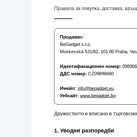
Правила за покупка, доставка, връ
Продавач:
BeGadget s.r.o.
Moskevská 531/62, 101 00 Praha, Ч
Идентификационен номер:
098966
ДДС номер:
CZ09896660
Имейл:
info@begadget.eu
Уебсайт:
www.begadget.bg
Дружеството е вписано в търговски
1. Уводни разпоредби