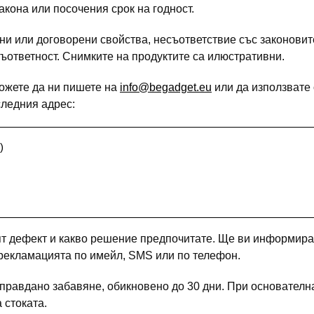
кона или посочения срок на годност.
йни или договорени свойства, несъответствие със законови
ъответност. Снимките на продуктите са илюстративни.
ожете да ни пишете на
info@begadget.eu
или да използвате
следния адрес:
)
ят дефект и какво решение предпочитате. Ще ви информира
рекламацията по имейл, SMS или по телефон.
оправдано забавяне, обикновено до 30 дни. При основател
 стоката.