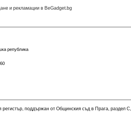
щане и рекламации в BeGadget.bg
ешка република
60
я регистър, поддържан от Общинския съд в Прага, раздел C,