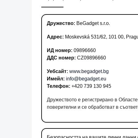
Дружество:
BeGadget s.r.o.
Адрес:
Moskevská 531/62, 101 00, Prag
ИД номер:
09896660
ДДС номер:
CZ09896660
Уебсайт:
www.begadget.bg
Имейл:
info@begadget.eu
Телефон:
+420 739 130 945
Дружеството е регистрирано в Областен
поверителни и се обработват в съотве
Безопасността на вашите лични данни 