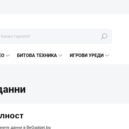
Търсене
ЕО
БИТОВА ТЕХНИКА
ИГРОВИ УРЕДИ
данни
елност
чните данни в BeGadget.bg