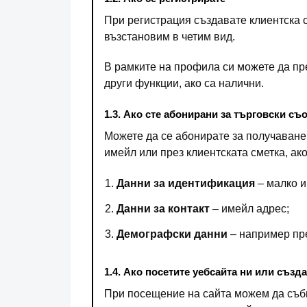
При регистрация създавате клиентска с
възстановим в четим вид.
В рамките на профила си можете да пре
други функции, ако са налични.
1.3. Ако сте абонирани за търговски с
Можете да се абонирате за получаване
имейл или през клиентската сметка, ако
Данни за идентификация
– малко и
Данни за контакт
– имейл адрес;
Демографски данни
– например пре
1.4. Ако посетите уебсайта ни или съз
При посещение на сайта можем да съби