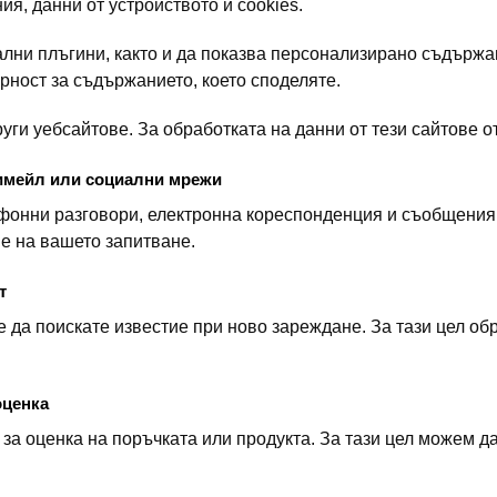
ия, данни от устройството и cookies.
ални плъгини, както и да показва персонализирано съдържа
рност за съдържанието, което споделяте.
ги уебсайтове. За обработката на данни от тези сайтове от
, имейл или социални мрежи
фонни разговори, електронна кореспонденция и съобщения,
е на вашето запитване.
т
е да поискате известие при ново зареждане. За тази цел о
оценка
за оценка на поръчката или продукта. За тази цел можем д