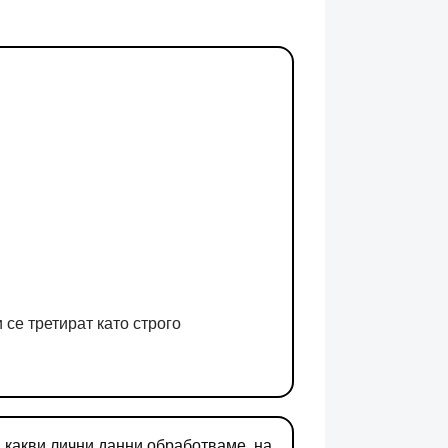
 се третират като строго
 какви лични данни обработваме, на