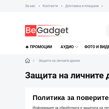
Преминаване
За нас
Контакти
Доставка и плащане
към
съдържанието
🔥 ПРОМОЦИИ
АУДИО
ФОТО И ВИД
Начало
Защита на личните данни
Защита на личните 
Политика за поверит
Информация за обработката и защитата на ли