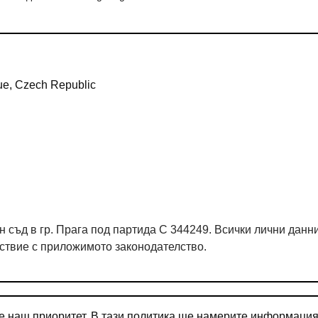
ue, Czech Republic
 съд в гр. Прага под партида C 344249. Всички лични данни
тствие с приложимото законодателство.
е наш приоритет. В тази политика ще намерите информация