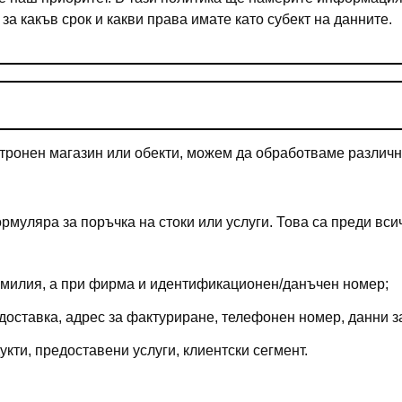
 за какъв срок и какви права имате като субект на данните.
ктронен магазин или обекти, можем да обработваме различн
муляра за поръчка на стоки или услуги. Това са преди вси
милия, а при фирма и идентификационен/данъчен номер;
 доставка, адрес за фактуриране, телефонен номер, данни з
укти, предоставени услуги, клиентски сегмент.