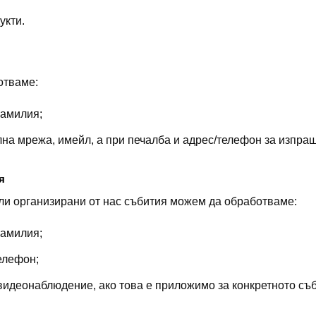
укти.
отваме:
фамилия;
на мрежа, имейл, а при печалба и адрес/телефон за изпращ
я
или организирани от нас събития можем да обработваме:
фамилия;
елефон;
видеонаблюдение, ако това е приложимо за конкретното съб