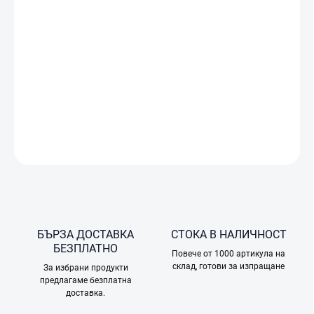
−
+
Добави в количката
BOSCH BWD41700 AquaWash&Clean е комбинирана водна
прахосмукачка за мокро почистване на различни
повърхности в дома.
ПОДРОБНА ИНФОРМАЦИЯ
ПОПИТАЙТЕ
БЪРЗА ДОСТАВКА
СТОКА В НАЛИЧНОСТ
БЕЗПЛАТНО
Повече от 1000 артикула на
склад, готови за изпращане
За избрани продукти
предлагаме безплатна
доставка.