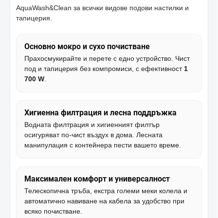
AquaWash&Clean за всички видове подови настилки и
тапицерия.
Основно мокро и сухо почистване
Прахосмукирайте и перете с едно устройство. Чист
под и тапицерия без компромиси, с ефективност
1
700 W
.
Хигиенна филтрация и лесна поддръжка
Водната филтрация и хигиенният филтър
осигуряват по-чист въздух в дома. Лесната
манипулация с контейнера пести вашето време.
Максимален комфорт и универсалност
Телескопична тръба, екстра големи меки колела и
автоматично навиване на кабела за удобство при
всяко почистване.