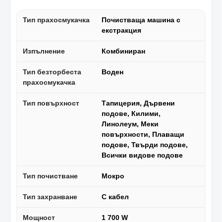
Тип прахосмукачка
Почистваща машина с
екстракция
Изпълнение
Комбиниран
Тип безторбеста
Воден
прахосмукачка
Тип повърхност
Тапицерия, Дървени
подове, Килими,
Линолеум, Меки
повърхности, Плаващи
подове, Твърди подове,
Всички видове подове
Тип почистване
Мокро
Тип захранване
С кабел
Мощност
1 700 W