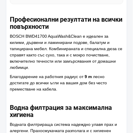
Професионални резултати на всички
повърхности
BOSCH BWD41700 AquaWash&Clean е идеален за
килими, дървени и ламинирани подове, балатум и
тапицирана мебел. Комбинираната и специална дюза се
справят както със сухо, така и с мокро почистване,
включително течности или замърсявания от домашни
любимци.
Благодарение на работния радиус от
9 m
лесно
достигате до всички ъгли на вашия дом без често
преместване на кабела.
Водна филтрация за максимална
хигиена
Водната филтрираща система надеждно улавя прах и
алергени. Прахосмукачката разполага и с хигиенен