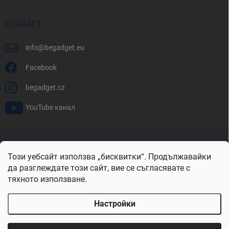
КОНТАКТ
info
@
begadget.eu
Facebook
begadget.cz
YouTube канал
BeGadget.bg
BeGadget.cz
BeGadget.sk
BeGadget.hu
Този уебсайт използва „бисквитки“. Продължавайки
BeGadget.ro
BeGadget.pl
BeGadget.hr
BeGadget.si
да разглеждате този сайт, вие се съгласявате с
тяхното използване.
Настройки
Авторско право 2026
Begadget.bg
. Всички права запазени.