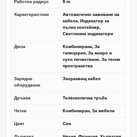
Работен радиус
9 m
Характеристики
Автоматично навиване на
кабела, Индикатор за
пълен контейнер,
Светлинни индикатори
Дюза
Комбинирана, За
тапицерия, За мокро и
сухо почистване, За тесни
пространства
Зарядно
Захранващ кабел
оборудване
Дръжка
Телескопична тръба
Четки
Комбиниран, За мебели
Цвят
Син
Държава
Чехия, Франция, Хърватия,