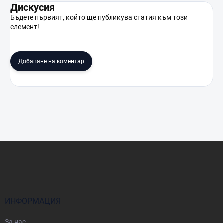
Дискусия
Бъдете първият, който ще публикува статия към този
елемент!
Добавяне на коментар
Ф
у
т
е
р
ИНФОРМАЦИЯ
За нас