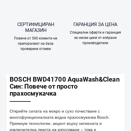
СЕРТИФИЦИРАН
ГАРАНЦИЯ ЗА ЦЕНА
МАГАЗИН
Специални оферти и гаранция
за ниски цени от избрани
Повече от 500 клиенти ни
производители
препоръчват на база
проверени отзиви
BOSCH BWD41700 AquaWash&Clean
Син: Повече от просто
прахосмукачка
Открийте силата на мокро и сухо почистване с
многофункционалната водна прахосмукачка Bosch.
Премиум технологии, акцент върху хигиената и
изключителна лекота на използване – това е