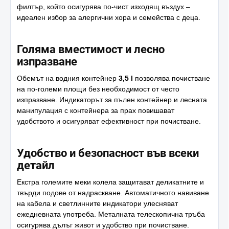
филтър, който осигурява по-чист изходящ въздух –
идеален избор за алергични хора и семейства с деца.
Голяма вместимост и лесно
изпразване
Обемът на водния контейнер
3,5 l
позволява почистване
на по-големи площи без необходимост от често
изпразване. Индикаторът за пълен контейнер и лесната
манипулация с контейнера за прах повишават
удобството и осигуряват ефективност при почистване.
Удобство и безопасност във всеки
детайл
Екстра големите меки колела защитават деликатните и
твърди подове от надраскване. Автоматичното навиване
на кабела и светлинните индикатори улесняват
ежедневната употреба. Металната телескопична тръба
осигурява дълъг живот и удобство при почистване.