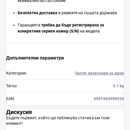
еквивалентно
състояние
Безплатна
доставка
в
рамките
на
същата
държава
Гаранцията
трябва
да
бъде
регистрирана
за
конкретния
сериен
номер (
S/
N)
на
модела
Допълнителни параметри
Категория
:
Части, аксесоари за дрон
Тегло
:
0.1 kg
EAN
:
6941565998934
Дискусия
Бъдете първият, който ще публикува статия към този
елемент!