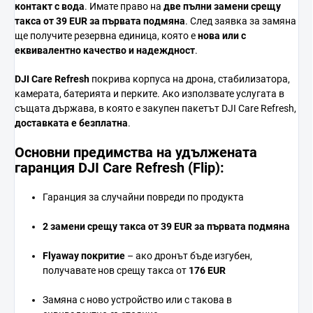
контакт
с
вода
.
Имате
право
на
две
пълни
замени
срещу
такса
от 39
EUR
за
първата
подмяна
.
След
заявка
за
замяна
ще
получите
резервна
единица,
която
е
нова
или
с
еквивалентно
качество
и
надеждност
.
DJI
Care
Refresh
покрива
корпусa
на
дрона,
стабилизатора,
камерата,
батерията
и
перките.
Ако
използвате
услугата
в
същата
държава,
в
която
е
закупен
пакетът
DJI
Care
Refresh,
доставката
е
безплатна
.
Основни
предимства
на
удължената
гаранция
DJI
Care
Refresh (
Flip):
Гаранция
за
случайни
повреди
по
продукта
2
замени
срещу
такса
от 39
EUR
за
първата
подмяна
Flyaway
покритие
–
ако
дронът
бъде
изгубен,
получавате
нов
срещу
такса
от
176
EUR
Замяна
с
ново
устройство
или
с
такова
в