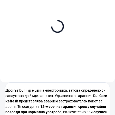
В НАЛИЧНОСТ (ВЪНШЕН СКЛАД)
DJI Flip Fly More Combo
(DJI RC 2)
€788
В количката
Дронът
DJI
Flip
е
ценна
електроника,
затова
определено
си
заслужава
да
бъде
защитен.
Удължената
гаранция
DJI
Care
Refresh
представлява
авариен
застрахователен
пакет
за
дрона.
Тя
осигурява
12-
месечна
гаранция
срещу
случайни
повреди
при
нормална
употреба
,
включително
при
случаен