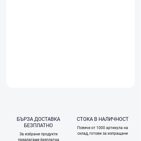
DJI
Care
Refresh
е
сервизен
пакет,
който
предоставя
цялостна
гаранция
за
дрон
с
камера
DJI
Flip.
За
разлика
от
стандартния
гаранционен
срок
при
други
производители,
DJI
Care
Refresh
не
се
ограничава
до
механични
дефекти,
а
покрива
инцидентни
повреди,
възникнали
при
нормална
употреба
на
продукта –
например
при
сблъсък.
Срещу
допълнително
заплащане
DJI
Care
Refresh
осигурява
еквивалентна
замяна
и
за
продукт,
повреден
при
случаен
контакт
с
вода.
ПОДРОБНА ИНФОРМАЦИЯ
ПОПИТАЙТЕ
БЪРЗА ДОСТАВКА
СТОКА В НАЛИЧНОСТ
БЕЗПЛАТНО
Повече от 1000 артикула на
склад, готови за изпращане
За избрани продукти
предлагаме безплатна