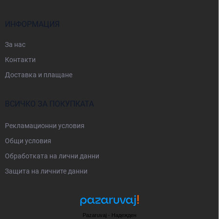
е
р
ИНФОРМАЦИЯ
За нас
Контакти
Доставка и плащане
ВСИЧКО ЗА ПОКУПКАТА
Рекламационни условия
Общи условия
Oбработката на лични данни
Защита на личните данни
Pazaruvaj - Надежден