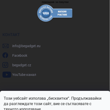
помощник за покупки
КОНТАКТ
info
@
begadget.eu
Facebook
begadget.cz
YouTube канал
BeGadget.bg
BeGadget.cz
BeGadget.sk
BeGadget.hu
Този уебсайт използва „бисквитки“. Продължавайки
BeGadget.ro
BeGadget.pl
BeGadget.hr
BeGadget.si
да разглеждате този сайт, вие се съгласявате с
тяхното използване.