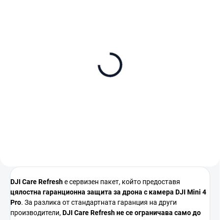
В НАЛИЧНОСТ (ВЪНШЕН СКЛАД)
DJI Mini 4 Pro (RC 2)
€949
В количката
DJI
Care
Refresh
е
сервизен
пакет,
който
предоставя
цялостна
гаранционна
защита
за
дрона
с
камера
DJI
Mini 4
Pro
.
За
разлика
от
стандартната
гаранция
на
други
производители,
DJI
Care
Refresh
не
се
ограничава
само
до