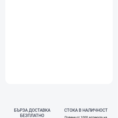
DJI
Care
Refresh
е
сервизен
пакет,
който
предоставя
цялостна
гаранционна
защита
за
дрона
с
камера
DJI
Mini 4
Pro
.
За
разлика
от
стандартната
гаранция
на
други
производители,
DJI
Care
Refresh
не
се
ограничава
само
до
механични
дефекти
,
а
покрива
и
случайни
повреди
,
възникнали
при
нормална
употреба
на
продукта –
например
при
сблъсък.
Срещу
допълнително
заплащане,
DJI
Care
Refresh
осигурява
еквивалентна
замяна
и
в
случаи
на
повреда,
причинена
от
случаен
контакт
с
вода
.
ПОДРОБНА ИНФОРМАЦИЯ
ПОПИТАЙТЕ
БЪРЗА ДОСТАВКА
СТОКА В НАЛИЧНОСТ
БЕЗПЛАТНО
Повече от 1000 артикула на