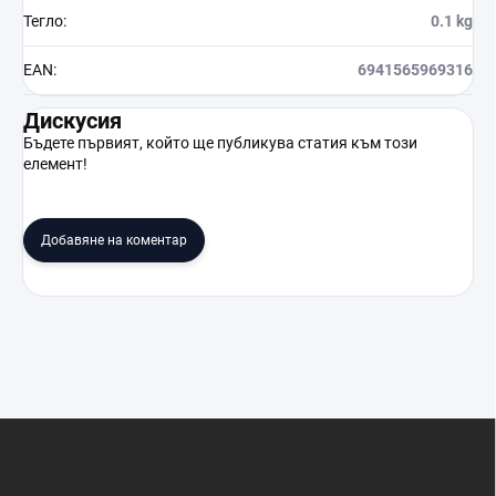
Тегло
:
0.1 kg
EAN
:
6941565969316
Дискусия
Бъдете първият, който ще публикува статия към този
елемент!
Добавяне на коментар
Ф
у
т