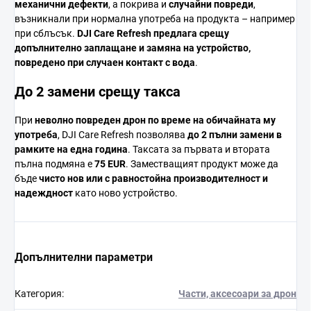
механични
дефекти
,
а
покрива
и
случайни
повреди
,
възникнали
при
нормална
употреба
на
продукта –
например
при
сблъсък.
DJI
Care
Refresh
предлага
срещу
допълнително
заплащане
и
замяна
на
устройство,
повредено
при
случаен
контакт
с
вода
.
До 2
замени
срещу
такса
При
неволно
повреден
дрон
по
време
на
обичайната
му
употреба
,
DJI
Care
Refresh
позволява
до 2
пълни
замени
в
рамките
на
една
година
.
Таксата
за
първата
и
втората
пълна
подмяна
е
75
EUR
.
Заместващият
продукт
може
да
бъде
чисто
нов
или
с
равностойна
производителност
и
надеждност
като
ново
устройство.
Допълнителни параметри
Категория
:
Части, аксесоари за дрон