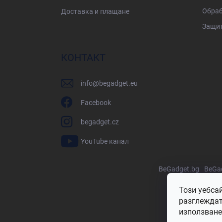
Oбраб
Доставка и плащане
Защит
КОНТАКТ
info
@
begadget.eu
Facebook
begadget.cz
YouTube канал
BeGadget.bg
BeGad
Този уебса
разглеждате
използване