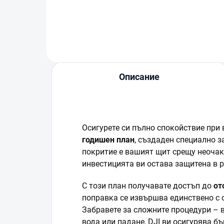
Описание
Осигурете си пълно спокойствие при 
годишен план
, създаден специално з
покритие е вашият щит срещу неочак
инвестицията ви остава защитена в 
С този план получавате достъп до
от
поправка се извършва единствено с 
Забравете за сложните процедури – в
вода или падане, DJI ви осигурява 