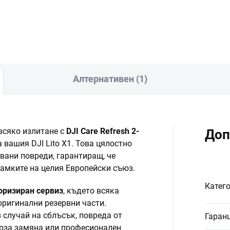
В количката
В количката
Алтернативен (1)
всяко излитане с
DJI Care Refresh 2-
Доп
а вашия DJI Lito X1. Това цялостно
вани повреди, гарантиращ, че
рамките на целия Европейски съюз.
Катег
оризиран сервиз
, където всяка
оригинални резервни части.
 случай на сблъсък, повреда от
Гаран
бърза замяна или професионален