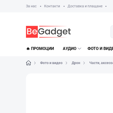
Преминаване
За нас
Контакти
Доставка и плащане
към
съдържанието
🔥 ПРОМОЦИИ
АУДИО
ФОТО И ВИД
Начало
Фото и видео
Дрон
Части, аксесо
Не е оценен
Данни за рейтинга