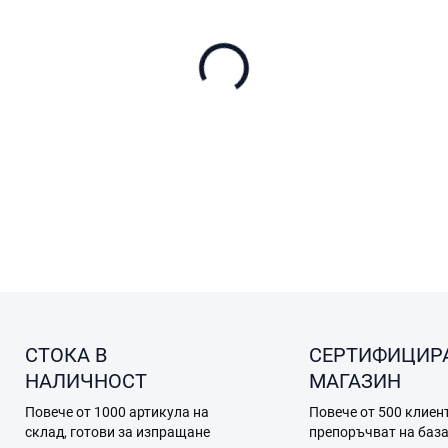
на
цената:
ОФЕРТА ЗА ДОСТАВКА
−
+
Двугодишният план DJI Car
и защита на вашето устрой
ПОДРОБНА ИНФОРМАЦИЯ
ПОПИТАЙТЕ
СТОКА В
СЕРТИФИЦИР
НАЛИЧНОСТ
МАГАЗИН
Повече от 1000 артикула на
Повече от 500 клиен
склад, готови за изпращане
препоръчват на баз