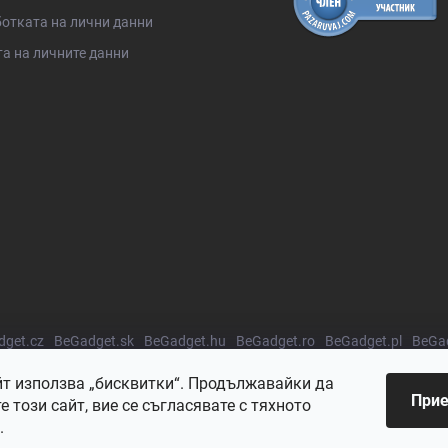
отката на лични данни
а на личните данни
get.cz
BeGadget.sk
BeGadget.hu
BeGadget.ro
BeGadget.pl
BeGad
йт използва „бисквитки“. Продължавайки да
Прие
 този сайт, вие се съгласявате с тяхното
.