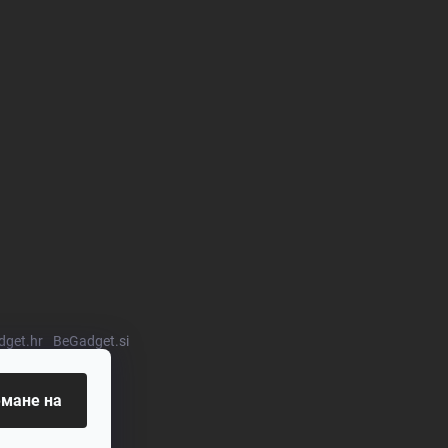
get.hr
BeGadget.si
мане на