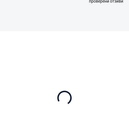
проверени отзиви
A12.05.0016
A12.05.
 НАЛИЧНОСТ (ВЪНШЕН СКЛАД)
В НАЛИЧНОСТ (ВЪНШЕН СК
 Lito X1 Fly More
DJI Lito X1 Fly More
mbo (DJI RC 2)
Combo (DJI RC-N3)
88
€599