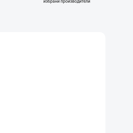
избрани производители
0006
ЛАД)