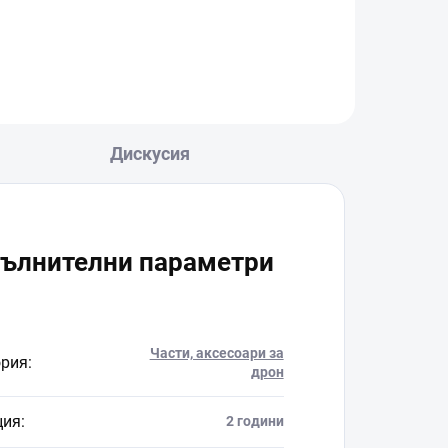
Дискусия
ълнителни параметри
Части, аксесоари за
ория
:
дрон
ция
:
2 години