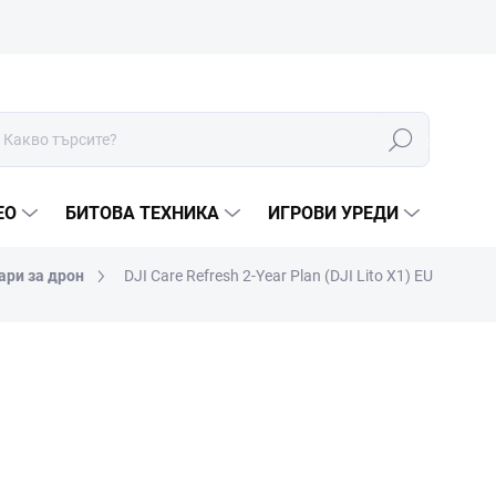
Търсене
ЕО
БИТОВА ТЕХНИКА
ИГРОВИ УРЕДИ
ари за дрон
DJI Care Refresh 2-Year Plan (DJI Lito X1) EU
МАРКА:
DJI
€90
€74,38 без ДДС
Измерване
В НАЛИЧНОСТ