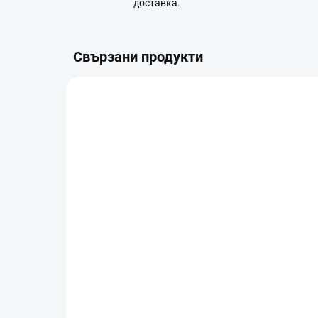
доставка.
Свързани продукти
A12.05.0012
В НАЛИЧНОСТ (ВЪНШЕН СКЛАД)
В
DJI Lito X1 (DJI RC-N3)
DJI
Co
€435
€6
В количката