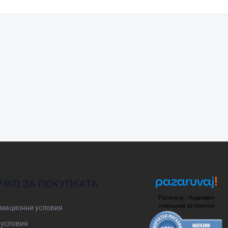
ЧКО ЗА ПОКУПКАТА
Pazaruvaj - Надежден
помощник за покупки
мационни условия
условия