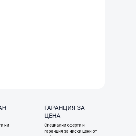
Добави в количката
e Refresh за Lito X1 осигурява бърза подмяна
ство в ЕС.
АН
ГАРАНЦИЯ ЗА
ЦЕНА
ти ни
Специални оферти и
а
гаранция за ниски цени от