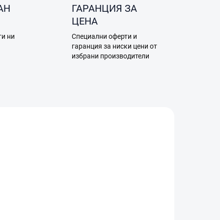
АН
ГАРАНЦИЯ ЗА
ЦЕНА
ти ни
Специални оферти и
а
гаранция за ниски цени от
избрани производители
0006
ЛАД)