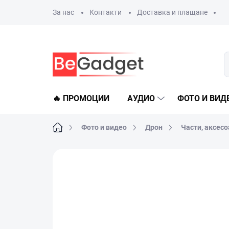
Преминаване
За нас
Контакти
Доставка и плащане
към
съдържанието
🔥 ПРОМОЦИИ
АУДИО
ФОТО И ВИД
Начало
Фото и видео
Дрон
Части, аксесо
Не е оценен
Данни за рейтинга