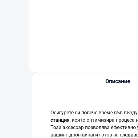
DJI Lito X1 (DJI RC-N3)
DJI
Co
€435
€6
В количката
Описание
Осигурете си повече време във възду
станция
, която оптимизира процеса 
Този аксесоар позволява ефективно у
вашият дрон винаги готов за следва