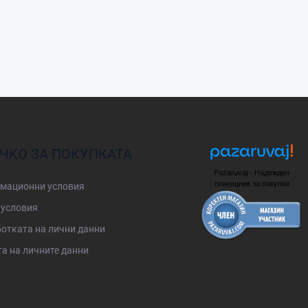
ЧКО ЗА ПОКУПКАТА
Pazaruvaj - Надежден
помощник за покупки
мационни условия
условия
отката на лични данни
а на личните данни