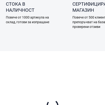
СТОКА В
СЕРТИФИЦИР
НАЛИЧНОСТ
МАГАЗИН
Повече от 1000 артикула на
Повече от 500 клиен
склад, готови за изпращане
препоръчват на баз
проверени отзиви
A12.05.0016
A12.05.
 НАЛИЧНОСТ (ВЪНШЕН СКЛАД)
В НАЛИЧНОСТ (ВЪНШЕН СК