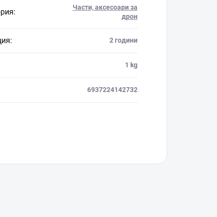
Части, аксесоари за
ория
:
дрон
ция
:
2 години
1 kg
6937224142732