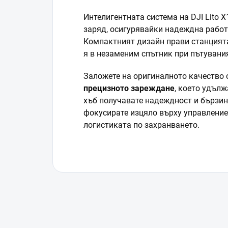
Интелигентната система на DJI Lito 
заряд, осигурявайки надеждна работ
Компактният дизайн прави станция
я в незаменим спътник при пътувания
Заложете на оригиналното качество о
прецизното зареждане
, което удълж
хъб получавате надеждност и бързина
фокусирате изцяло върху управление
логистиката по захранването.