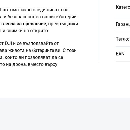
Катег
X1 автоматично следи нивата на
а и безопасност за вашите батерии.
та
лесна за пренасяне
, превръщайки
Гаран
 и снимки на открито.
Тегло
:
т DJI и се възползвайте от
ава живота на батериите ви. С този
EAN
:
, които ви позволяват да се
то на дрона, вместо върху