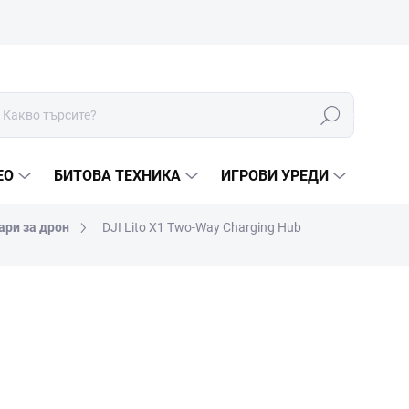
Търсене
ЕО
БИТОВА ТЕХНИКА
ИГРОВИ УРЕДИ
ари за дрон
DJI Lito X1 Two-Way Charging Hub
МАРКА:
DJI
€58
€47,93 без ДДС
Измерване
В НАЛИЧНОСТ