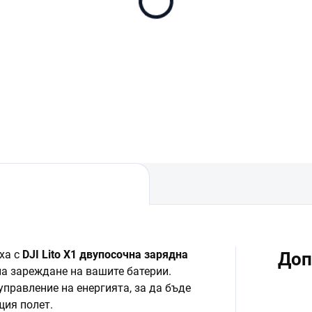
 Lito X1 Fly More
DJI Lito X1 Fly More
mbo (DJI RC 2)
Combo (DJI RC-N3)
88
€599
В количката
В количката
ха с
DJI Lito X1 двупосочна зарядна
Доп
на зареждане на вашите батерии.
правление на енергията, за да бъде
щия полет.