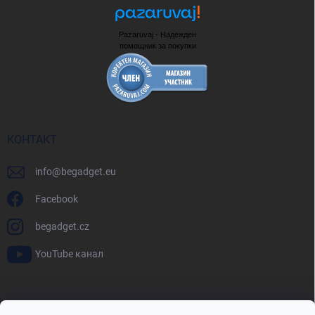
Pazaruvaj - Надежден
помощник за покупки
КОНТАКТ
info
@
begadget.eu
Facebook
begadget.cz
YouTube канал
BeGadget.bg
BeGadget.cz
BeGadget.sk
BeGadget.hu