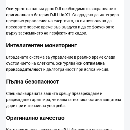
Осигурете на вашия дрон DJI необходимото захранване с
оригиналната батерия
DJI Lito X1
. Създадена да интегрира
прецизно управление на енергията, тя ви позволява да
прекарате повече време във въздуха и да се фокусирате
върху заснемането на перфектните кадри.
Интелигентен мониторинг
Вградената система за управление в реално време следи
състоянието на клетките, осигурявайки
оптимална
производителност
и дълготрайност при всяка мисия.
Пълна безопасност
Специализираната защита срещу презареждане и
разреждане гарантира, че вашата техника остава защитена
дори при интензивна употреба.
Оригинално качество
Като оригинален аксесоар на
DJI
, батерията осигурява