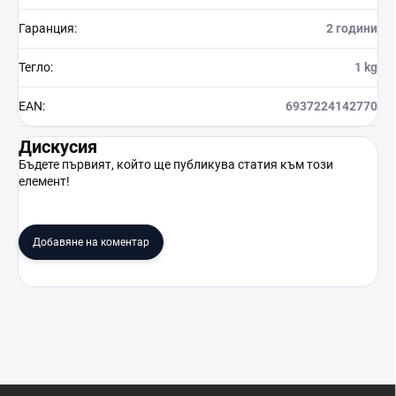
Гаранция
:
2 години
Тегло
:
1 kg
EAN
:
6937224142770
Дискусия
Бъдете първият, който ще публикува статия към този
елемент!
Добавяне на коментар
Ф