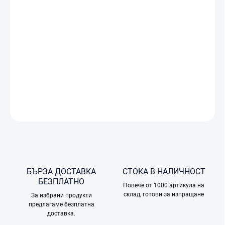
ДОСТАВКА
−
+
Добави в количката
Интелигентната батерия DJI Lito X1 удължава времето на
полет и осигурява безопасна работа на вашия дрон.
ПОДРОБНА ИНФОРМАЦИЯ
ПОПИТАЙТЕ
БЪРЗА ДОСТАВКА
СТОКА В НАЛИЧНОСТ
БЕЗПЛАТНО
Повече от 1000 артикула на
склад, готови за изпращане
За избрани продукти
предлагаме безплатна
доставка.