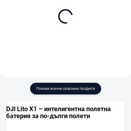
В НАЛИЧНОСТ (ВЪНШЕН СКЛАД)
В НАЛИЧНОСТ (ВЪНШЕН СКЛАД)
DJI Lito X1 (DJI RC-N3)
DJI Lito X1 Fly More
Combo (DJI RC 2)
€435
€688
В количката
В количката
Покажи всички свързани продукти
DJI Lito X1 – интелигентна полетна
батерия за по-дълги полети