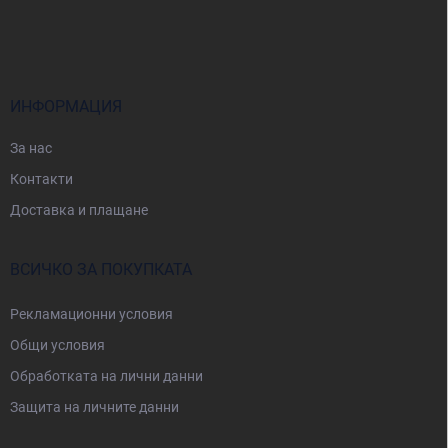
у
т
е
р
ИНФОРМАЦИЯ
За нас
Контакти
Доставка и плащане
ВСИЧКО ЗА ПОКУПКАТА
Рекламационни условия
Общи условия
Oбработката на лични данни
Защита на личните данни