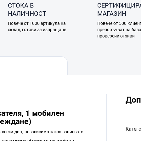
СТОКА В
СЕРТИФИЦИР
НАЛИЧНОСТ
МАГАЗИН
Повече от 1000 артикула на
Повече от 500 клиен
склад, готови за изпращане
препоръчват на баз
проверени отзиви
Доп
авателя, 1 мобилен
реждане)
Катег
 всеки ден, независимо какво записвате