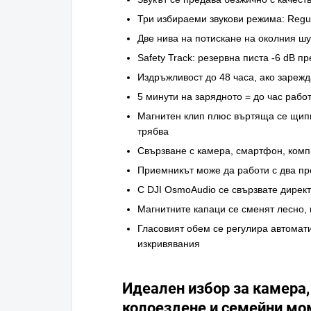
Три избираеми звукови режима: Regula
Две нива на потискане на околния шу
Safety Track: резервна писта -6 dB п
Издръжливост до 48 часа, ако зарежд
5 минути на зарядното = до час работ
Магнитен клип плюс въртяща се щипк
трябва
Свързване с камера, смартфон, комп
Приемникът може да работи с два п
С DJI OsmoAudio се свързвате директ
Магнитните капаци се сменят лесно, 
Гласовият обем се регулира автомати
изкривявания
Идеален избор за камера,
колоездене и семейни мо