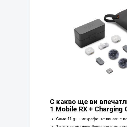
С какво ще ви впечатли 
1 Mobile RX + Charging 
Само 11 g — микрофонът винаги е под
Звукът се предава безжично с качество