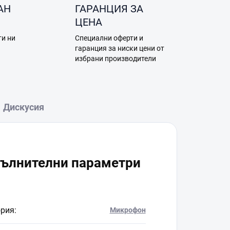
АН
ГАРАНЦИЯ ЗА
ЦЕНА
ти ни
Специални оферти и
а
гаранция за ниски цени от
избрани производители
Дискусия
ълнителни параметри
ория
:
Микрофон