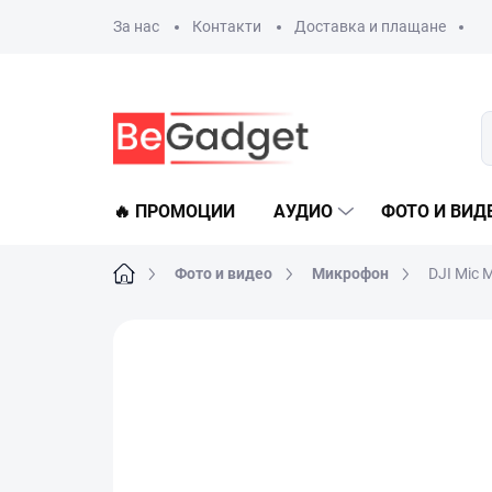
Преминаване
За нас
Контакти
Доставка и плащане
към
съдържанието
🔥 ПРОМОЦИИ
АУДИО
ФОТО И ВИД
Начало
Фото и видео
Микрофон
DJI Mic 
Не е оценен
Данни за рейтинга