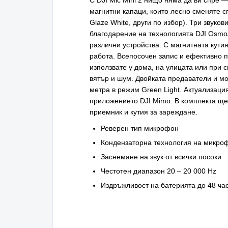
С DJI Mic Mini 2 нищо няма да ви спре
магнитни капаци, които лесно сменяте сп
Glaze White, други по избор). Три звук
благодарение на технологията DJI OsmoA
различни устройства. С магнитната кути
работа. Всепосочен запис и ефективно 
използвате у дома, на улицата или при 
вятър и шум. Двойката предаватели и м
метра в режим Green Light. Актуализаци
приложението DJI Mimo. В комплекта щ
приемник и кутия за зареждане.
Реверен тип микрофон
Кондензаторна технология на микро
Заснемане на звук от всички посоки
Честотен диапазон 20 – 20 000 Hz
Издръжливост на батерията до 48 ча