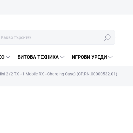
Търсене
ЕО
БИТОВА ТЕХНИКА
ИГРОВИ УРЕДИ
Mini 2 (2 TX +1 Mobile RX +Charging Case) (CP.RN.00000532.01)
МАРКА:
DJI
€94,90
€78,43 без ДДС
Измерване
В НАЛИЧНОСТ