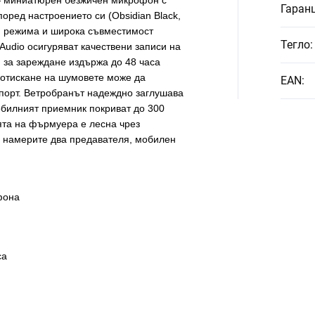
 — миниатюрен безжичен микрофон с
Гаран
оред настроението си (Obsidian Black,
ови режима и широка съвместимост
Тегло
:
udio осигуряват качествени записи на
я за зареждане издържа до 48 часа
потискане на шумовете може да
EAN
:
спорт. Ветробранът надеждно заглушава
обилният приемник покриват до 300
ята на фърмуера е лесна чрез
е намерите два предавателя, мобилен
фона
са