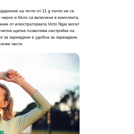
одарение на тегло от 11 g почти не се
 черно и бяло са включени в комплекта,
ние от илюстраторката Victo Ngai могат
гнитна щипка позволява настройка на
я за зареждане е удобна за зареждане,
ички части.