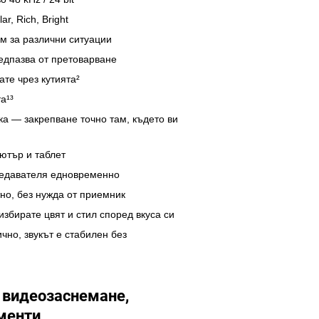
r, Rich, Bright
м за различни ситуации
редпазва от претоварване
ате чрез кутията²
а¹³
а — закрепване точно там, където ви
ютър и таблет
редавателя едновременно
но, без нужда от приемник
избирате цвят и стил според вкуса си
чно, звукът е стабилен без
 видеозаснемане,
менти