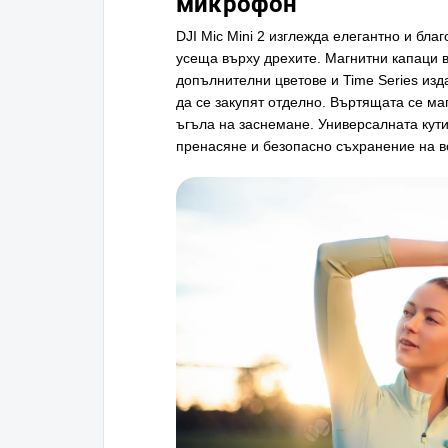
микрофон
DJI Mic Mini 2 изглежда елегантно и благ
усеща върху дрехите. Магнитни капаци в
допълнителни цветове и Time Series изда
да се закупят отделно. Въртящата се ма
ъгъла на заснемане. Универсалната кути
пренасяне и безопасно съхранение на вс