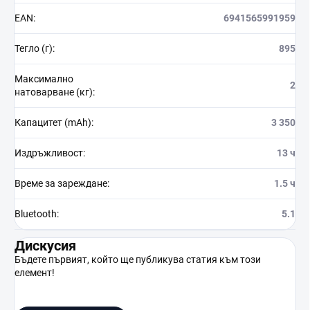
EAN
:
6941565991959
Тегло (г)
:
895
Максимално
2
натоварване (кг)
:
Капацитет (mAh)
:
3 350
Издръжливост
:
13 ч
Време за зареждане
:
1.5 ч
Bluetooth
:
5.1
Дискусия
Бъдете първият, който ще публикува статия към този
елемент!