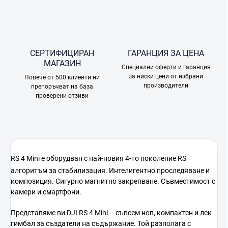
СЕРТИФИЦИРАН
ГАРАНЦИЯ ЗА ЦЕНА
МАГАЗИН
Специални оферти и гаранция
за ниски цени от избрани
Повече от 500 клиенти ни
производители
препоръчват на база
проверени отзиви
RS 4 Mini е оборудван с най-новия 4-то поколение RS
алгоритъм за стабилизация. Интелигентно проследяване и
композиция. Сигурно магнитно закрепване. Съвместимост с
камери и смартфони.
Представяме ви DJI RS 4 Mini – съвсем нов, компактен и лек
гимбал за създатели на съдържание. Той разполага с