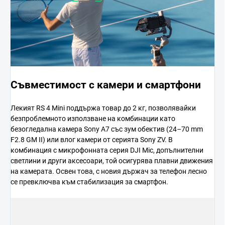
Съвместимост с камери и смартфони
Лекият RS 4 Mini поддържа товар до 2 кг, позволявайки
безпроблемното използване на комбинации като
безогледална камера Sony A7 със зум обектив (24–70 mm
F2.8 GM II) или влог камери от серията Sony ZV. В
комбинация с микрофонната серия DJI Mic, допълнителни
светлини и други аксесоари, той осигурява плавни движения
на камерата. Освен това, с новия държач за телефон лесно
се превключва към стабилизация за смартфон.