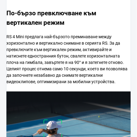
По-бързо превключване към
вертикален режим
RS 4 Mini предлага най-бързото преминаване между
хоризонтално и вертикално снимане в серията RS. За да
превключите към вертикален режим, активирайте и
натиснете едностранния бутон, свалете хоризонталната
плоча на гимбала, завъртете я на 90° и я затегнете отново.
Целият процес отнема само 10 секунди, което ви позволява
да започнете незабавно да снимате вертикални
видеоклипове, оптимизирани за мобилни устройства.