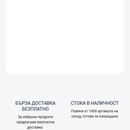
−
+
Добави в количката
RS 4 Mini е оборудван с най-новия 4-то поколение RS
алгоритъм за стабилизация. Интелигентно проследяване и
композиция. Сигурно магнитно закрепване. Съвместимост с
камери и смартфони.
ПОДРОБНА ИНФОРМАЦИЯ
ПОПИТАЙТЕ
БЪРЗА ДОСТАВКА
СТОКА В НАЛИЧНОСТ
БЕЗПЛАТНО
Повече от 1000 артикула на
склад, готови за изпращане
За избрани продукти
предлагаме безплатна
доставка.