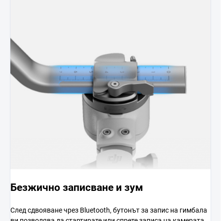
Безжично записване и зум
След сдвояване чрез Bluetooth, бутонът за запис на гимбала
ви позволява да стартирате или спрете записа на камерата