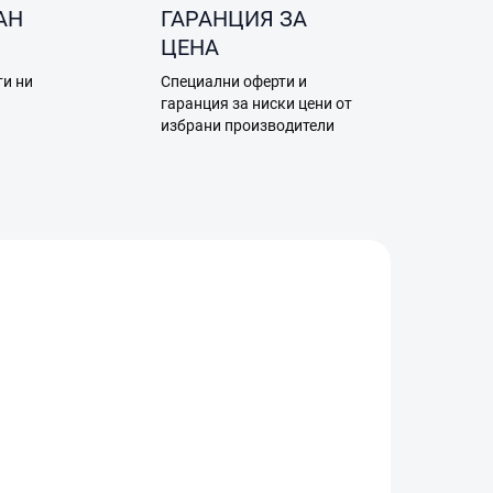
АН
ГАРАНЦИЯ ЗА
ЦЕНА
ти ни
Специални оферти и
а
гаранция за ниски цени от
избрани производители