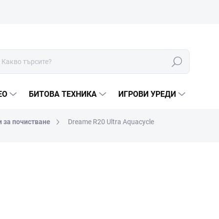
Търсене
ЕО
БИТОВА ТЕХНИКА
ИГРОВИ УРЕДИ
 за почистване
Dreame R20 Ultra Aquacycle
МАРКА:
DREAME
€265
€219,01 без ДДС
Измерване
В НАЛИЧНОСТ (ВЪНШЕН 