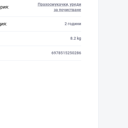
Прахосмукачки, уреди
ория
:
за почистване
ция
:
2 години
8.2 kg
6978515250286