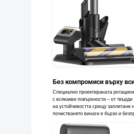
Без компромиси върху вс
Специално проектираната ротационн
с всякакви повърхности – от твърди
на устойчивостта срещу заплитане н
почистването винаги е бързо и безп