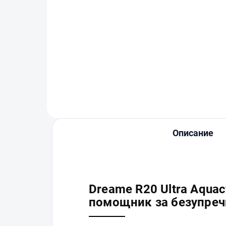
Dreame Floor cleaner
fluid 200 ml
€19
В количката
Описание
Dreame R20 Ultra Aqua
помощник за безупреч