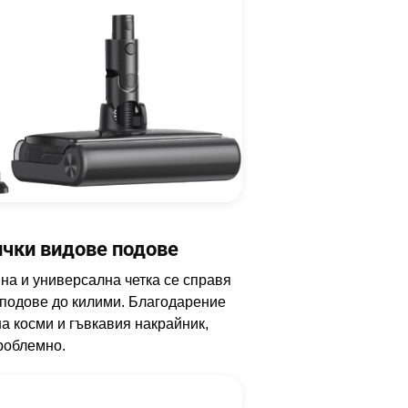
ички видове подове
а и универсална четка се справя
 подове до килими. Благодарение
а косми и гъвкавия накрайник,
роблемно.