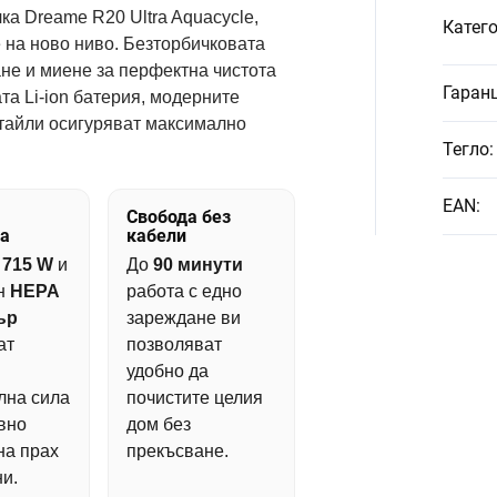
ка Dreame R20 Ultra Aquacycle,
Катег
 на ново ниво. Безторбичковата
не и миене за перфектна чистота
Гаран
а Li-ion батерия, модерните
тайли осигуряват максимално
Тегло
:
EAN
:
Свобода без
а
кабели
т
715 W
и
До
90 минути
н
HEPA
работа с едно
ър
зареждане ви
ат
позволяват
удобно да
лна сила
почистите целия
вно
дом без
на прах
прекъсване.
и.