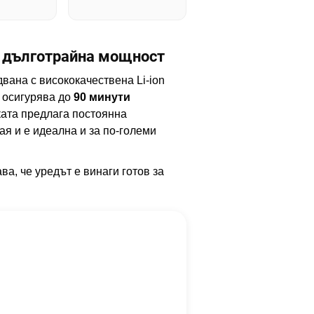
а дълготрайна мощност
двана с висококачествена Li-ion
о осигурява до
90 минути
ата предлага постоянна
ая и е идеална и за по-големи
ва, че уредът е винаги готов за