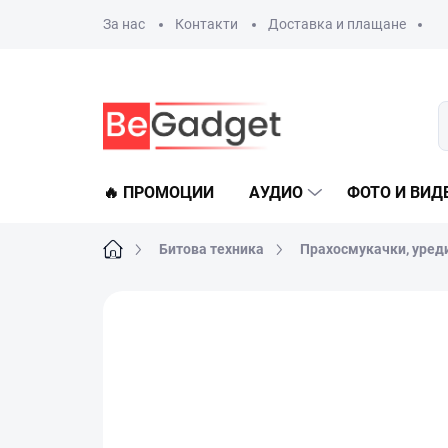
Преминаване
За нас
Контакти
Доставка и плащане
към
съдържанието
🔥 ПРОМОЦИИ
АУДИО
ФОТО И ВИД
Начало
Битова техника
Прахосмукачки, уреди
Не е оценен
Данни за рейтинга