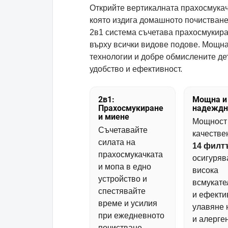
Открийте вертикалната прахосмукач
която издига домашното почистване
2в1 система съчетава прахосмукира
върху всички видове подове. Мощнат
технологии и добре обмислените де
удобство и ефективност.
2в1:
Мощна и
Прахосмукиране
надеждн
и миене
Мощнос
Съчетавайте
качестве
силата на
14 филт
прахосмукачката
осигуряв
и мопа в едно
висока
устройство и
всмукате
спестявайте
и ефекти
време и усилия
улавяне 
при ежедневното
и алерген
почистване.