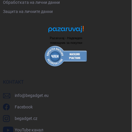
е
Oбработката на лични данни
Защита на личните данни
Pazaruvaj - Надежден
помощник за покупки
КОНТАКТ
info
@
begadget.eu
Facebook
begadget.cz
YouTube канал