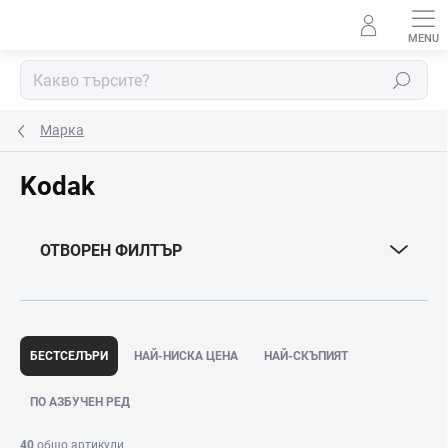
Преминаване
към
съдържанието
Търсене
Марка
Kodak
ОТВОРЕН ФИЛТЪР
С
о
БЕСТСЕЛЪРИ
НАЙ-НИСКА ЦЕНА
НАЙ-СКЪПИЯТ
р
т
ПО АЗБУЧЕН РЕД
и
р
40
общо артикули