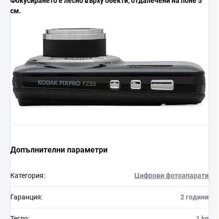
Фокусирането е лесно върху
обекти, отдалечени на поне
5
см.
Допълнителни параметри
Категория
:
Цифрови фотоапарати
Гаранция
:
2 години
Тегло
:
1 kg