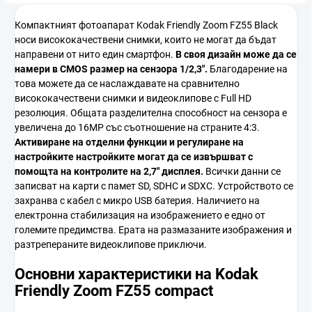
Компактният фотоапарат Kodak Friendly Zoom FZ55 Black
носи висококачествени снимки, които не могат да бъдат
направени от нито един смартфон.
В своя дизайн
може да се
намери в
CMOS
размер на сензора
1/2,3"
.
Благодарение на
това можете да се наслаждавате на сравнително
висококачествени снимки и видеоклипове с Full HD
резолюция. Общата разделителна способност на сензора е
увеличена до 16MP със съотношение на страните 4:3.
Активиране на отделни функции
и регулиране на
настройките
настройките могат да се извършват с
помощта на контролите на
2,7"
дисплея.
Всички данни се
записват на карти с памет SD, SDHC и SDXC. Устройството се
захранва с кабел с микро USB батерия. Наличието на
електронна стабилизация на изображението е едно от
големите предимства. Ерата на размазаните изображения и
разтрепераните видеоклипове приключи.
Основни характеристики на Kodak
Friendly Zoom FZ55 compact