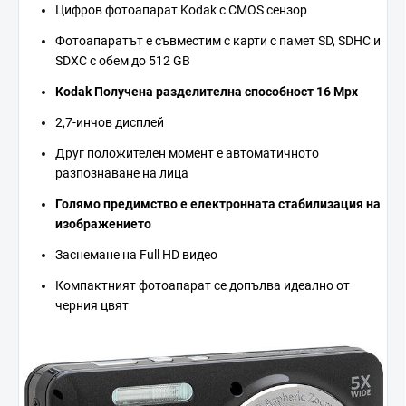
Цифров фотоапарат Kodak с CMOS сензор
Фотоапаратът е съвместим с карти с памет SD, SDHC и
SDXC с обем до 512 GB
Kodak
Получена разделителна способност
16 Mpx
2,7-инчов дисплей
Друг положителен момент е автоматичното
разпознаване на лица
Голямо предимство е електронната стабилизация на
изображението
Заснемане на Full HD видео
Компактният фотоапарат се допълва идеално от
черния цвят