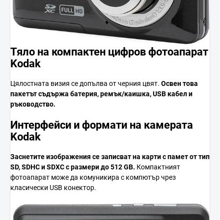
Тяло на компактен цифров фотоапарат
Kodak
Цялостната визия се допълва от черния цвят.
Освен това
пакетът съдържа
батерия, ремък/каишка, USB кабел и
ръководство
.
Интерфейси и формати на камерата
Kodak
Заснетите изображения се записват
на карти с памет от тип
SD, SDHC и SDXC
с размери до
512 GB
.
Компактният
фотоапарат може да комуникира с компютър чрез
класически USB конектор.