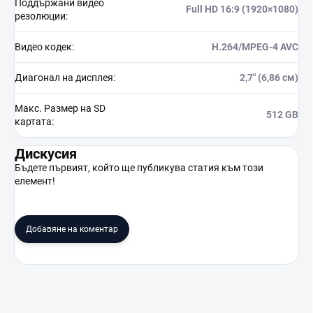
Поддържани видео
Full HD 16:9 (1920×1080)
резолюции
:
Видео кодек
:
H.264/MPEG-4 AVC
Диагонал на дисплея
:
2,7" (6,86 см)
Макс. Размер на SD
512 GB
картата
:
Дискусия
Бъдете първият, който ще публикува статия към този
елемент!
Добавяне на коментар