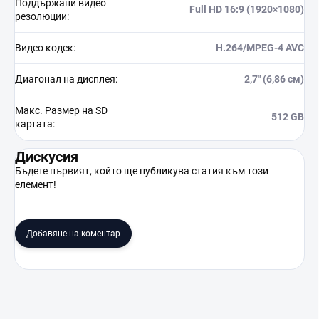
Поддържани видео
Full HD 16:9 (1920×1080)
резолюции
:
Видео кодек
:
H.264/MPEG-4 AVC
Диагонал на дисплея
:
2,7" (6,86 см)
Макс. Размер на SD
512 GB
картата
:
Дискусия
Бъдете първият, който ще публикува статия към този
елемент!
Добавяне на коментар