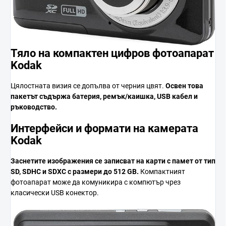
Тяло на компактен цифров фотоапарат
Kodak
Цялостната визия се допълва от черния цвят.
Освен това
пакетът съдържа
батерия, ремък/каишка, USB кабел и
ръководство
.
Интерфейси и формати на камерата
Kodak
Заснетите изображения се записват
на карти с памет от тип
SD, SDHC и SDXC
с размери до
512 GB
.
Компактният
фотоапарат може да комуникира с компютър чрез
класически USB конектор.