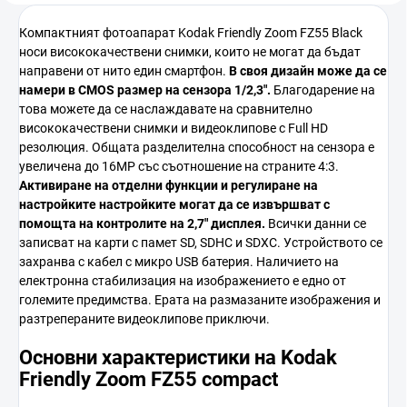
Компактният фотоапарат Kodak Friendly Zoom FZ55 Black
носи висококачествени снимки, които не могат да бъдат
направени от нито един смартфон.
В своя дизайн
може да се
намери в
CMOS
размер на сензора
1/2,3"
.
Благодарение на
това можете да се наслаждавате на сравнително
висококачествени снимки и видеоклипове с Full HD
резолюция. Общата разделителна способност на сензора е
увеличена до 16MP със съотношение на страните 4:3.
Активиране на отделни функции
и регулиране на
настройките
настройките могат да се извършват с
помощта на контролите на
2,7"
дисплея.
Всички данни се
записват на карти с памет SD, SDHC и SDXC. Устройството се
захранва с кабел с микро USB батерия. Наличието на
електронна стабилизация на изображението е едно от
големите предимства. Ерата на размазаните изображения и
разтрепераните видеоклипове приключи.
Основни характеристики на Kodak
Friendly Zoom FZ55 compact