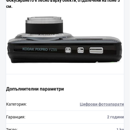
Фокусирането е лесно върху
обекти, отдалечени на поне
5
см.
Допълнителни параметри
Категория
:
Цифрови фотоапарати
Гаранция
:
2 години
Тегло
:
1 kg