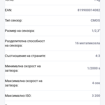
EAN
:
819900014082
Тип сензор
:
CMOS
Размер на сензора
:
1/2,3"
Разделителна способност
16 мегапиксела
на сензора
:
Съотношение на страните
:
4:3
Минимална скорост на
1/2000 s
затвора
:
Максимална скорост на
4 сек
затвора
:
Максимално ISO
:
3 200