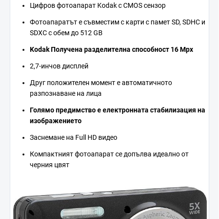
Цифров фотоапарат Kodak с CMOS сензор
Фотоапаратът е съвместим с карти с памет SD, SDHC и
SDXC с обем до 512 GB
Kodak
Получена разделителна способност
16 Mpx
2,7-инчов дисплей
Друг положителен момент е автоматичното
разпознаване на лица
Голямо предимство е електронната стабилизация на
изображението
Заснемане на Full HD видео
Компактният фотоапарат се допълва идеално от
черния цвят