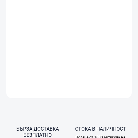
DJI
Care
Refresh
е
сервизен
пакет,
който
предоставя
цялостна
гаранционна
защита
за
дрона
с
камера
DJI
Mini 5
Pro
.
За
разлика
от
стандартната
гаранция
на
други
производители,
DJI
Care
Refresh
не
се
ограничава
само
до
механични
дефекти
,
а
покрива
и
случайни
повреди
,
възникнали
при
нормална
употреба
на
продукта –
например
при
сблъсък.
Срещу
допълнително
заплащане,
DJI
Care
Refresh
осигурява
еквивалентна
замяна
и
в
случаи
на
повреда,
причинена
от
случаен
контакт
с
вода
.
ПОДРОБНА ИНФОРМАЦИЯ
ПОПИТАЙТЕ
БЪРЗА ДОСТАВКА
СТОКА В НАЛИЧНОСТ
БЕЗПЛАТНО
Повече от 1000 артикула на