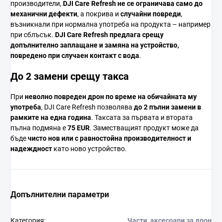
производители,
DJI
Care
Refresh
не
се
ограничава
само
до
механични
дефекти
,
а
покрива
и
случайни
повреди
,
възникнали
при
нормална
употреба
на
продукта –
например
при
сблъсък.
DJI
Care
Refresh
предлага
срещу
допълнително
заплащане
и
замяна
на
устройство,
повредено
при
случаен
контакт
с
вода
.
До 2
замени
срещу
такса
При
неволно
повреден
дрон
по
време
на
обичайната
му
употреба
,
DJI
Care
Refresh
позволява
до 2
пълни
замени
в
рамките
на
една
година
.
Таксата
за
първата
и
втората
пълна
подмяна
е
75
EUR
.
Заместващият
продукт
може
да
бъде
чисто
нов
или
с
равностойна
производителност
и
надеждност
като
ново
устройство.
Допълнителни параметри
Категория
:
Части, аксесоари за дрон