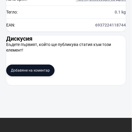
Тегло
:
0.1 kg
EAN
:
6937224118744
Дискусия
Бъдете първият, който ще публикува статия към този
елемент!
Добавяне на коментар
Ф
у