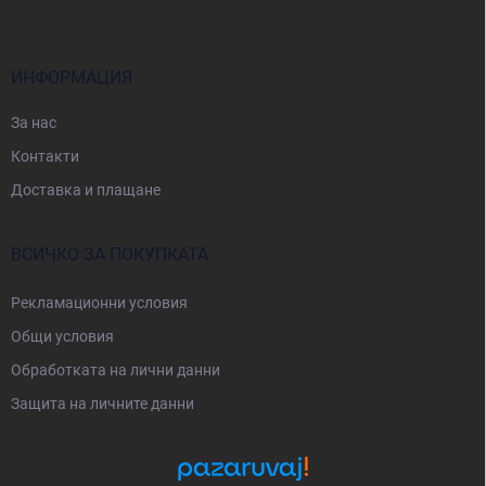
т
е
р
ИНФОРМАЦИЯ
За нас
Контакти
Доставка и плащане
ВСИЧКО ЗА ПОКУПКАТА
Рекламационни условия
Общи условия
Oбработката на лични данни
Защита на личните данни