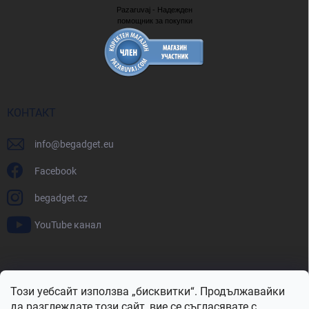
Pazaruvaj - Надежден
помощник за покупки
КОНТАКТ
info
@
begadget.eu
Facebook
begadget.cz
YouTube канал
BeGadget.bg
BeGadget.cz
BeGadget.sk
BeGadget.hu
Този уебсайт използва „бисквитки“. Продължавайки
BeGadget.ro
BeGadget.pl
BeGadget.hr
BeGadget.si
да разглеждате този сайт, вие се съгласявате с