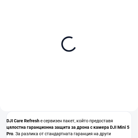
В НАЛИЧНОСТ (ВЪНШЕН СКЛАД)
В НАЛИЧНОСТ
DJI Mini 5 Pro (DJI RC-
DJI Mini 5 Pro Fly More
N3)
Combo (DJI RC2)
€819
€1 039
В количката
В количката
DJI
Care
Refresh
е
сервизен
пакет,
който
предоставя
цялостна
гаранционна
защита
за
дрона
с
камера
DJI
Mini 5
Pro
.
За
разлика
от
стандартната
гаранция
на
други