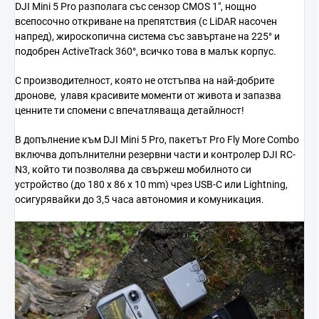
DJI Mini 5 Pro разполага със сензор CMOS 1", нощно
всепосочно откриване на препятствия (с LiDAR насочен
напред), жироскопична система със завъртане на 225° и
подобрен ActiveTrack 360°, всичко това в малък корпус.
С производителност, която не отстъпва на най-добрите
дронове, улавя красивите моменти от живота и запазва
ценните ти спомени с впечатляваща детайлност!
В допълнение към DJI Mini 5 Pro, пакетът Pro Fly More Combo
включва допълнителни резервни части и контролер DJI RC-
N3, който ти позволява да свържеш мобилното си
устройство (до 180 x 86 x 10 mm) чрез USB-C или Lightning,
осигурявайки до 3,5 часа автономия и комуникация.