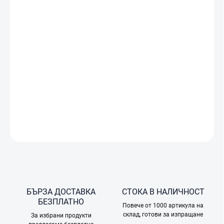
ДОСТАВКА
−
+
Добави в количката
Лек и преносим, със сензор CMOS 1", нощно всепосочно
откриване на препятствия, подобрен ActiveTrack 360°, 225°
завъртане на гимбъла за по-гъвкави движения на камерата
и разширена автономия!
ПОДРОБНА ИНФОРМАЦИЯ
ПОПИТАЙТЕ
БЪРЗА ДОСТАВКА
СТОКА В НАЛИЧНОСТ
БЕЗПЛАТНО
Повече от 1000 артикула на
склад, готови за изпращане
За избрани продукти