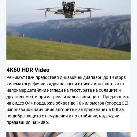
4K60 HDR Video
Режимът HDR предоставя динамичен диапазон до 14 stops,
кинематографични кадри на сцени с висок контраст, като
например детайлни изгледи на текстурата на облаците и
други елементи при изгрева и залеза слънцето. Предаването
на видео O4+ поддържа обхват до 10 километра (според CE),
използвайки най-новия алгоритъм за предаване на DJI за
по-добра защита от смущения и по-стабилни, надеждни
предавания на живо.