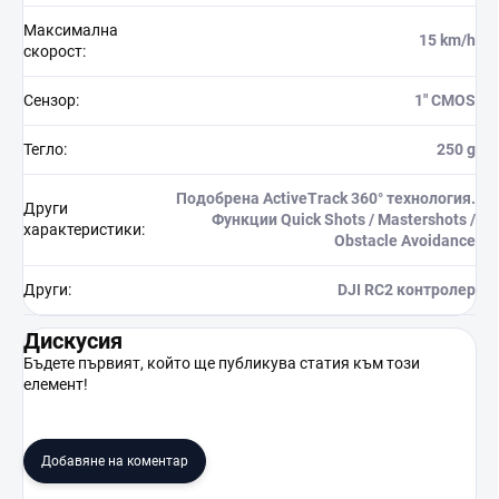
Максимална
15 km/h
скорост
:
Сензор
:
1" CMOS
Тегло
:
250 g
Подобрена ActiveTrack 360° технология.
Други
Функции Quick Shots / Mastershots /
характеристики
:
Obstacle Avoidance
Други
:
DJI RC2 контролер
Дискусия
Бъдете първият, който ще публикува статия към този
елемент!
Добавяне на коментар