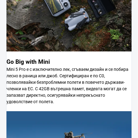
Go Big with Mini
Mini 5 Pro е с изключително лек, сгъваем дизайн и се побира
лесно в раница или джоб. Сертифициран е по C0,
позволявайки безпроблемни полети в повечето държави-
членки на ЕС. С 42GB вътрешна памет, видеата могат да се
запазват директно, осигурявайки непрекъснато
удоволствие от полета.