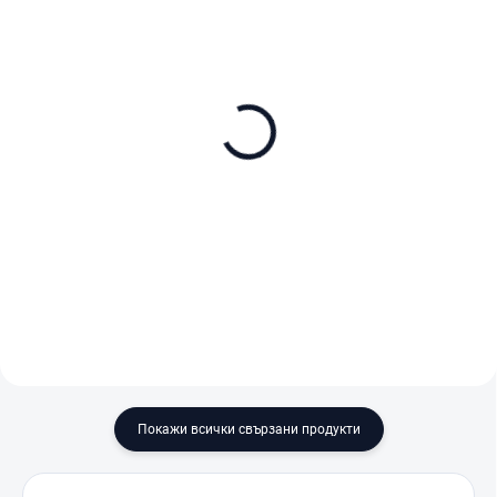
В НАЛИЧНОСТ (ВЪНШЕН СКЛАД)
В НАЛИЧНОСТ (ВЪНШЕН СКЛАД)
DJI Care Refresh 1-Year
DJI Care Refresh 2-Year
Plan (DJI Mini 5 Pro) EU
Plan (DJI Mini 5 Pro) EU
€94
€144
В количката
В количката
Покажи всички свързани продукти