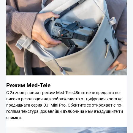
Режим Med-Tele
С 2x zoom, новият режим Med-Tele 48mm вече предлага по-
висока резолюция на изображението от цифровия zoom на
предишната серия DJI Mini Pro. Обектите се открояват с по-
голяма текстура, добавяйки дълбочина към въздушните ти
снимки.