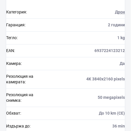
Категория
:
Дрон
Гаранция
:
2 години
Тегло
:
1 kg
EAN
:
6937224123212
Камера
:
Да
Резолюция на
4K 3840x2160 pixels
камерата
:
Резолюция на
50 megapixels
снимка
:
Обхват
:
До 10 km (CE)
Издържа до
:
36 min