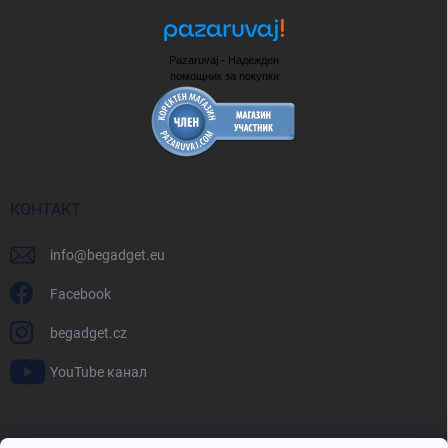
Pazaruvaj - Надежден
помощник за покупки
КОНТАКТ
info
@
begadget.eu
Facebook
begadget.cz
YouTube канал
BeGadget.bg
BeGadget.cz
BeGadget.sk
BeGadget.hu