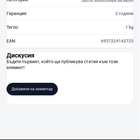
Гаранция
:
2 години
Тегло
:
1 kg
EAN
:
6937224142725
Дискусия
Бъдете първият, който ще публикува статия към този
елемент!
Добавяне на коментар