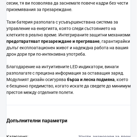
сесии, тя ви позволява да заснемате повече кадри без чести
приземявания за презареждане.
Тази батерия разполага с усъвършенствана система за
управление на енергията, която следи състоянието на
клетките в реално време. Интегрираните защитни механизми
предотвратяват презареждане и прегряване
, гарантирайки
дълъг експлоатационен живот и надеждна работа на вашия
дрон дори при по-интензивна употреба.
Благодарение на интуитивните LED индикатори, винаги
разполагате с прецизна информация за оставащия заряд.
Модулният дизайн осигурява
бърза и лесна подмяна
, което
е безценно предимство, когато искате да сведете до минимум
престоя между отделните полети.
Допълнителни параметри
Категория
:
Части, аксесоари за дрон