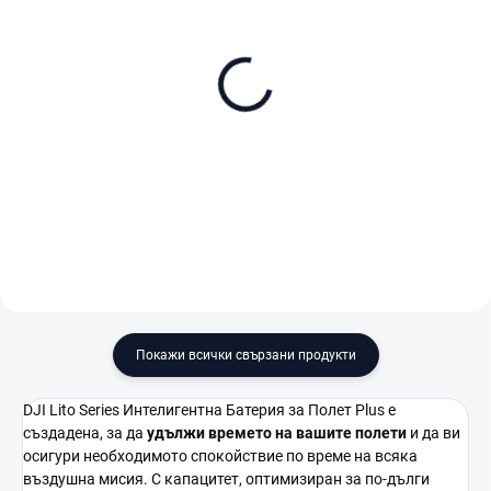
В НАЛИЧНОСТ (ВЪНШЕН СКЛАД)
В НАЛИЧНОСТ (ВЪНШЕН СКЛАД)
DJI Lito X1 (DJI RC-N3)
DJI Lito X1 Fly More
Combo (DJI RC 2)
€435
€688
В количката
В количката
Покажи всички свързани продукти
DJI Lito Series Интелигентна Батерия за Полет Plus е
създадена, за да
удължи времето на вашите полети
и да ви
осигури необходимото спокойствие по време на всяка
въздушна мисия. С капацитет, оптимизиран за по-дълги