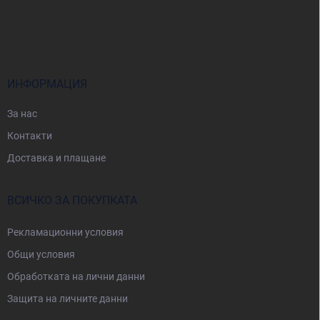
Ф
у
т
е
р
ИНФОРМАЦИЯ
За нас
Контакти
Доставка и плащане
ВСИЧКО ЗА ПОКУПКАТА
Рекламационни условия
Общи условия
Oбработката на лични данни
Защита на личните данни