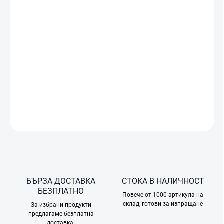
ДОСТАВКА
−
+
Добави в количката
Интелигентната батерия DJI Lito Series Plus осигурява по-
дълго време на полет и надеждна производителност за
вашите дронове DJI.
ПОДРОБНА ИНФОРМАЦИЯ
ПОПИТАЙТЕ
БЪРЗА ДОСТАВКА
СТОКА В НАЛИЧНОСТ
БЕЗПЛАТНО
Повече от 1000 артикула на
склад, готови за изпращане
За избрани продукти
предлагаме безплатна
доставка.