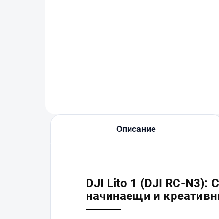
DJI Lito 1 Two-Way
DJI
Charging Hub
let
€58
€6
В количката
Описание
DJI Lito 1 (DJI RC-N3):
начинаещи и креативн