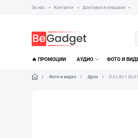
Преминаване
За нас
Контакти
Доставка и плащане
към
съдържанието
🔥 ПРОМОЦИИ
АУДИО
ФОТО И ВИД
Начало
Фото и видео
Дрон
DJI Lito 1 (DJI
Не е оценен
Данни за рейтинга