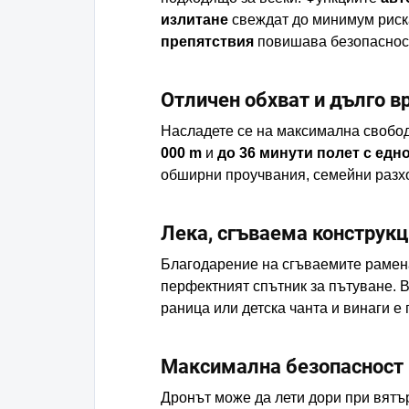
излитане
свеждат до минимум риска
препятствия
повишава безопасност
Отличен обхват и дълго в
Насладете се на максимална свобо
000 m
и
до 36 минути полет с едн
обширни проучвания, семейни разхо
Лека, сгъваема конструк
Благодарение на сгъваемите рамена
перфектният спътник за пътуване. В
раница или детска чанта и винаги е 
Максимална безопасност 
Дронът може да лети дори при вят