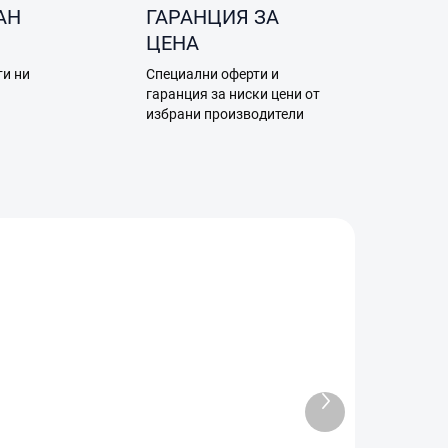
АН
ГАРАНЦИЯ ЗА
ЦЕНА
ти ни
Специални оферти и
а
гаранция за ниски цени от
избрани производители
0014
A12.05.0017
Следващ
продукт
ЛАД)
В НАЛИЧНОСТ