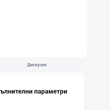
ent
DJI Care Refresh 1-Year
Plan (DJI Lito 1) EU
€38
В количката
Дискусия
ълнителни параметри