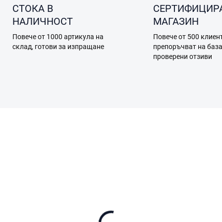
СТОКА В
СЕРТИФИЦИР
НАЛИЧНОСТ
МАГАЗИН
Повече от 1000 артикула на
Повече от 500 клиен
склад, готови за изпращане
препоръчват на баз
проверени отзиви
A12.05.0004
A12.05.
 НАЛИЧНОСТ (ВЪНШЕН СКЛАД)
В НАЛИЧНОСТ (ВЪНШЕН СК