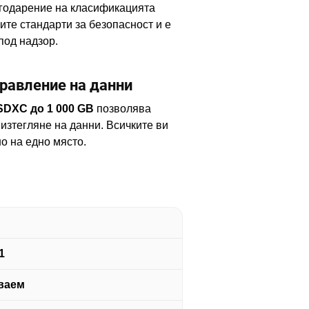
агодарение на класификацията
ите стандарти за безопасност и е
под надзор.
равление на данни
SDXC до 1 000 GB
позволява
 изтегляне на данни. Всичките ви
о на едно място.
1
ваем