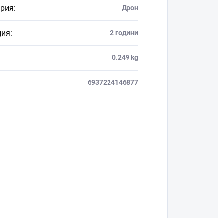
ория
:
Дрон
ция
:
2 години
0.249 kg
6937224146877