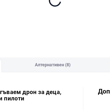
 Lito 1 Inteligentní
DJI Lito Series Intellig
ová baterie
Flight Battery Plus
8
€115
В количката
В количката
Алтернативен (8)
Доп
 Сгъваем дрон за деца,
и пилоти