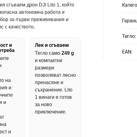
ия сгъваем дрон DJI Lito 1, който
Катег
зопасна автономна работа и
збор за първи преживявания и
Гаран
с с качеството.
Тегло
:
ост и
Лек и сгъваем
отреба
EAN
:
Тегло само
249 g
ните
и компактни
и
размери
позволяват лесно
то на
пренасяне и
вия и
съхранение. Lito
чните
1 винаги е готов
я и
за ново
приключение.
ат
лна
ост и