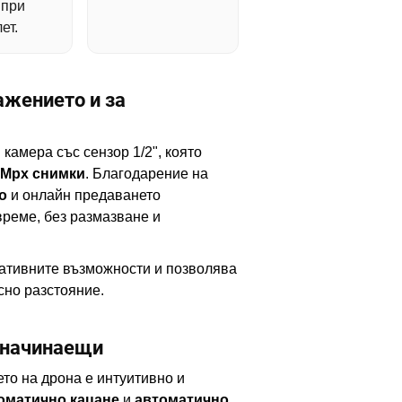
 при
ет.
ажението и за
 камера със сензор 1/2", която
 Mpx снимки
. Благодарение на
о
и онлайн предаването
време, без размазване и
ативните възможности и позволява
сно разстояние.
 начинаещи
то на дрона е интуитивно и
оматично кацане
и
автоматично