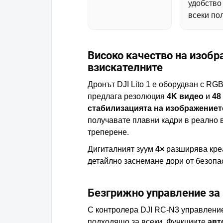
удобство
всеки пол
Високо качество на изобр
взискателните
Дронът DJI Lito 1 е оборудван с RGB
предлага резолюция
4K видео
и
48
стабилизацията на изображениет
получавате плавни кадри в реално 
треперене.
Дигиталният зуум
4×
разширява кре
детайлно заснемане дори от безопа
Безгрижно управление за
С контролера DJI RC-N3 управление
подходящо за всеки. Функциите
авт