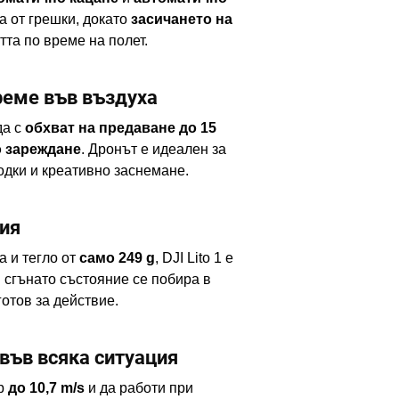
 от грешки, докато
засичането на
та по време на полет.
реме във въздуха
да с
обхват на предаване до 15
о зареждане
. Дронът е идеален за
дки и креативно заснемане.
ция
 и тегло от
само 249 g
, DJI Lito 1 е
 сгънато състояние се побира в
готов за действие.
във всяка ситуация
ър
до 10,7 m/s
и да работи при