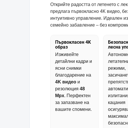
Открийте радостта от летенето с лек
предлага първокласно 4K видео, бе
интуитивно управление. Идеален и
семейно забавление – без компроми
Първокласен 4K
Безопасн
образ
лесна уп
Изживейте
Автоном
детайлни кадри и
летателн
ясни снимки
режими,
благодарение на
засичане
4K видео
и
препятст
резолюция
48
автомати
Mpx
. Перфектен
излитани
за запазване на
кацания
вашите спомени.
осигуряв
максима
безопасн