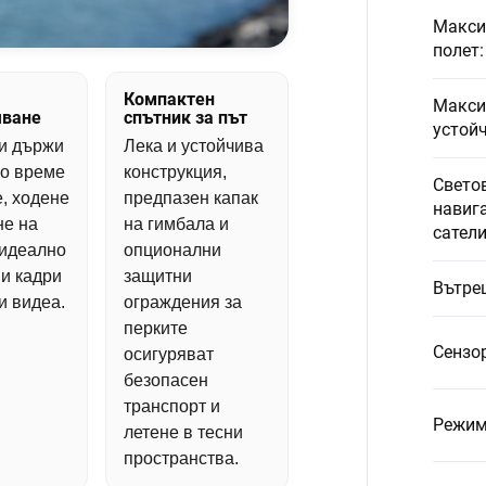
Макси
полет
:
Компактен
Макси
яване
спътник за път
устой
и държи
Лека и устойчива
по време
конструкция,
Свето
е, ходене
предпазен капак
навиг
не на
на гимбала и
сател
 идеално
опционални
ни кадри
защитни
Вътре
и видеа.
ограждения за
перките
Сензо
осигуряват
безопасен
транспорт и
Режим
летене в тесни
пространства.