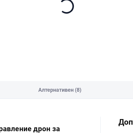
DJI Care Refresh 1-Ye
nDisk Extreme Pro
Plan (DJI Neo 2) EU
croSDXC 512GB + SD
€25
aptér
40
В количката
В количката
Алтернативен (8)
Доп
правление дрон за