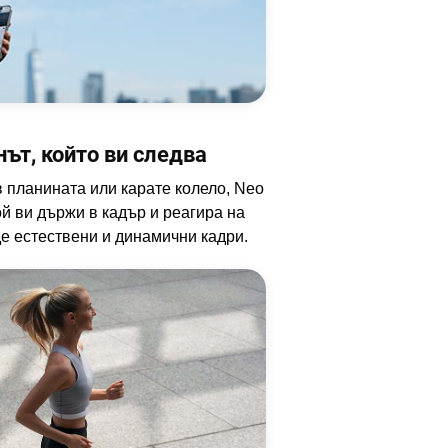
ът, който ви следва
в планината или карате колело, Neo
й ви държи в кадър и реагира на
е естествени и динамични кадри.