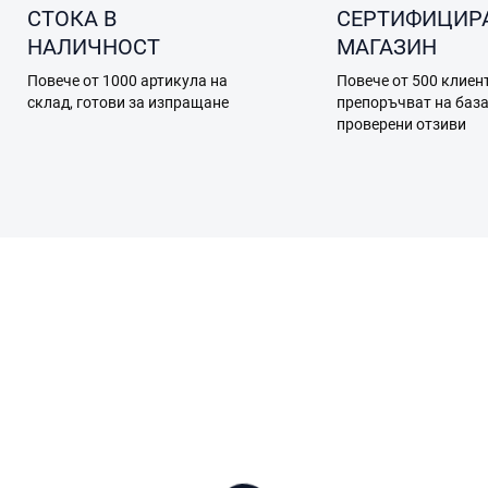
СТОКА В
СЕРТИФИЦИР
НАЛИЧНОСТ
МАГАЗИН
Повече от 1000 артикула на
Повече от 500 клиен
склад, готови за изпращане
препоръчват на баз
проверени отзиви
0275
F19.0
В НАЛИЧ
В НАЛИЧНОСТ