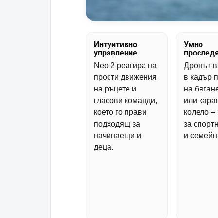
Интуитивно
Умно
управление
прослед
Neo 2 реагира на
Дронът в
прости движения
в кадър 
на ръцете и
на бяган
гласови команди,
или кара
което го прави
колело –
подходящ за
за спорт
начинаещи и
и семейн
деца.