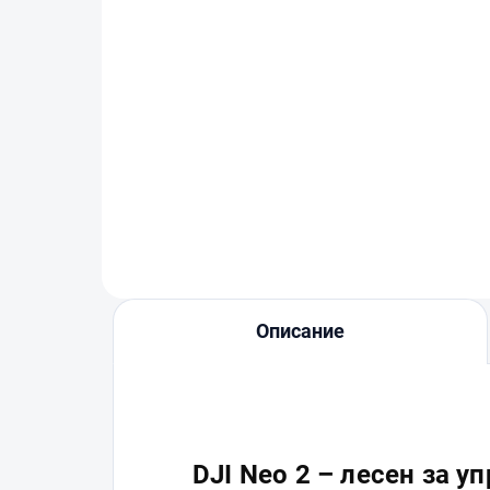
SanDisk Extreme Pro
Sa
microSDXC 256GB + SD
mi
adaptér
ad
€77
€1
В количката
Описание
DJI Neo 2 – лесен за у