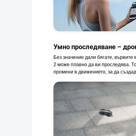
Умно проследяване – дрон
Без значение дали бягате, вървите 
2 може плавно да ви проследява. То
промени в движението, за да създад