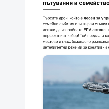
пътувания и семейств
Търсите дрон, който е
лесен за уп
семейни събития или първи стъпки 
искали да изпробвате
FPV летене
п
перфектният избор! Той предлага к
жестове и глас, безопасно разпозна
интелигентни режими за креативни 