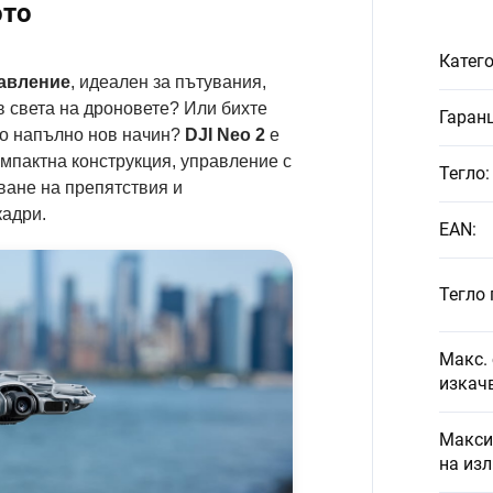
ото
Катег
равление
, идеален за пътувания,
в света на дроновете? Или бихте
Гаран
о напълно нов начин?
DJI Neo 2
е
омпактна конструкция, управление с
Тегло
:
ване на препятствия и
кадри.
EAN
:
Тегло 
Макс. 
изкач
Макси
на из