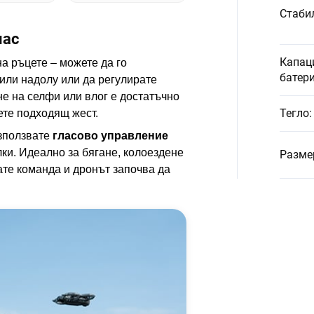
Стаби
лас
Капац
а ръцете – можете да го
батер
или надолу или да регулирате
не на селфи или влог е достатъчно
Тегло
:
ете подходящ жест.
използвате
гласово управление
ки. Идеално за бягане, колоездене
Разме
ате команда и дронът започва да