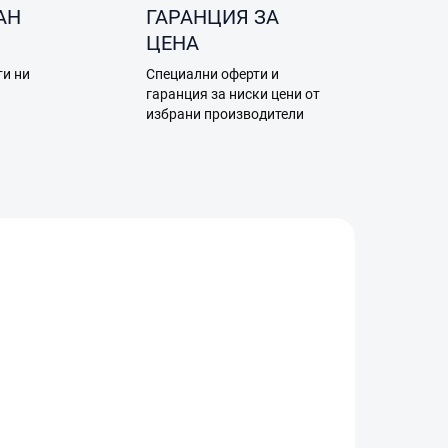
АН
ГАРАНЦИЯ ЗА
ЦЕНА
ти ни
Специални оферти и
а
гаранция за ниски цени от
избрани производители
5-13
F19.05-14
НОСТ
В НАЛИЧНОСТ