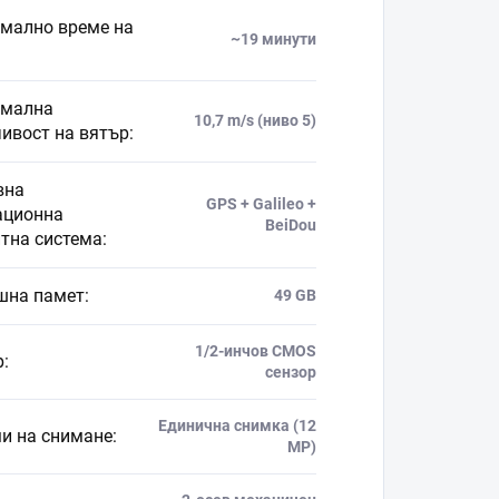
мално време на
~19 минути
мална
10,7 m/s (ниво 5)
чивост на вятър
:
вна
GPS + Galileo +
ационна
BeiDou
итна система
:
шна памет
:
49 GB
1/2-инчов CMOS
р
:
сензор
Единична снимка (12
и на снимане
:
MP)