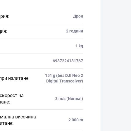
ория
:
Дрон
ция
:
2 години
1 kg
6937224131767
151 g (без DJI Neo 2
при излитане
:
Digital Transceiver)
скорост на
3 m/s (Normal)
ване
:
мална височина
2 000 m
литане
: