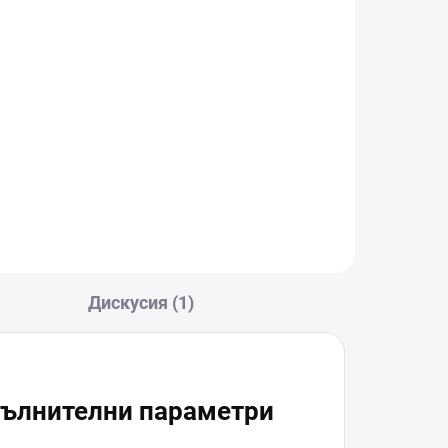
ar
DJI Care Refresh 2-Year
Plan (DJI Neo 2) EU
€37
В количката
Дискусия (1)
ълнителни параметри