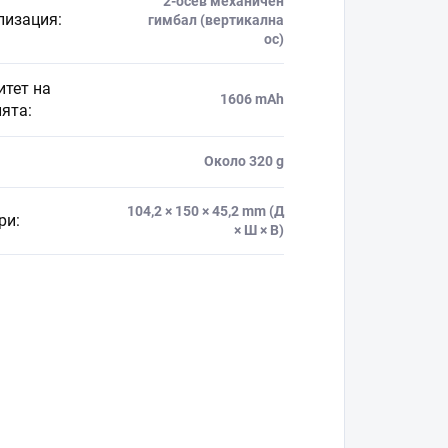
2-осев механичен
лизация
:
гимбал (вертикална
ос)
итет на
1606 mAh
ията
:
Около 320 g
104,2 × 150 × 45,2 mm (Д
ри
:
× Ш × В)