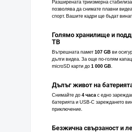
Разширената триизмерна стабилиза
позволява да снимате плавни видеа
спорт. Вашите кадри ще бъдат вина
Голямо хранилище и подд
TB
Вътрешната памет
107 GB
ви осигур
дълги видеа. За още по-голям капа
microSD карти до
1 000 GB
.
Дълъг живот на батерият
Снимайте до
4 часа
с едно зареждан
батерията и USB-C зареждането вин
приключение.
Безжична свързаност и л