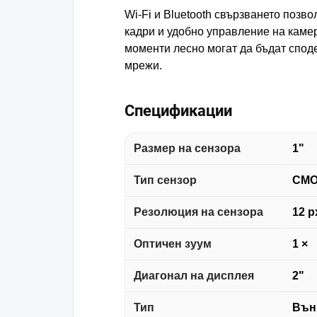
Wi-Fi и Bluetooth свързването позв
кадри и удобно управление на каме
моменти лесно могат да бъдат спод
мрежи.
Спецификации
Размер на сензора
1"
Тип сензор
CM
Резолюция на сензора
12 p
Оптичен зуум
1 ×
Диагонал на дисплея
2"
Тип
Вън