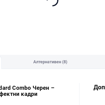
 Care Refresh 2-Year
DJI Osmo Pocket 4
an (Osmo Pocket 4) EU
Battery Handle
0,90
€80,90
В количката
В количката
Алтернативен (8)
Доп
ndard Combo Черен –
фектни кадри