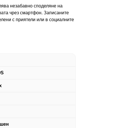
олява незабавно споделяне на
рата чрез смартфон. Записаните
елени с приятели или в социалните
OS
x
шен