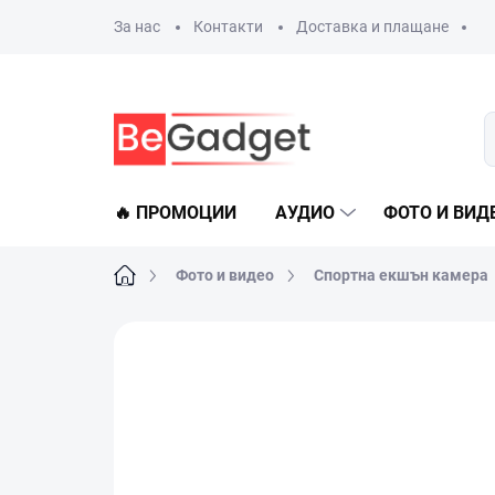
Преминаване
За нас
Контакти
Доставка и плащане
към
съдържанието
🔥 ПРОМОЦИИ
АУДИО
ФОТО И ВИД
Начало
Фото и видео
Спортна екшън камера
Не е оценен
Данни за рейтинга