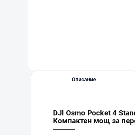
DJI Care Refresh 1-Year
DJI
Plan (Osmo Pocket 4) EU
Pl
€41,90
€6
В количката
Описание
DJI Osmo Pocket 4 Sta
Компактен мощ за пер