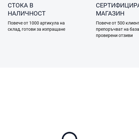
СТОКА В
СЕРТИФИЦИР
НАЛИЧНОСТ
МАГАЗИН
Повече от 1000 артикула на
Повече от 500 клиен
склад, готови за изпращане
препоръчват на баз
проверени отзиви
A22.04.0003
A22.04.
В НАЛИЧНОСТ
В НАЛИЧНОСТ (ВЪНШЕН СК