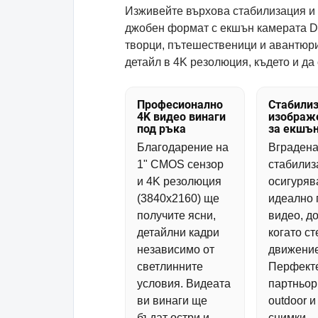
Изживейте върхова стабилизация и 
джобен формат с екшън камерата DJ
творци, пътешественици и авантюрис
детайл в 4K резолюция, където и да 
Професионално
Стабилиз
4K видео винаги
изображ
под ръка
за екшън
Благодарение на
Вградена
1" CMOS сензор
стабилиз
и 4K резолюция
осигуряв
(3840x2160) ще
идеално 
получите ясни,
видео, д
детайлни кадри
когато ст
независимо от
движение
светлинните
Перфект
условия. Видеата
партньор
ви винаги ще
outdoor и
бъдат остри и
снимки.