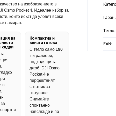
качество на изображението в
Катег
I Osmo Pocket 4. Идеален избор за
ти, които искат да уловят всеки
Гаран
се намират.
Тегло
:
ация на
Компактна и
ението
винаги готова
EAN
:
 кадри
С тегло само
190
та
г
и размери,
ация
подходящи за
а
джоб, DJI Osmo
гладко
Pocket 4 е
ори
перфектният
е в
спътник за
.
пътуване.
ен
Снимайте
 за
спонтанно
 спортни
навсякъде и по