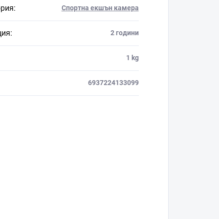
ория
:
Спортна екшън камера
ция
:
2 години
1 kg
6937224133099