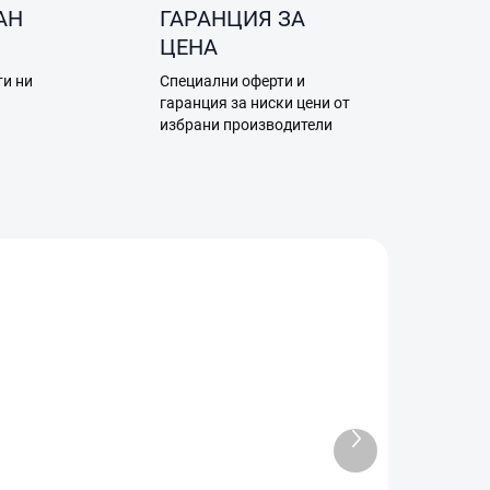
АН
ГАРАНЦИЯ ЗА
ЦЕНА
ти ни
Специални оферти и
а
гаранция за ниски цени от
избрани производители
0002
A22.04.0001
Следващ
продукт
ЛАД)
В НАЛИЧНОСТ (ВЪНШЕН СКЛАД)