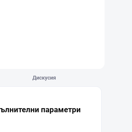
DJI Osmo Pocket 4 Fill
Light
€34,90
В количката
Дискусия
ълнителни параметри