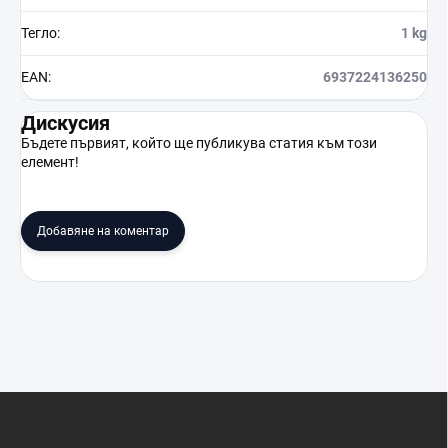
Тегло
:
1 kg
EAN
:
6937224136250
Дискусия
Бъдете първият, който ще публикува статия към този
елемент!
Добавяне на коментар
Ф
у
т