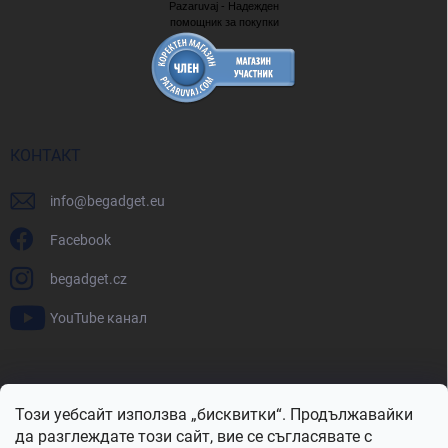
Pazaruvaj - Надежден
помощник за покупки
КОНТАКТ
info
@
begadget.eu
Facebook
begadget.cz
YouTube канал
BeGadget.bg
BeGadget.cz
BeGadget.sk
BeGadget.hu
Този уебсайт използва „бисквитки“. Продължавайки
BeGadget.ro
BeGadget.pl
BeGadget.hr
BeGadget.si
да разглеждате този сайт, вие се съгласявате с