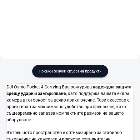
€624
В количката
В количката
Покажи всички свързани продукти
DJI Osmo Pocket 4 Carrying Bag осигурява
надеждна защита
срещу удари и замърсяване
, като поддържа вашата екшън
камера в готовност за всяко приключение. Този аксесоар е
проектиран за максимално удобство при пренасяне, като
същевременно запазва компактните размери на вашето
оборудване.
Вътрешното пространство е оптимизирано за стабилно
съхранение на камерата и ключови допълнителни