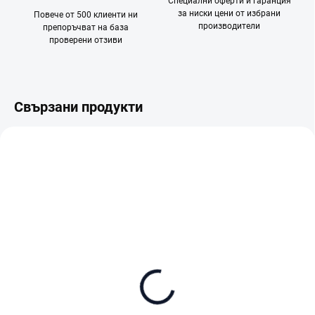
Специални оферти и гаранция
за ниски цени от избрани
Повече от 500 клиенти ни
производители
препоръчват на база
проверени отзиви
Свързани продукти
В НАЛИЧНОСТ
В НАЛИЧНОСТ (ВЪНШЕН СКЛАД)
DJI Osmo Pocket 4
DJI Osmo Pocket 4
Creator Combo
Standard Combo Черен
(CP.OS.00000544.01)
€539