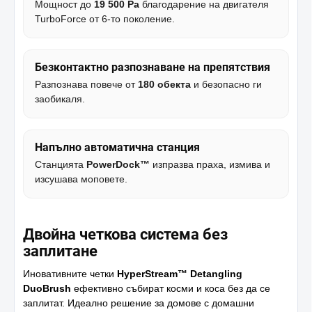
Мощност до
19 500 Pa
благодарение на двигателя
TurboForce от 6-то поколение.
Безконтактно разпознаване на препятствия
Разпознава повече от
180 обекта
и безопасно ги
заобикаля.
Напълно автоматична станция
Станцията
PowerDock™
изпразва праха, измива и
изсушава моповете.
Двойна четкова система без
заплитане
Иновативните четки
HyperStream™ Detangling
DuoBrush
ефективно събират косми и коса без да се
заплитат. Идеално решение за домове с домашни