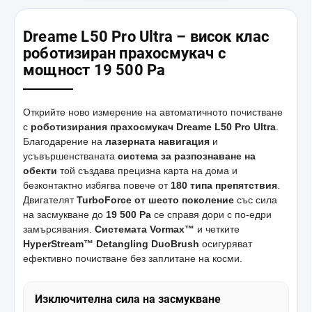
Dreame L50 Pro Ultra – висок клас
роботизиран прахосмукач с
мощност 19 500 Pa
Открийте ново измерение на автоматичното почистване
с
роботизирания прахосмукач Dreame L50 Pro Ultra
.
Благодарение на
лазерната навигация
и
усъвършенстваната
система за разпознаване на
обекти
той създава прецизна карта на дома и
безконтактно избягва повече от
180 типа препятствия
.
Двигателят
TurboForce от шесто поколение
със сила
на засмукване до
19 500 Pa
се справя дори с по-едри
замърсявания.
Системата Vormax™
и четките
HyperStream™ Detangling DuoBrush
осигуряват
ефективно почистване без заплитане на косми.
Изключителна сила на засмукване