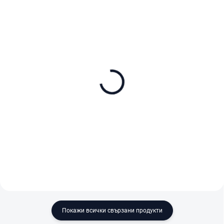
В НАЛИЧНОСТ
В НАЛИЧНОСТ
Dreame Náhradní mop 4
Dreame Dust bag - 3 ks
ks
€20,90
€25
В количката
В количката
Покажи всички свързани продукти