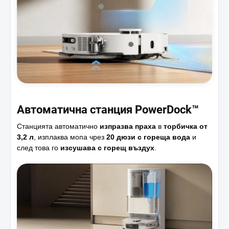
Автоматична станция PowerDock™
Станцията автоматично
изпразва праха
в
торбичка от
3,2 л
, изплаква мопа чрез
20 дюзи с гореща вода
и
след това го
изсушава с горещ въздух
.