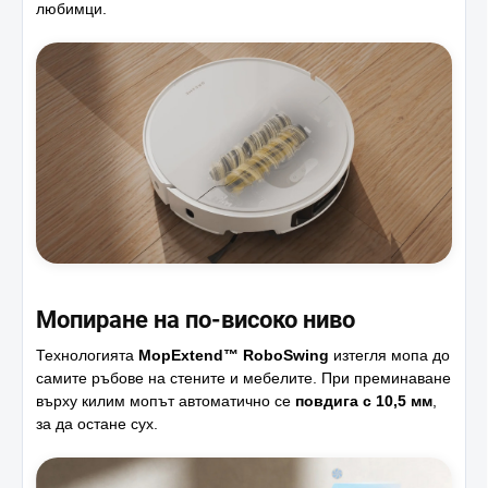
любимци.
Мопиране на по-високо ниво
Технологията
MopExtend™ RoboSwing
изтегля мопа до
самите ръбове на стените и мебелите. При преминаване
върху килим мопът автоматично се
повдига с 10,5 мм
,
за да остане сух.