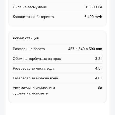
Сила на засмукване
19 500 Pa
Капацитет на батерията
6 400 mAh
Докинг станция
Размери на базата
457 × 340 × 590 mm
Обем на торбичката за прах
3,2 l
Резервоар за чиста вода
4,5 l
Резервоар за мръсна вода
4,0 l
Автоматично измиване и
Да
сушене на моповете