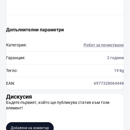
Допълнителни параметри
Категория
:
Робот за почистване
Гаранция
:
2 години
Тегло
:
19 kg
EAN
:
6977328064448
Дискусия
Бъдете първият, който ще публикува статия към този
елемент!
Добавяне на коментар