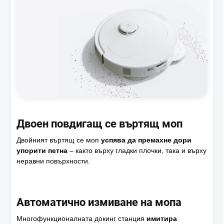
Двоен повдигащ се въртящ моп
Двойният въртящ се моп
успява да премахне дори
упорити петна
– както върху гладки плочки, така и върху
неравни повърхности.
Автоматично измиване на мопа
Многофункционалната докинг станция
имитира