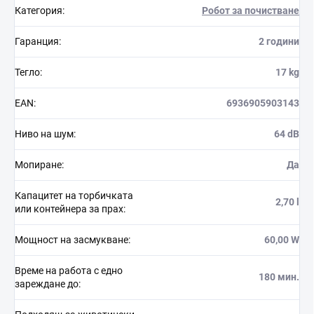
Категория
:
Робот за почистване
Гаранция
:
2 години
Тегло
:
17 kg
EAN
:
6936905903143
Ниво на шум
:
64 dB
Мопиране
:
Да
Капацитет на торбичката
2,70 l
или контейнера за прах
:
Мощност на засмукване
:
60,00 W
Време на работа с едно
180 мин.
зареждане до
: