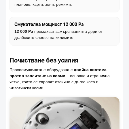
планове, карти, зони, режими.
Смукателна мощност 12 000 Pa
12 000 Pa
премахват замърсяванията дори от
дълбоките слоеве на килимите.
Почистване без усилия
Прахосмукачката е оборудвана с
двойна система
против заплитане на косми
– основна и странична
четка, които се справят отлично с дълга коса и
животински косми.