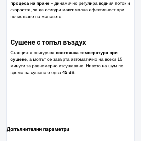
процеса на пране
– динамично регулира водния поток и
скоростта, за да осигури максимална ефективност при
почистване на моповете.
Сушене с топъл въздух
Станцията осигурява
постоянна температура при
сушене
, а мопът се завърта автоматично на всеки 15
минути за равномерно изсушаване. Нивото на шум по
време на сушене е едва
45 dB
.
Допълнителни параметри