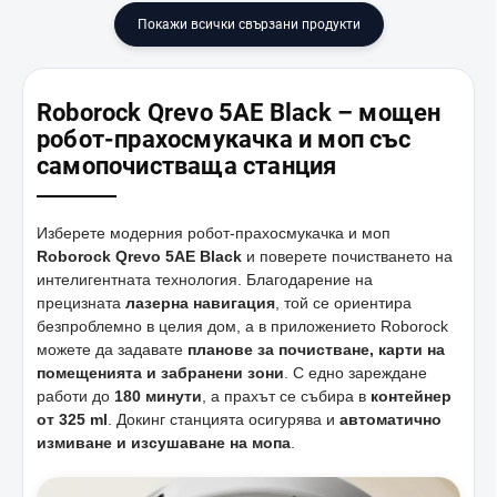
Покажи всички свързани продукти
Roborock Qrevo 5AE Black – мощен
робот-прахосмукачка и моп със
самопочистваща станция
Изберете модерния робот-прахосмукачка и моп
Roborock Qrevo 5AE Black
и поверете почистването на
интелигентната технология. Благодарение на
прецизната
лазерна навигация
, той се ориентира
безпроблемно в целия дом, а в приложението Roborock
можете да задавате
планове за почистване, карти на
помещенията и забранени зони
. С едно зареждане
работи до
180 минути
, а прахът се събира в
контейнер
от 325 ml
. Докинг станцията осигурява и
автоматично
измиване и изсушаване на мопа
.