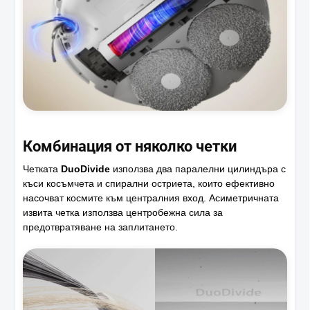
Комбинация от няколко четки
Четката
DuoDivide
използва два паралелни цилиндъра с
къси косъмчета и спирални остриета, които ефективно
насочват космите към централния вход. Асиметричната
извита четка използва центробежна сила за
предотвратяване на заплитането.