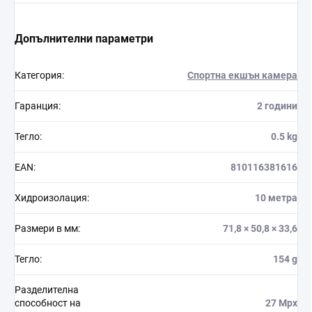
Допълнителни параметри
Категория
:
Спортна екшън камера
Гаранция
:
2 години
Тегло
:
0.5 kg
EAN
:
810116381616
Хидроизолация
:
10 метра
Размери в мм
:
71,8 × 50,8 × 33,6
Тегло
:
154 g
Разделителна
способност на
27 Mpx