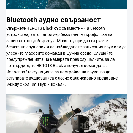
Bluetooth аудио свързаност
Свържете HERO13 Black със съвместими Bluetooth
устройства, като например безжичен микрофон, за да
записвате по-добър звук. Можете дори да свържете
безжични слушалки и да наблюдавате записания звук или да
улесните гласовите команди в шумна среда. Слушайте
предупрежденията на камерата през слушалките, за да
потвърдите, че HERO13 Black е получил командата.
Използвайте функцията за настройка на звука, за да
регулирате аудиозаписа с лесно балансирано предаване
между околния звук и вокали.