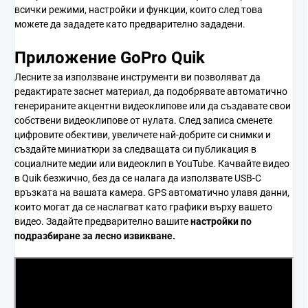
всички режими, настройки и функции, които след това
можете да зададете като предварително зададени.
Приложение GoPro Quik
Лесните за използване инструменти ви позволяват да
редактирате заснет материал, да подобрявате автоматично
генерираните акцентни видеоклипове или да създавате свои
собствени видеоклипове от нулата. След записа сменете
цифровите обективи, увеличете най-добрите си снимки и
създайте миниатюри за следващата си публикация в
социалните медии или видеоклип в YouTube. Качвайте видео
в Quik безжично, без да се налага да използвате USB-C
връзката на вашата камера. GPS автоматично улавя данни,
които могат да се наслагват като графики върху вашето
видео. Задайте предварително вашите
настройки по
подразбиране за лесно извикване.