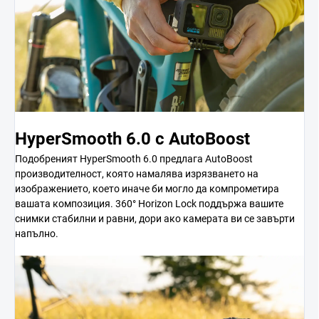
HyperSmooth 6.0 с AutoBoost
Подобреният HyperSmooth 6.0 предлага AutoBoost
производителност, която намалява изрязването на
изображението, което иначе би могло да компрометира
вашата композиция. 360° Horizon Lock поддържа вашите
снимки стабилни и равни, дори ако камерата ви се завърти
напълно.