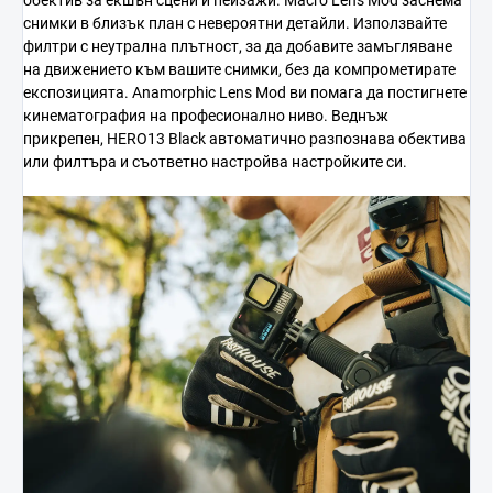
снимки в близък план с невероятни детайли. Използвайте
филтри с неутрална плътност, за да добавите замъгляване
на движението към вашите снимки, без да компрометирате
експозицията. Anamorphic Lens Mod ви помага да постигнете
кинематография на професионално ниво. Веднъж
прикрепен, HERO13 Black автоматично разпознава обектива
или филтъра и съответно настройва настройките си.