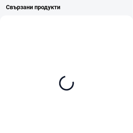
Свързани продукти
TIP
TIP
В НАЛИЧНОСТ
В НАЛИЧНОСТ
SanDisk Extreme Pro
SanDisk Extreme Pro
microSDXC 256GB + SD
microSDXC 512GB + SD
adaptér
adaptér
€77
€140
В количката
В количката