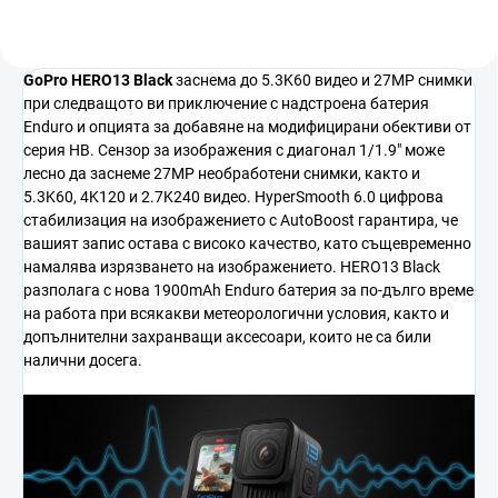
GoPro HERO13 Black
заснема до 5.3K60 видео и 27MP снимки
при следващото ви приключение с надстроена батерия
Enduro и опцията за добавяне на модифицирани обективи от
серия HB. Сензор за изображения с диагонал 1/1.9" може
лесно да заснеме 27MP необработени снимки, както и
5.3K60, 4K120 и 2.7K240 видео. HyperSmooth 6.0 цифрова
стабилизация на изображението с AutoBoost гарантира, че
вашият запис остава с високо качество, като същевременно
намалява изрязването на изображението. HERO13 Black
разполага с нова 1900mAh Enduro батерия за по-дълго време
на работа при всякакви метеорологични условия, както и
допълнителни захранващи аксесоари, които не са били
налични досега.