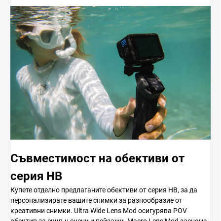
Съвместимост на обективи от
серия HB
Купете отделно предлаганите обективи от серия HB, за да
персонализирате вашите снимки за разнообразие от
креативни снимки. Ultra Wide Lens Mod осигурява POV
обектив за екшън сцени и пейзажи. Macro Lens Mod заснема