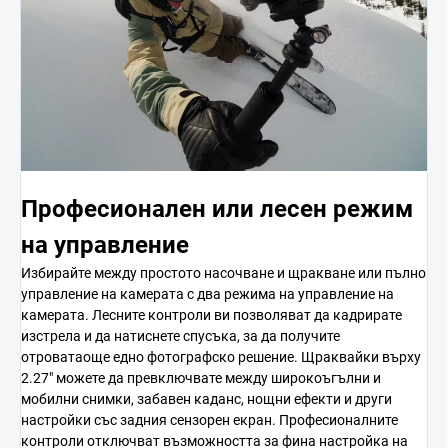
Професионален или лесен режим
на управление
Избирайте между простото насочване и щракване или пълно
управление на камерата с два режима на управление на
камерата. Лесните контроли ви позволяват да кадрирате
изстрела и да натиснете спусъка, за да получите
отроватаоще едно фотографско решение. Щраквайки върху
2.27" можете да превключвате между широкоъгълни и
мобилни снимки, забавен каданс, нощни ефекти и други
настройки със задния сензорен екран. Професионалните
контроли отключват възможността за фина настройка на