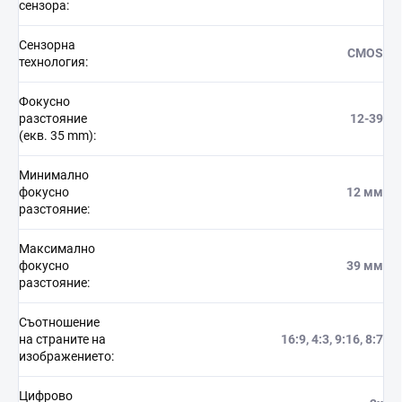
сензора
:
Сензорна
CMOS
технология
:
Фокусно
разстояние
12-39
(екв. 35 mm)
:
Минимално
фокусно
12 мм
разстояние
:
Максимално
фокусно
39 мм
разстояние
:
Съотношение
на страните на
16:9, 4:3, 9:16, 8:7
изображението
:
Цифрово