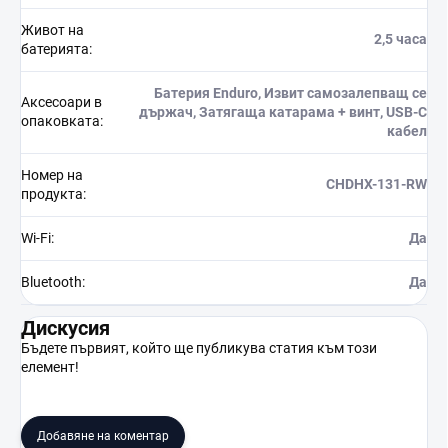
Живот на
2,5 часа
батерията
:
Батерия Enduro, Извит самозалепващ се
Аксесоари в
държач, Затягаща катарама + винт, USB-C
опаковката
:
кабел
Номер на
CHDHX-131-RW
продукта
:
Wi-Fi
:
Да
Bluetooth
:
Да
Дискусия
Бъдете първият, който ще публикува статия към този
елемент!
Добавяне на коментар