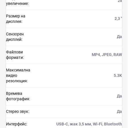
2x
увеличение
:
Размер на
2,3 "
дисплея
:
Сензорен
Да
дисплей
:
Файлови
MP4, JPEG, RAW
формати
:
Максимална
видео
5.3K
резолюция
:
Времева
Да
фотография
:
Стерео звук
:
Да
Интерфейс
:
USB-C, жак 3,5 мм, Wi-Fi, Bluetooth