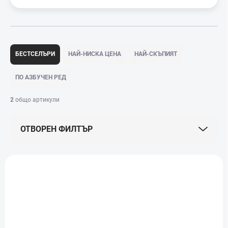
С
о
БЕСТСЕЛЪРИ
НАЙ-НИСКА ЦЕНА
НАЙ-СКЪПИЯТ
р
т
ПО АЗБУЧЕН РЕД
и
р
2
общо артикули
а
н
ОТВОРЕН ФИЛТЪР
е
н
а
С
п
п
р
и
о
с
д
ъ
у
к
к
н