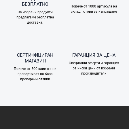
н
БЕЗПЛАТНО
и
Повече от 1000 артикула на
склад, готови за изпращане
е
За избрани продукти
предлагаме безплатна
л
доставка.
е
м
е
н
т
и
СЕРТИФИЦИРАН
ГАРАНЦИЯ ЗА ЦЕНА
з
МАГАЗИН
а
Специални оферти и гаранция
и
за ниски цени от избрани
Повече от 500 клиенти ни
з
производители
препоръчват на база
б
проверени отзиви
р
о
я
в
а
Ф
н
у
е
т
е