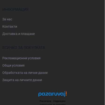
р
ИНФОРМАЦИЯ
За нас
Контакти
Доставка и плащане
ВСИЧКО ЗА ПОКУПКАТА
Рекламационни условия
Общи условия
Oбработката на лични данни
Защита на личните данни
Pazaruvaj - Надежден
помощник за покупки