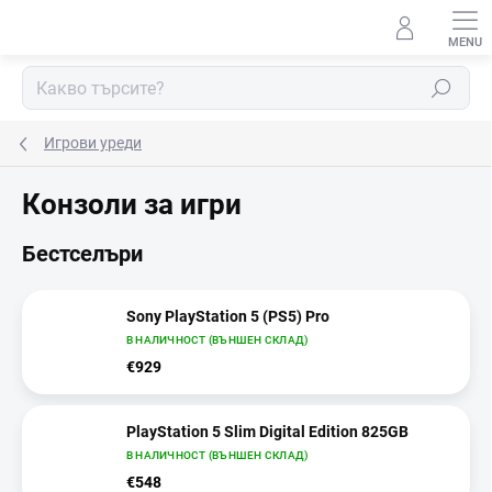
Преминаване
към
съдържанието
Търсене
Игрови уреди
Конзоли за игри
Бестселъри
Sony PlayStation 5 (PS5) Pro
В НАЛИЧНОСТ (ВЪНШЕН СКЛАД)
€929
PlayStation 5 Slim Digital Edition 825GB
В НАЛИЧНОСТ (ВЪНШЕН СКЛАД)
€548