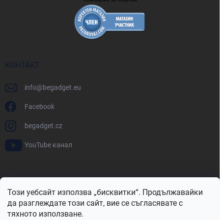
КОНТАКТ
info
@
begadget.eu
Facebook
begadget.cz
YouTube канал
BeGadget.bg
BeGadget.cz
BeGadget.sk
BeGadget.hu
Този уебсайт използва „бисквитки“. Продължавайки
BeGadget.ro
BeGadget.pl
BeGadget.hr
BeGadget.si
да разглеждате този сайт, вие се съгласявате с
тяхното използване.