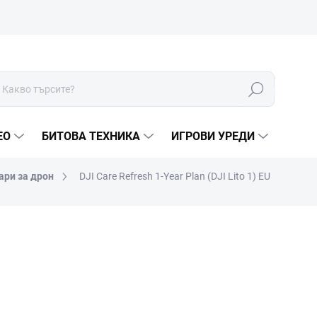
Търсене
ЕО
БИТОВА ТЕХНИКА
ИГРОВИ УРЕДИ
ари за дрон
DJI Care Refresh 1-Year Plan (DJI Lito 1) EU
МАРКА:
DJI
€38
€31,40 без ДДС
Измерване
В НАЛИЧНОСТ