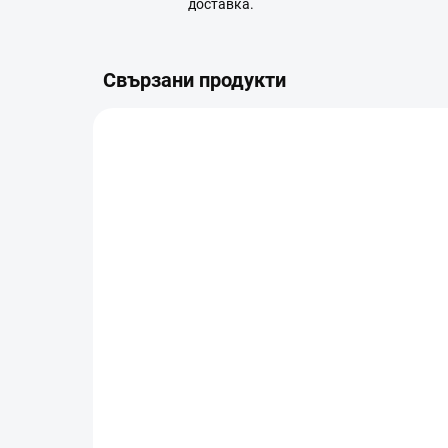
доставка.
Свързани продукти
A12.05.0010
В НАЛИЧНОСТ (ВЪНШЕН СКЛАД)
DJI Lito 1 (DJI RC-N3)
DJI
Co
€389
€4
В количката