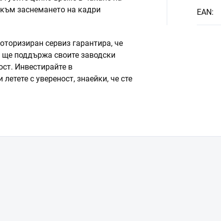
е към заснемането на кадри
EAN
:
оторизиран сервиз гарантира, че
н ще поддържа своите заводски
ост. Инвестирайте в
летете с увереност, знаейки, че сте