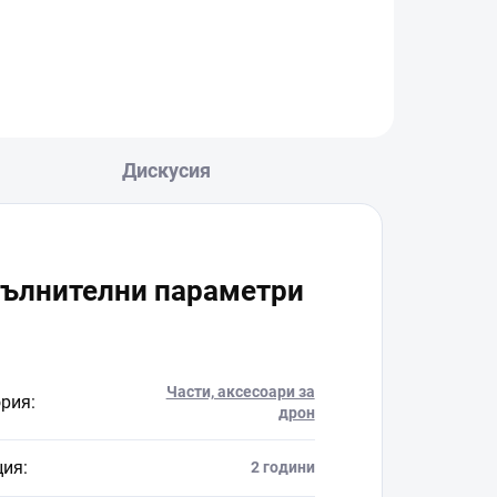
Дискусия
ълнителни параметри
Части, аксесоари за
ория
:
дрон
ция
:
2 години