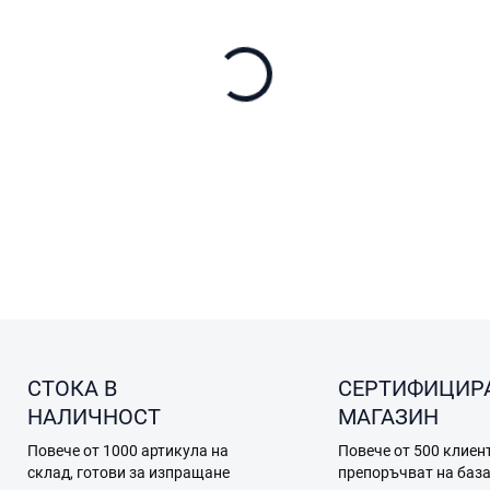
на
цената:
ОФЕРТА ЗА ДОСТАВКА
−
+
Годишният защитен план DJI
подмяна и безпроблемна е
ПОДРОБНА ИНФОРМАЦИЯ
ПОПИТАЙТЕ
СТОКА В
СЕРТИФИЦИР
НАЛИЧНОСТ
МАГАЗИН
Повече от 1000 артикула на
Повече от 500 клиен
склад, готови за изпращане
препоръчват на баз