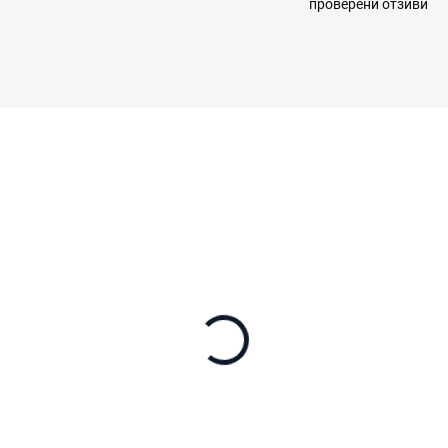
проверени отзиви
A12.05.0015
В НАЛИЧНОСТ
 Lito 1 Fly More
mbo (DJI RC-N3)
75