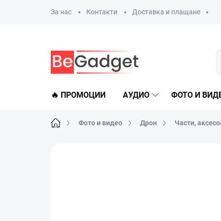
Преминаване
За нас
Контакти
Доставка и плащане
към
съдържанието
🔥 ПРОМОЦИИ
АУДИО
ФОТО И ВИД
Начало
Фото и видео
Дрон
Части, аксесо
Не е оценен
Данни за рейтинга