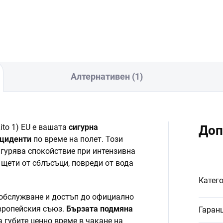
В количката
Алтернативен (1)
Lito 1) EU е вашата
сигурна
Доп
нциденти
по време на полет. Този
игурява спокойствие при интензивна
 щети от сблъсъци, повреди от вода
Катег
 обслужване и достъп до официално
вропейския съюз.
Бързата подмяна
Гаран
 губите ценно време в чакане на