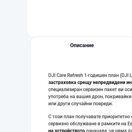
Описание
DJI Care Refresh 1-годишен план (DJI 
застраховка срещу непредвидени и
специализиран сервизен пакет ви ос
употреба на вашия дрон, покривайки
или други случайни повреди.
С този план получавате приоритетно
сервизно обслужване в рамките на Е
на устройството
означава, че няма да