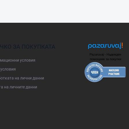
ЧКО ЗА ПОКУПКАТА
Pazaruvaj - Надежден
помощник за покупки
мационни условия
условия
отката на лични данни
а на личните данни