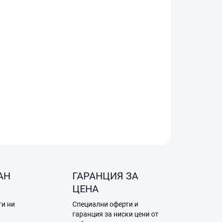
Добави в количката
 Care Refresh за DJI Lito 1 осигурява бърза
ксплоатация на вашето устройство.
АН
ГАРАНЦИЯ ЗА
ЦЕНА
ти ни
Специални оферти и
а
гаранция за ниски цени от