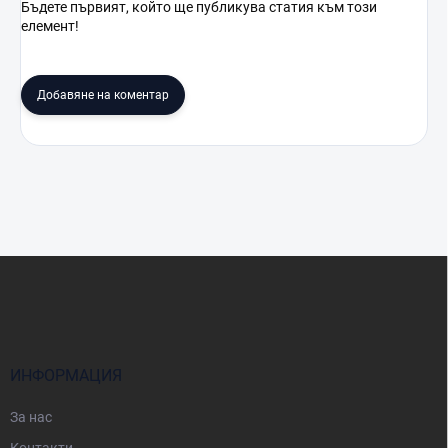
Бъдете първият, който ще публикува статия към този
елемент!
Добавяне на коментар
Ф
у
т
е
р
ИНФОРМАЦИЯ
За нас
Контакти