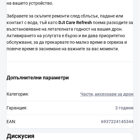
на вашето устройство.
Забравете за скъпите ремонти след сблъсък, падане или
контакт с вода, тъй като
DJI Care Refresh
поема разходите за
възстановяване на летателната годност на вашия дрон.
Активирането на услугата е бързо и ви дава приоритетно
обслужване, за да прекарвате по-малко време в сервиза и
повече време в заснемане на важните за вас моменти.
Допълнителни параметри
Категория
:
Части, аксесоари за дрон
Гаранция
:
2 години
EAN
:
6937224145344
Дискусия