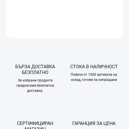
Двугодишният план DJI Care Refresh за DJI Lito 1 осигурява
бърза и безпроблемна подмяна на устройството в ЕС.
ПОДРОБНА ИНФОРМАЦИЯ
ПОПИТАЙТЕ
БЪРЗА ДОСТАВКА
СТОКА В НАЛИЧНОСТ
БЕЗПЛАТНО
Повече от 1000 артикула на
склад, готови за изпращане
За избрани продукти
предлагаме безплатна
доставка.
СЕРТИФИЦИРАН
ГАРАНЦИЯ ЗА ЦЕНА