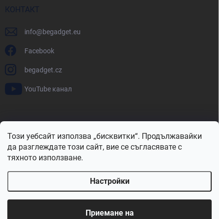
КОНТАКТ
info
@
begadget.eu
Facebook
begadget.cz
YouTube канал
BeGadget.bg
BeGadget.cz
BeGadget.sk
BeGadget.hu
Този уебсайт използва „бисквитки“. Продължавайки
BeGadget.ro
BeGadget.pl
BeGadget.hr
BeGadget.si
да разглеждате този сайт, вие се съгласявате с
тяхното използване.
Настройки
Авторско право 2026
Begadget.bg
. Всички права запазени.
Редактиране на настройките за бисквитки
Приемане на