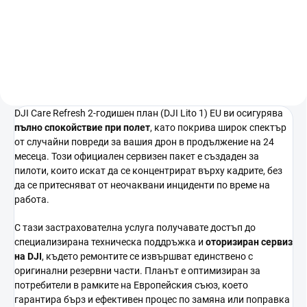
В количката
В количката
DJI Care Refresh 2-годишен план (DJI Lito 1) EU ви осигурява
пълно спокойствие при полет
, като покрива широк спектър
от случайни повреди за вашия дрон в продължение на 24
месеца. Този официален сервизен пакет е създаден за
пилоти, които искат да се концентрират върху кадрите, без
да се притесняват от неочаквани инциденти по време на
работа.
С тази застрахователна услуга получавате достъп до
специализирана техническа поддръжка и
оторизиран сервиз
на DJI
, където ремонтите се извършват единствено с
оригинални резервни части. Планът е оптимизиран за
потребители в рамките на Европейския съюз, което
гарантира бърз и ефективен процес по замяна или поправка