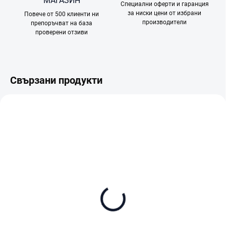
МАГАЗИН
Специални оферти и гаранция
за ниски цени от избрани
Повече от 500 клиенти ни
производители
препоръчват на база
проверени отзиви
Свързани продукти
В НАЛИЧНОСТ (ВЪНШЕН СКЛАД)
В НАЛИЧНОСТ
DJI Lito 1 (DJI RC-N3)
DJI Lito 1 Fly More
Combo (DJI RC-N3)
€389
€475