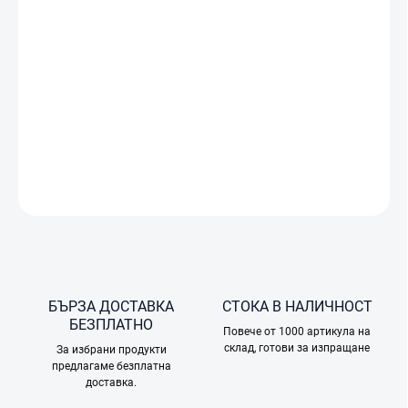
DJI
Care
Refresh
е
сервизен
пакет,
който
осигурява
комплексна
гаранция
за
камера
Osmo
Action 5
Pro.
За
разлика
от
стандартния
гаранционен
срок
при
други
производители,
DJI
Care
Refresh
не
покрива
механични
повреди,
а
защитава
от
случайни
щети,
възникнали
при
нормална
употреба
на
продукта,
например
при
сблъсък
или
падане.
ПОДРОБНА ИНФОРМАЦИЯ
ПОПИТАЙТЕ
БЪРЗА ДОСТАВКА
СТОКА В НАЛИЧНОСТ
БЕЗПЛАТНО
Повече от 1000 артикула на
склад, готови за изпращане
За избрани продукти
предлагаме безплатна
доставка.