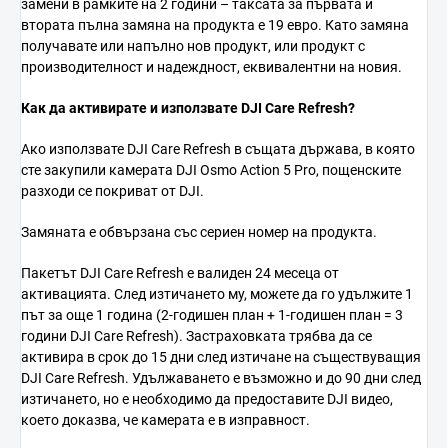
замени
в
рамките
на 2
години –
таксата
за
първата
и
втората
пълна
замяна
на
продукта
е 19
евро.
Като
замяна
получавате
или
напълно
нов
продукт,
или
продукт
с
производителност
и
надеждност,
еквивалентни
на
новия.
Как
да
активирате
и
използвате
DJI
Care
Refresh?
Ако
използвате
DJI
Care
Refresh
в
същата
държава,
в
която
сте
закупили
камерата
DJI
Osmo
Action 5
Pro,
пощенските
разходи
се
покриват
от
DJI.
Замяната
е
обвързана
със
сериен
номер
на
продукта.
Пакетът
DJI
Care
Refresh
е
валиден 24
месеца
от
активацията.
След
изтичането
му,
можете
да
го
удължите 1
път
за
още 1
година (2-
годишен
план + 1-
годишен
план = 3
години
DJI
Care
Refresh).
Застраховката
трябва
да
се
активира
в
срок
до 15
дни
след
изтичане
на
съществуващия
DJI
Care
Refresh.
Удължаването
е
възможно
и
до 90
дни
след
изтичането,
но
е
необходимо
да
предоставите
DJI
видео,
което
доказва,
че
камерата
е
в
изправност.