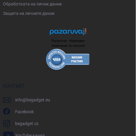
Oбработката на лични данни
Защита на личните данни
Pazaruvaj - Надежден
помощник за покупки
КОНТАКТ
info
@
begadget.eu
Facebook
begadget.cz
YouTube канал