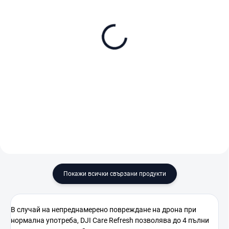
В НАЛИЧНОСТ
В НАЛИЧНОСТ (ВЪНШЕН СКЛАД)
DJI Osmo Action 5 Pro
DJI Osmo Action 5 Pro
Adventure Combo
Standard Combo
€419
€329
В количката
В количката
Покажи всички свързани продукти
В
случай
на
непреднамерено
повреждане
на
дрона
при
нормална
употреба,
DJI
Care
Refresh
позволява
до 4
пълни