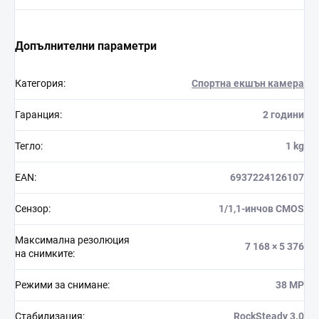
Допълнителни параметри
Категория
:
Спортна екшън камера
Гаранция
:
2 години
Тегло
:
1 kg
EAN
:
6937224126107
Сензор
:
1/1,1-инчов CMOS
Максимална резолюция
7 168 × 5 376
на снимките
:
Режими за снимане
:
38 MP
Стабилизация
:
RockSteady 3.0