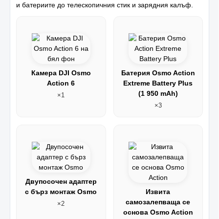
и батериите до телескопичния стик и зарядния калъф.
Камера DJI Osmo
Батерия Osmo Action
Action 6
Extreme Battery Plus
(1 950 mAh)
×1
×3
Двупосочен адаптер
с бърз монтаж Osmo
Извита
самозалепваща се
×2
основа Osmo Action