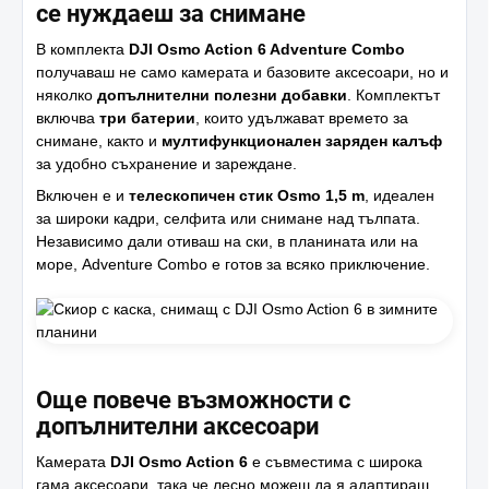
се нуждаеш за снимане
В комплекта
DJI Osmo Action 6 Adventure Combo
получаваш не само камерата и базовите аксесоари, но и
няколко
допълнителни полезни добавки
. Комплектът
включва
три батерии
, които удължават времето за
снимане, както и
мултифункционален заряден калъф
за удобно съхранение и зареждане.
Включен е и
телескопичен стик Osmo 1,5 m
, идеален
за широки кадри, селфита или снимане над тълпата.
Независимо дали отиваш на ски, в планината или на
море, Adventure Combo е готов за всяко приключение.
Още повече възможности с
допълнителни аксесоари
Камерата
DJI Osmo Action 6
е съвместима с широка
гама аксесоари, така че лесно можеш да я адаптираш