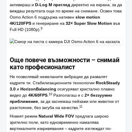
активираш и
D-Log M преглед
директно на екрана, за да
виждаш резултата още по време на снимане. Освен това
Osmo Action 6 поддържа нативен
slow motion
4K/120FPS
и генериране на
32× Super Slow Motion
във
9
Full HD (1080p).
Още повече възможности – снимай
като професионалист
Не позволявай нежеланите вибрации да развалят
кадрите ти. Стабилизационните технологии
RockSteady
3.0
и
HorizonBalancing
осигуряват кристално плавно
10
видео до
4K/60FPS
.
Разполагаш и с
2× беззуумно
приближение
, за да заснемаш пейзажи или животни от
11
разстояние, без загуба на качество.
Новият режим
Natural Wide FOV
предлага широко
зрително поле, като едновременно намалява
вертикалните изкривявания – кадрите изглеждат по-