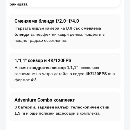
Сменяема бленда f/2.0–f/4.0
Първата екшън камера на DJI със
сменяема
бленда
за перфектни кадри денем, нощем и в
нощно градско осветление.
1/1,1″ сензор и 4K/120FPS
Новият
квадратен сензор 1/1,1″
позволява
заснемане на ултра детайлно видео
4K/120FPS
във
формат 4:3.
Adventure Combo комплект
3 батерии
,
заряден калъф
,
телескопичен стик
1,5 m
и още полезни аксесоари в комплекта.