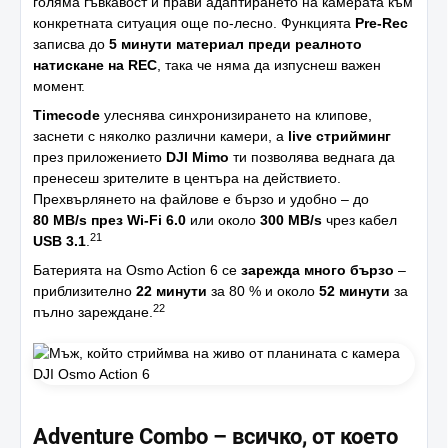
голяма гъвкавост и прави адаптирането на камерата към
конкретната ситуация още по-лесно. Функцията
Pre-Rec
записва до
5 минути материал преди реалното
натискане на REC
, така че няма да изпуснеш важен
момент.
Timecode
улеснява синхронизирането на клипове,
заснети с няколко различни камери, а
live стрийминг
през приложението
DJI Mimo
ти позволява веднага да
пренесеш зрителите в центъра на действието.
Прехвърлянето на файлове е бързо и удобно – до
80 MB/s през Wi-Fi 6.0
или около
300 MB/s
чрез кабел
21
USB 3.1
.
Батерията на Osmo Action 6 се
зарежда много бързо
–
приблизително
22 минути
за 80 % и около
52 минути
за
22
пълно зареждане.
Adventure Combo – всичко, от което