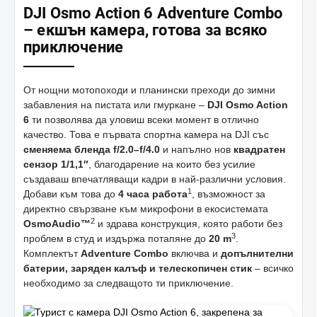
DJI Osmo Action 6 Adventure Combo
– екшън камера, готова за всяко
приключение
От нощни мотопоходи и планински преходи до зимни
забавления на пистата или гмуркане –
DJI Osmo Action
6
ти позволява да уловиш всеки момент в отлично
качество. Това е първата спортна камера на DJI със
сменяема бленда f/2.0–f/4.0
и напълно нов
квадратен
сензор 1/1,1″
, благодарение на които без усилие
създаваш впечатляващи кадри в най-различни условия.
1
Добави към това до
4 часа работа
, възможност за
директно свързване към микрофони в екосистемата
2
OsmoAudio™
и здрава конструкция, която работи без
3
проблем в студ и издържа потапяне до
20 m
.
Комплектът
Adventure Combo
включва и
допълнителни
батерии, заряден калъф и телескопичен стик
– всичко
необходимо за следващото ти приключение.