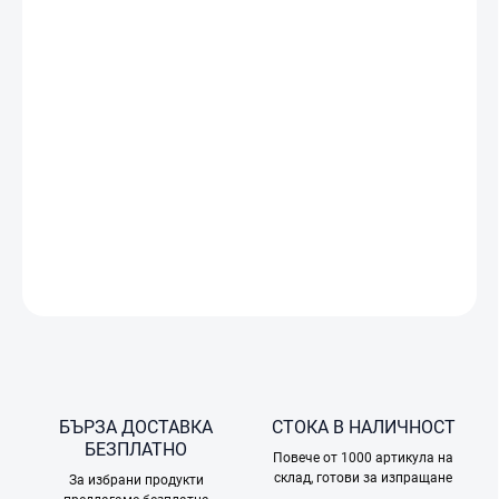
ДОСТАВКА
−
+
Добави в количката
От нощни мотоциклетни преходи, през планински походи, до
зимни забавления на пистата или дори гмуркане – DJI Osmo
Action 6 ти позволява да уловиш всеки момент в перфектно
качество!
ПОДРОБНА ИНФОРМАЦИЯ
ПОПИТАЙТЕ
БЪРЗА ДОСТАВКА
СТОКА В НАЛИЧНОСТ
БЕЗПЛАТНО
Повече от 1000 артикула на
склад, готови за изпращане
За избрани продукти