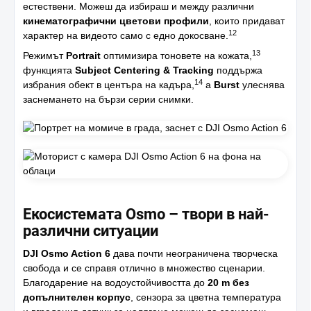
естествени. Можеш да избираш и между различни
кинематографични цветови профили
, които придават
12
характер на видеото само с едно докосване.
13
Режимът
Portrait
оптимизира тоновете на кожата,
функцията
Subject Centering & Tracking
поддържа
14
избрания обект в центъра на кадъра,
а
Burst
улеснява
заснемането на бързи серии снимки.
Екосистемата Osmo – твори в най-
различни ситуации
DJI Osmo Action 6
дава почти неограничена творческа
свобода и се справя отлично в множество сценарии.
Благодарение на водоустойчивостта до
20 m без
допълнителен корпус
, сензора за цветна температура