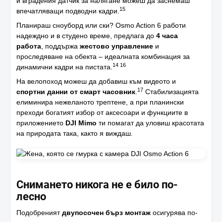
и вградения датчик за налягане можеш да заснемаш
15
впечатляващи подводни кадри.
Планираш сноуборд или ски? Osmo Action 6 работи
надеждно и в студено време, предлага до
4 часа
работа
, поддържа
жестово управление
и
проследяване на обекта – идеалната комбинация за
14 16
динамични кадри на пистата.
На велопоход можеш да добавиш към видеото и
17
спортни данни от смарт часовник
.
Стабилизацията
елиминира нежеланото трептене, а при планински
преходи богатият избор от аксесоари и функциите в
приложението
DJI Mimo
ти помагат да уловиш красотата
на природата така, както я виждаш.
Снимането никога не е било по-
лесно
Подобреният
двупосочен бърз монтаж
осигурява по-