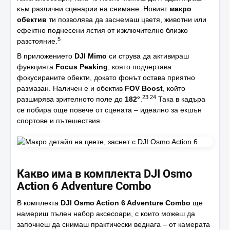
към различни сценарии на снимане. Новият
макро
обектив
ти позволява да заснемаш цветя, животни или
ефектно поднесени ястия от изключително близко
5
разстояние.
В приложението
DJI Mimo
си струва да активираш
функцията
Focus Peaking
, която подчертава
фокусираните обекти, докато фонът остава приятно
размазан. Наличен е и обектив
FOV Boost
, който
23 24
разширява зрителното поле до
182°
.
Така в кадъра
се побира още повече от сцената – идеално за екшън
спортове и пътешествия.
Какво има в комплекта DJI Osmo
Action 6 Adventure Combo
В комплекта
DJI Osmo Action 6 Adventure Combo
ще
намериш пълен набор аксесоари, с които можеш да
започнеш да снимаш практически веднага – от камерата