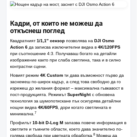
Кадри, от които не можеш да
откъснеш поглед
Квадратният
1/1,1″ сензор
позволява на
DJI Osmo
Action 6
да записва изключителни видеа в
4K/120FPS
при съотношение 4:3. Получаваш богато на детайли
изображение както при слаба светлина, така и в силно
контрастни сцени.
Новият режим
4K Custom
ти дава възможност първо да
заснемеш по-широк кадър, а след това свободно да го
изрежеш до желания формат – максимална гъвкавост в
пост-продукцията. Режимът
SuperNight
с обновена
технология за шумопотискане пък осигурява детайлни
нощни видеа
4K/60FPS
, дори когато светлината е
7
минимална.
Профилът
10-bit D-Log M
запазва повече информация в
светлите и тъмните области, което дава значително по-
8
голяма свобода при цветната обработка.
Можеш да