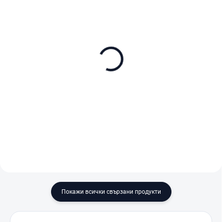
В НАЛИЧНОСТ
В НАЛИЧНОСТ
SanDisk Extreme Pro
SanDisk Extreme Pro
microSDXC 256GB + SD
microSDXC 512GB + SD
adaptér
adaptér
€77
€140
В количката
В количката
Покажи всички свързани продукти