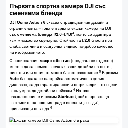
Първата спортна камера DJI със
сменяема бленда
DJI Osmo Action 6
скъсва с традиционния дизайн и
ограниченията – това е първата екшън камера на DJI
4
със
сменяема бленда f/2.0–f/4.0
, която се адаптира
към множество сценарии. Стойността
f/2.0
блести при
слаба светлина и осигурява видимо по-добро качество
на изображението.
С опционалния
макро обектив
(предлага се отделно)
можеш да заснемеш впечатляващи детайли на цветя,
5
животни или ястия от много близко разстояние.
В режим
Auto
блендата се настройва автоматично в целия
диапазон, за да гарантира ясни и остри кадри – от сцени
4
в полумрак до детайлни пейзажи.
На твое
разположение е и режим
Starburst
, който превръща
светлините на нощния град в ефектни „звезди“,
6
привличащи погледа.