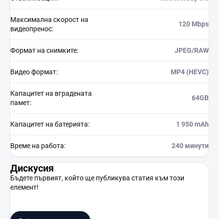
Максимална скорост на
120 Mbps
видеопренос
:
Формат на снимките
:
JPEG/RAW
Видео формат
:
MP4 (HEVC)
Капацитет на вградената
64GB
памет
:
Капацитет на батерията
:
1 950 mAh
Време на работа
:
240 минути
Дискусия
Бъдете първият, който ще публикува статия към този
елемент!