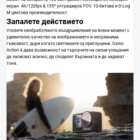
екран. 4K/120fps & 155º ултраширок FOV. 10-битова и D-Log
M цветова производителност.
Запалете действието
Уловете необработеното въодушевление на всеки момент с
удивително качество на изображението и несравнима
гъвкавост, дори когато светлините са приглушени. Osmo
Action 4 дава възможност на търсачите на силни усещания
да записват всичко, да споделят бързината и да задават
тона.