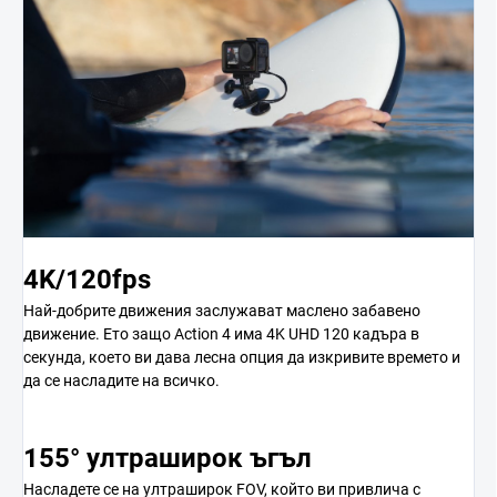
4K/120fps
Най-добрите движения заслужават маслено забавено
движение. Ето защо Action 4 има 4K UHD 120 кадъра в
секунда, което ви дава лесна опция да изкривите времето и
да се насладите на всичко.
155° ултраширок ъгъл
Насладете се на ултраширок FOV, който ви привлича с