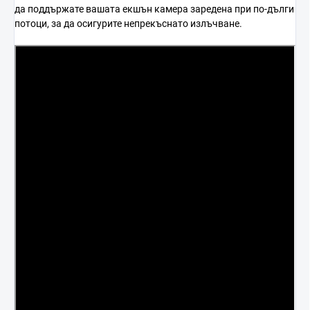
да поддържате вашата екшън камера заредена при по-дълги
потоци, за да осигурите непрекъснато излъчване.