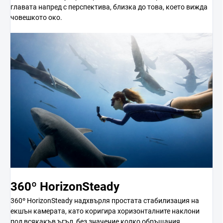
главата напред с перспектива, близка до това, което вижда
човешкото око.
360º HorizonSteady
360º HorizonSteady надхвърля простата стабилизация на
екшън камерата, като коригира хоризонталните наклони
под всякакъв ъгъл, без значение колко обръщания,