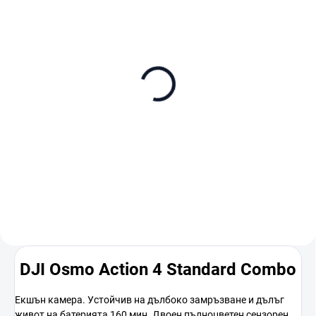
В НАЛИЧНОСТ
В НАЛИЧНОСТ
SanDisk Extreme Pro
SanDisk Extreme Pro
microSDXC 256GB + SD
microSDXC 512GB + SD
adaptér
adaptér
€77
€140
В количката
В количката
DJI Osmo Action 4 Standard Combo
Екшън камера. Устойчив на дълбоко замръзване и дълъг
живот на батерията 160 мин. Двоен пълноцветен сензорен