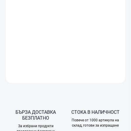
ДОСТАВКА
−
+
Добави в количката
Екшън камера. Устойчив на дълбоко замръзване и дълъг
живот на батерията 160 мин. Двоен пълноцветен сензорен
екран. 4K/120fps & 155º ултраширок FOV. 10-битова и D-Log
M цветова производителност.
ПОДРОБНА ИНФОРМАЦИЯ
ПОПИТАЙТЕ
БЪРЗА ДОСТАВКА
СТОКА В НАЛИЧНОСТ
БЕЗПЛАТНО
Повече от 1000 артикула на
склад, готови за изпращане
За избрани продукти