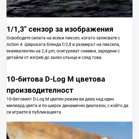
1/1,3″ сензор за изображения
Освободете силата на всеки пиксел, когато записвате с
Action 4. Широката бленда f/2,8 и размерът на пиксела,
еквивалентен на 2,4 μm, осигуряват снимки, заредени с
детайли от изгрев до залез слънце и след това.
10-битова D-Log M цветова
производителност
10-битовият D-Log M цветен режим ви дава над един
милиард цвята и по-широк динамичен диапазон, с който да
си играете в публикацията.