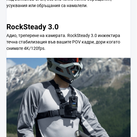
усуквания или обръщания са намалели.
RockSteady 3.0
Адио, треперене на камерата. RockSteady 3.0 инжектира
течна стабилизация във вашите POV кадри, дори когато
снимате 4K/120fps.