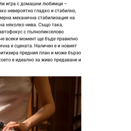
или игра с домашни любимци –
чко невероятно гладко и стабилно,
мерна механична стабилизация на
на няколко нива. Също така,
 автофокус с пълнопикселово
 че всеки момент ще бъде правилно
чна е сцената. Наличен е и новият
ритизира предния план и може бързо
което е идеално за живо предаване и