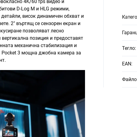
вокласно 4K/60 fps видео и
битови D-Log M и HLG режими,
 детайли, висок динамичен обхват и
Катег
те. 2" въртящ се сензорен екран и
окусиране позволяват лесно
Гаран
 вертикална позиция и предоставят
енната механична стабилизация и
Тегло
:
 Pocket 3 мощна джобна камера за
нт.
EAN
:
Файло