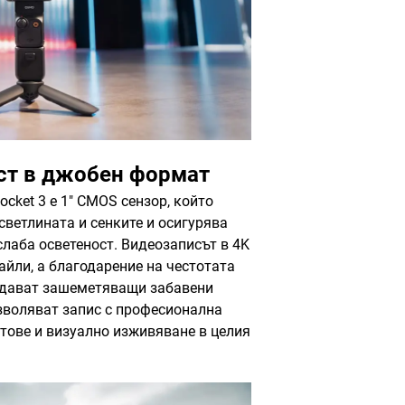
ст в джобен формат
cket 3 е 1" CMOS сензор, който
светлината и сенките и осигурява
слаба осветеност. Видеозаписът в 4K
йли, а благодарение на честотата
ъздават зашеметяващи забавени
озволяват запис с професионална
етове и визуално изживяване в целия