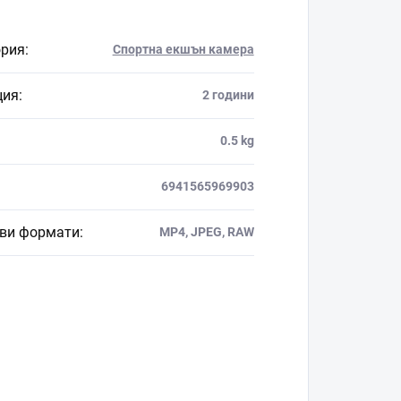
ория
:
Спортна екшън камера
ция
:
2 години
0.5 kg
6941565969903
ви формати
:
MP4, JPEG, RAW