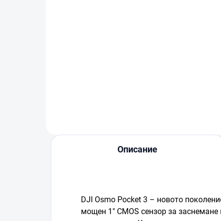
SanDisk Extreme Pro
Sa
microSDXC 256GB + SD
mi
adaptér
ad
€77
€1
В количката
Описание
DJI Osmo Pocket 3 – новото поколен
мощен 1" CMOS сензор за заснемане 