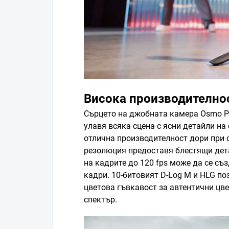
Висока производително
Сърцето на джобната камера Osmo Po
улавя всяка сцена с ясни детайли на 
отлична производителност дори при 
резолюция предоставя блестящи дета
на кадрите до 120 fps може да се с
кадри. 10-битовият D-Log M и HLG п
цветова гъвкавост за автентични цв
спектър.