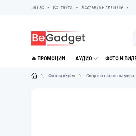
Преминаване
За нас
Контакти
Доставка и плащане
към
съдържанието
🔥 ПРОМОЦИИ
АУДИО
ФОТО И ВИД
Начало
Фото и видео
Спортна екшън камера
21 оценки
Данни за рейтинга