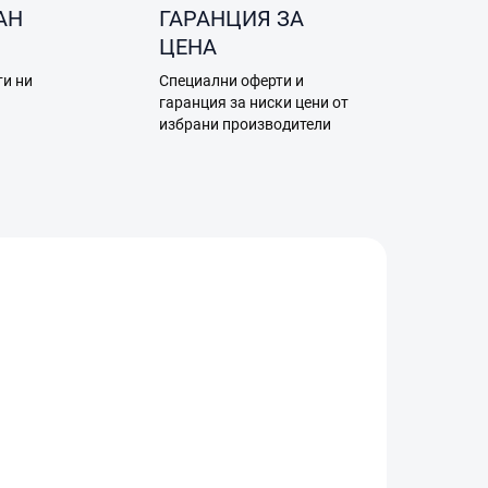
АН
ГАРАНЦИЯ ЗА
ЦЕНА
ти ни
Специални оферти и
а
гаранция за ниски цени от
избрани производители