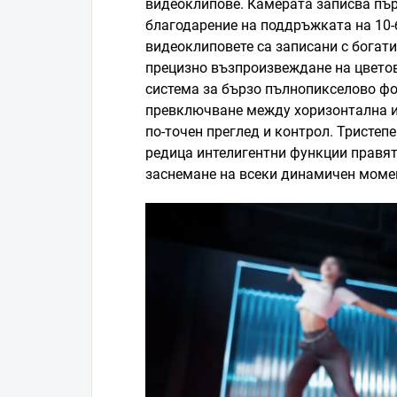
видеоклипове. Камерата записва пър
благодарение на поддръжката на 10-
видеоклиповете са записани с богати
прецизно възпроизвеждане на цветове
система за бързо пълнопикселово ф
превключване между хоризонтална и
по-точен преглед и контрол. Тристеп
редица интелигентни функции правят
заснемане на всеки динамичен моме