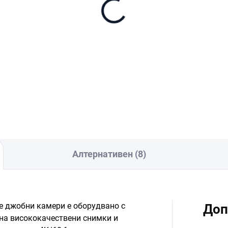
nDisk Extreme Pro
croSDXC 512GB + SD
aptér
40
В количката
Алтернативен (8)
ие джобни камери е оборудвано с
Доп
на висококачествени снимки и