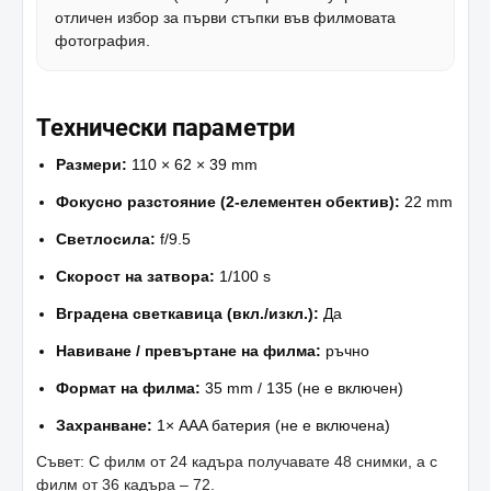
отличен избор за първи стъпки във филмовата
фотография.
Технически параметри
Размери:
110 × 62 × 39 mm
Фокусно разстояние (2-елементен обектив):
22 mm
Светлосила:
f/9.5
Скорост на затвора:
1/100 s
Вградена светкавица (вкл./изкл.):
Да
Навиване / превъртане на филма:
ръчно
Формат на филма:
35 mm / 135 (не е включен)
Захранване:
1× AAA батерия (не е включена)
Съвет: С филм от 24 кадъра получавате 48 снимки, а с
филм от 36 кадъра – 72.