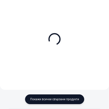
В НАЛИЧНОСТ (ВЪНШЕН СКЛАД)
В НАЛИЧНОСТ (ВЪНШЕН СКЛАД)
Kodak Ektar 100 Color
Kodak Gold 200/135-24
135-36
1-pack
€22,90
€12,50
В количката
В количката
Покажи всички свързани продукти