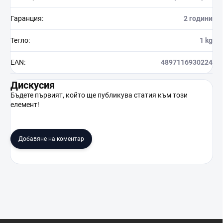
Гаранция
:
2 години
Тегло
:
1 kg
EAN
:
4897116930224
Дискусия
Бъдете първият, който ще публикува статия към този
елемент!
Добавяне на коментар