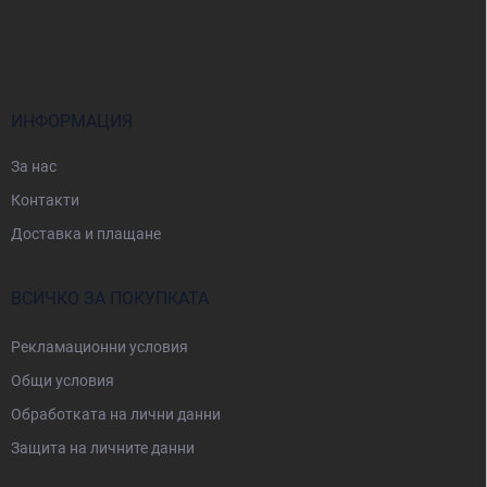
Ф
у
т
е
р
ИНФОРМАЦИЯ
За нас
Контакти
Доставка и плащане
ВСИЧКО ЗА ПОКУПКАТА
Рекламационни условия
Общи условия
Oбработката на лични данни
Защита на личните данни