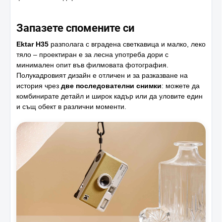
Запазете спомените си
Ektar H35
разполага с вградена светкавица и малко, леко
тяло – проектиран е за лесна употреба дори с
минимален опит във филмовата фотография.
Полукадровият дизайн е отличен и за разказване на
история чрез
две последователни снимки
: можете да
комбинирате детайл и широк кадър или да уловите един
и същ обект в различни моменти.