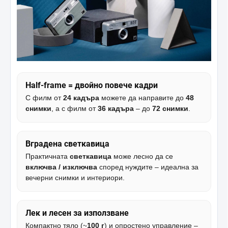
Half-frame = двойно повече кадри
С филм от
24 кадъра
можете да направите до
48
снимки
, а с филм от
36 кадъра
– до
72 снимки
.
Вградена светкавица
Практичната
светкавица
може лесно да се
включва / изключва
според нуждите – идеална за
вечерни снимки и интериори.
Лек и лесен за използване
Компактно тяло (~
100 г
) и опростено управление –