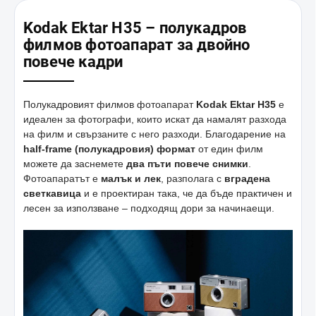
Kodak Ektar H35 – полукадров
филмов фотоапарат за двойно
повече кадри
Полукадровият филмов фотоапарат
Kodak Ektar H35
е
идеален за фотографи, които искат да намалят разхода
на филм и свързаните с него разходи. Благодарение на
half-frame (полукадровия) формат
от един филм
можете да заснемете
два пъти повече снимки
.
Фотоапаратът е
малък и лек
, разполага с
вградена
светкавица
и е проектиран така, че да бъде практичен и
лесен за използване – подходящ дори за начинаещи.