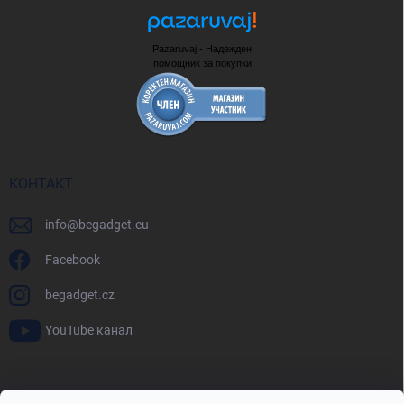
Pazaruvaj - Надежден
помощник за покупки
КОНТАКТ
info
@
begadget.eu
Facebook
begadget.cz
YouTube канал
BeGadget.bg
BeGadget.cz
BeGadget.sk
BeGadget.hu