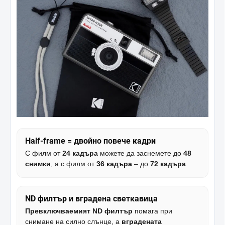
Half-frame = двойно повече кадри
С филм от
24 кадъра
можете да заснемете до
48
снимки
, а с филм от
36 кадъра
– до
72 кадъра
.
ND филтър и вградена светкавица
Превключваемият ND филтър
помага при
снимане на силно слънце, а
вградената