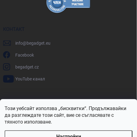
КОНТАКТ
info
@
begadget.eu
Facebook
begadget.cz
YouTube канал
BeGadget.bg
BeGadget.cz
BeGadget.sk
BeGadget.hu
Този уебсайт използва „бисквитки“. Продължавайки
BeGadget.ro
BeGadget.pl
BeGadget.hr
BeGadget.si
да разглеждате този сайт, вие се съгласявате с
тяхното използване.
Настройки