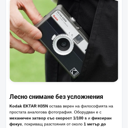
Лесно снимане без усложнения
Kodak EKTAR H35N
остава верен на философията на
простата аналогова фотография. Оборудван е с
механичен затвор със скорост 1/100 s
и
фиксиран
фокус
, покриващ разстояния от около
1 метър до