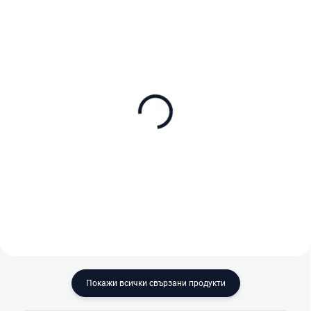
В НАЛИЧНОСТ (ВЪНШЕН СКЛАД)
В НАЛИЧНОСТ (ВЪНШЕН СКЛАД)
Kodak Ektar 100 Color
Kodak Gold 200/135-24
135-36
1-pack
€22,90
€12,50
В количката
В количката
Покажи всички свързани продукти