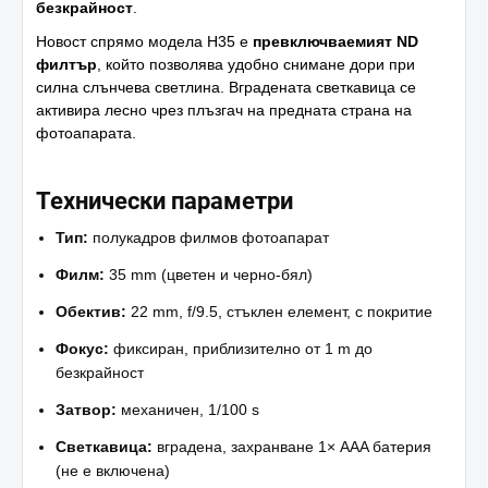
безкрайност
.
Новост спрямо модела H35 е
превключваемият ND
филтър
, който позволява удобно снимане дори при
силна слънчева светлина. Вградената светкавица се
активира лесно чрез плъзгач на предната страна на
фотоапарата.
Технически параметри
Тип:
полукадров филмов фотоапарат
Филм:
35 mm (цветен и черно-бял)
Обектив:
22 mm, f/9.5, стъклен елемент, с покритие
Фокус:
фиксиран, приблизително от 1 m до
безкрайност
Затвор:
механичен, 1/100 s
Светкавица:
вградена, захранване 1× AAA батерия
(не е включена)