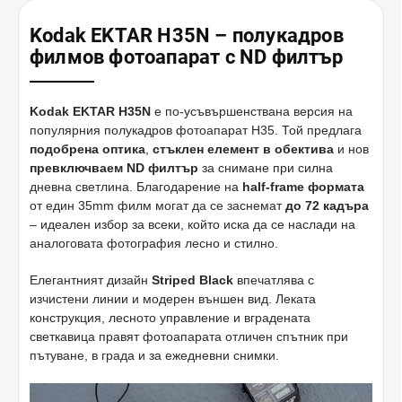
Kodak EKTAR H35N – полукадров
филмов фотоапарат с ND филтър
Kodak EKTAR H35N
е по-усъвършенствана версия на
популярния полукадров фотоапарат H35. Той предлага
подобрена оптика
,
стъклен елемент в обектива
и нов
превключваем ND филтър
за снимане при силна
дневна светлина. Благодарение на
half-frame формата
от един 35mm филм могат да се заснемат
до 72 кадъра
– идеален избор за всеки, който иска да се наслади на
аналоговата фотография лесно и стилно.
Елегантният дизайн
Striped Black
впечатлява с
изчистени линии и модерен външен вид. Леката
конструкция, лесното управление и вградената
светкавица правят фотоапарата отличен спътник при
пътуване, в града и за ежедневни снимки.