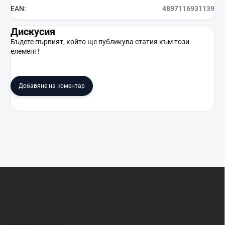
EAN
:
4897116931139
Дискусия
Бъдете първият, който ще публикува статия към този
елемент!
Добавяне на коментар
Ф
у
т
е
р