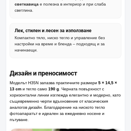
светкавица
е полезна в интериор и при слаба
светлина.
Лек, стилен и лесен за използване
Компактно тяло, ниско тегло и управление без
настройки на време и бленда – подходящ и за
начинаещи.
Дизайн и преносимост
Моделът H35N запазва практичните размери
5 × 14,5 ×
13 cm
и тегло само
190 g
. Черната повърхност с
хоризонтални линии изглежда елегантно и модерно, като
същевременно черпи вдъхновение от класическия
аналогов дизайн. Благодарение на ниското тегло
фотоапаратът е идеален за ежедневно носене и
пътуване.