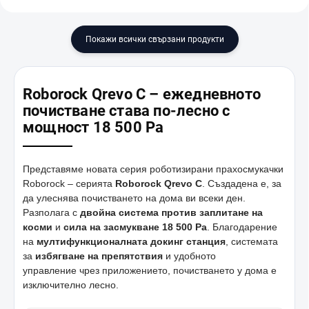
Покажи всички свързани продукти
Roborock Qrevo C – ежедневното
почистване става по-лесно с
мощност 18 500 Pa
Представяме новата серия роботизирани прахосмукачки
Roborock – серията
Roborock Qrevo C
. Създадена е, за
да улеснява почистването на дома ви всеки ден.
Разполага с
двойна система против заплитане на
косми
и
сила на засмукване 18 500 Pa
. Благодарение
на
мултифункционалната докинг станция
, системата
за
избягване на препятствия
и удобното
управление чрез приложението, почистването у дома е
изключително лесно.