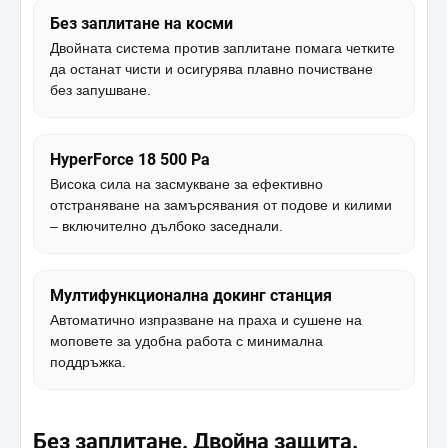
Без заплитане на косми
Двойната система против заплитане помага четките
да останат чисти и осигурява плавно почистване
без запушване.
HyperForce 18 500 Pa
Висока сила на засмукване за ефективно
отстраняване на замърсявания от подове и килими
– включително дълбоко заседнали.
Мултифункционална докинг станция
Автоматично изпразване на праха и сушене на
моповете за удобна работа с минимална
поддръжка.
Без заплитане. Двойна защита.