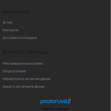
е
р
ИНФОРМАЦИЯ
За нас
Контакти
Доставка и плащане
ВСИЧКО ЗА ПОКУПКАТА
Рекламационни условия
Общи условия
Oбработката на лични данни
Защита на личните данни
Pazaruvaj - Надежден