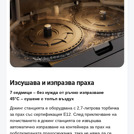
Изсушава и изпразва праха
7 седмици – без нужда от ръчно изпразване
45°C – сушене с топъл въздух
Докинг станцията е оборудвана с 2,7-литрова торбичка
за прах със сертификация E12. След приключване на
почистването в докинг станцията се извършва
автоматично изпразване на контейнера за прах на
роботизираната прахосмукачка, така че няма да се