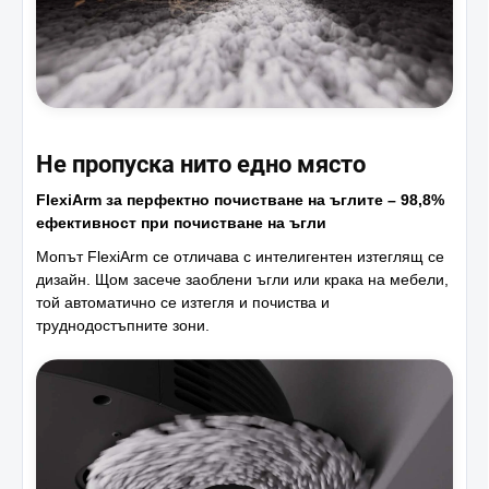
Не пропуска нито едно място
FlexiArm за перфектно почистване на ъглите – 98,8%
ефективност при почистване на ъгли
Мопът FlexiArm се отличава с интелигентен изтеглящ се
дизайн. Щом засече заоблени ъгли или крака на мебели,
той автоматично се изтегля и почиства и
труднодостъпните зони.