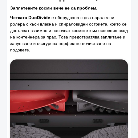
Заплетените косми вече не са проблем.
Четката DuoDivide
е оборудвана с два паралелни
ролера с къси влакна и спираловидни остриета, които се
допълват взаимно и насочват космите към основния вход
на контейнера за прах. Това предотвратява заплитане и
запушване и осигурява перфектно почистване на
подовете.