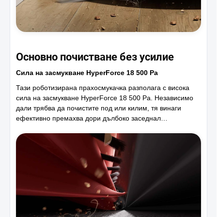
Основно почистване без усилие
Сила на засмукване HyperForce 18 500 Pa
Тази роботизирана прахосмукачка разполага с висока
сила на засмукване HyperForce 18 500 Pa. Независимо
дали трябва да почистите под или килим, тя винаги
ефективно премахва дори дълбоко заседнал…