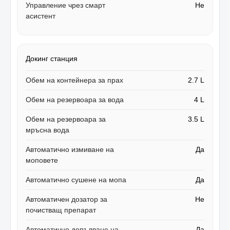
Управление чрез смарт
Не
асистент
Докинг станция
Обем на контейнера за прах
2.7 L
Обем на резервоара за вода
4 L
Обем на резервоара за
3.5 L
мръсна вода
Автоматично измиване на
Да
моповете
Автоматично сушене на мопа
Да
Автоматичен дозатор за
Не
почистващ препарат
Автоматично допълване на
Да