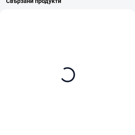
Свързани продукти
В НАЛИЧНОСТ
В НАЛИЧНОСТ (ВЪНШЕН СКЛАД)
Roborock Floor cleaner
Roborock QR 798 black
fluid 480 ml
€368
€22,90
В количката
В количката