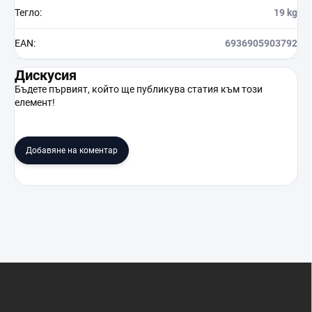
Тегло
:
19 kg
EAN
:
6936905903792
Дискусия
Бъдете първият, който ще публикува статия към този
елемент!
Добавяне на коментар
Ф
у
т