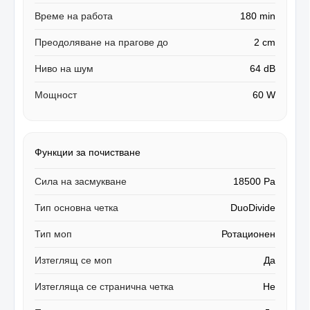
Време на работа
180 min
Преодоляване на прагове до
2 cm
Ниво на шум
64 dB
Мощност
60 W
Функции за почистване
Сила на засмукване
18500 Pa
Тип основна четка
DuoDivide
Тип моп
Ротационен
Изтеглящ се моп
Да
Изтегляща се странична четка
Не