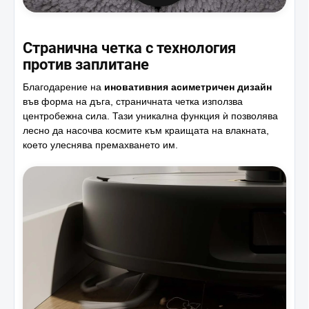
Странична четка с технология
против заплитане
Благодарение на
иновативния асиметричен дизайн
във форма на дъга, страничната четка използва
центробежна сила. Тази уникална функция ѝ позволява
лесно да насочва космите към краищата на влакната,
което улеснява премахването им.