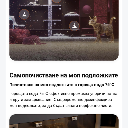
Самопочистване на моп подложките
Почистване на моп подложките с гореща вода 75°C
Горещата вода 75°C ефективно премахва упорити петна
и други замърсявания. Същевременно дезинфекцира
моп подложките, за да бъдат винаги перфектно чисти.