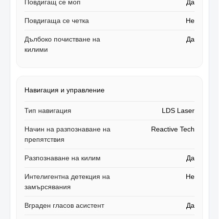
Повдигащ се моп
Да
Повдигаща се четка
Не
Дълбоко почистване на
Да
килими
Навигация и управление
Тип навигация
LDS Laser
Начин на разпознаване на
Reactive Tech
препятствия
Разпознаване на килим
Да
Интелигентна детекция на
Не
замърсявания
Вграден гласов асистент
Да