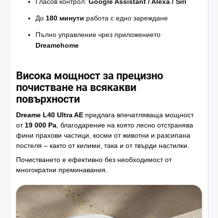
Гласов контрол:
Google Assistant / Alexa / Siri
До
180 минути
работа с едно зареждане
Пълно управление чрез приложението
Dreamehome
Висока мощност за прецизно
почистване на всякакви
повърхности
Dreame L40 Ultra AE
предлага впечатляваща мощност
от
19 000 Pa
, благодарение на която лесно отстранява
фини прахови частици, косми от животни и разсипана
постеля – както от килими, така и от твърди настилки.
Почистването е ефективно без необходимост от
многократни преминавания.