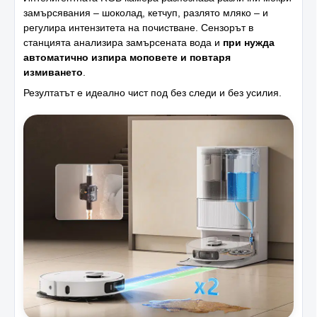
замърсявания – шоколад, кетчуп, разлято мляко – и
регулира интензитета на почистване. Сензорът в
станцията анализира замърсената вода и
при нужда
автоматично изпира моповете и повтаря
измиването
.
Резултатът е идеално чист под без следи и без усилия.