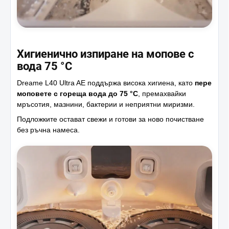
Хигиенично изпиране на мопове с
вода 75 °C
Dreame L40 Ultra AE поддържа висока хигиена, като
пере
моповете с гореща вода до 75 °C
, премахвайки
мръсотия, мазнини, бактерии и неприятни миризми.
Подложките остават свежи и готови за ново почистване
без ръчна намеса.