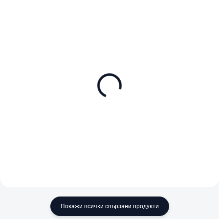
В НАЛИЧНОСТ
В НАЛИЧНОСТ
Dreame hlavní kartáč
Dreame Náhradní mop 4
ks
€53,90
€25
В количката
В количката
Покажи всички свързани продукти