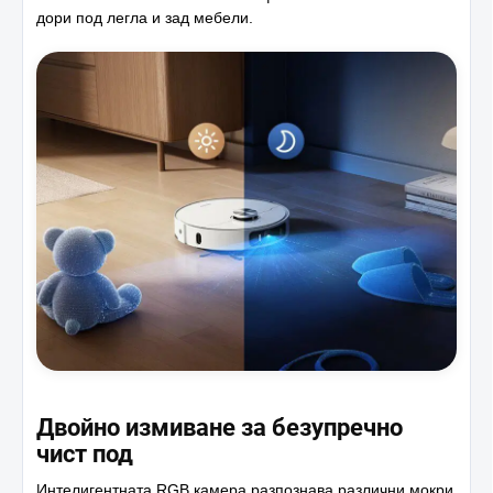
дори под легла и зад мебели.
Двойно измиване за безупречно
чист под
Интелигентната RGB камера разпознава различни мокри