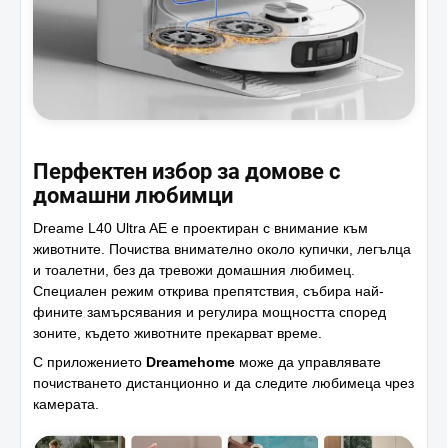
Перфектен избор за домове с
домашни любимци
Dreame L40 Ultra AE е проектиран с внимание към
животните. Почиства внимателно около купички, легълца
и тоалетни, без да тревожи домашния любимец.
Специален режим открива препятствия, събира най-
фините замърсявания и регулира мощността според
зоните, където животните прекарват време.
С приложението
Dreamehome
може да управлявате
почистването дистанционно и да следите любимеца чрез
камерата.