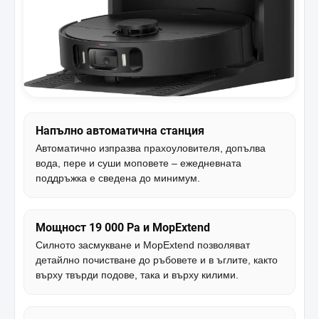
Напълно автоматична станция
Автоматично изпразва прахоуловителя, допълва
вода, пере и суши моповете – ежедневната
поддръжка е сведена до минимум.
Мощност 19 000 Pa и MopExtend
Силното засмукване и MopExtend позволяват
детайлно почистване до ръбовете и в ъглите, както
върху твърди подове, така и върху килими.