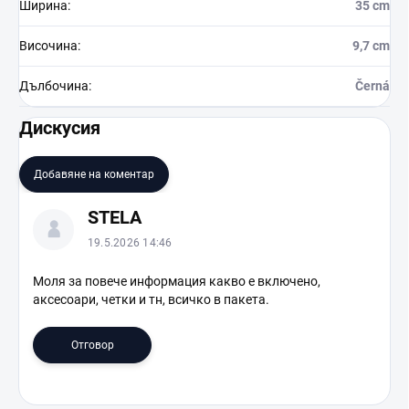
Ширина
:
35 cm
Височина
:
9,7 cm
Дълбочина
:
Černá
Дискусия
Добавяне на коментар
С
STELA
п
и
19.5.2026 14:46
с
ъ
Моля за повече информация какво е включено,
аксесоари, четки и тн, всичко в пакета.
к
н
а
Отговор
д
и
с