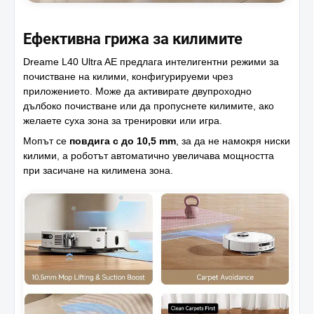
Ефективна грижа за килимите
Dreame L40 Ultra AE предлага интелигентни режими за
почистване на килими, конфигурируеми чрез
приложението. Може да активирате двупроходно
дълбоко почистване или да пропуснете килимите, ако
желаете суха зона за тренировки или игра.
Мопът се
повдига с до 10,5 mm
, за да не намокря ниски
килими, а роботът автоматично увеличава мощността
при засичане на килимена зона.