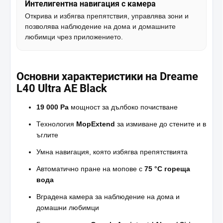
Интелигентна навигация с камера
Открива и избягва препятствия, управлява зони и
позволява наблюдение на дома и домашните
любимци чрез приложението.
Основни характеристики на Dreame
L40 Ultra AE Black
19 000 Pa
мощност за дълбоко почистване
Технология
MopExtend
за измиване до стените и в
ъглите
Умна навигация, която избягва препятствията
Автоматично пране на мопове с
75 °C гореща
вода
Вградена камера за наблюдение на дома и
домашни любимци