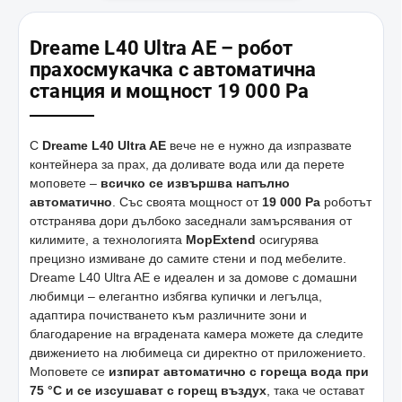
Dreame L40 Ultra AE – робот
прахосмукачка с автоматична
станция и мощност 19 000 Pa
С
Dreame L40 Ultra AE
вече не е нужно да изпразвате
контейнера за прах, да доливате вода или да перете
моповете –
всичко се извършва напълно
автоматично
. Със своята мощност от
19 000 Pa
роботът
отстранява дори дълбоко заседнали замърсявания от
килимите, а технологията
MopExtend
осигурява
прецизно измиване до самите стени и под мебелите.
Dreame L40 Ultra AE е идеален и за домове с домашни
любимци – елегантно избягва купички и легълца,
адаптира почистването към различните зони и
благодарение на вградената камера можете да следите
движението на любимеца си директно от приложението.
Моповете се
изпират автоматично с гореща вода при
75 °C и се изсушават с горещ въздух
, така че остават