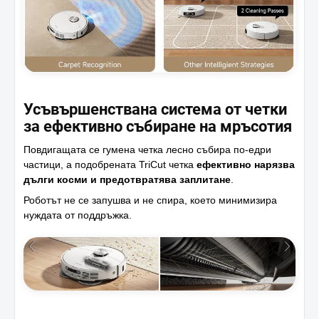
Усъвършенствана система от четки
за ефективно събиране на мръсотия
Повдигащата се гумена четка лесно събира по-едри
частици, а подобрената TriCut четка
ефективно нарязва
дълги косми и предотвратява заплитане
.
Роботът не се запушва и не спира, което минимизира
нуждата от поддръжка.