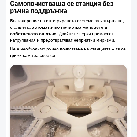
Самопочистваща се станция без
ръчна поддръжка
Благодарение на интегрираната система за изтъргване,
станцията
автоматично почиства моповете и
собственото си дъно
. Двойните перки премахват
натрупвания и предотвратяват неприятни миризми.
Не е необходимо ръчно почистване на станцията – тя се
грижи сама за себе си.