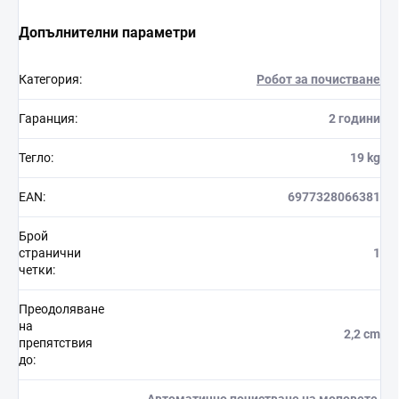
Допълнителни параметри
Категория
:
Робот за почистване
Гаранция
:
2 години
Тегло
:
19 kg
EAN
:
6977328066381
Брой
странични
1
четки
:
Преодоляване
на
2,2 cm
препятствия
до
: