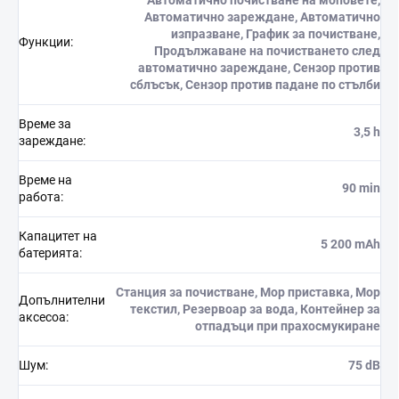
Автоматично почистване на моповете,
Автоматично зареждане, Автоматично
изпразване, График за почистване,
Функции
:
Продължаване на почистването след
автоматично зареждане, Сензор против
сблъсък, Сензор против падане по стълби
Време за
3,5 h
зареждане
:
Време на
90 min
работа
:
Капацитет на
5 200 mAh
батерията
:
Станция за почистване, Mop приставка, Mop
Допълнителни
текстил, Резервоар за вода, Контейнер за
аксесоа
:
отпадъци при прахосмукиране
Шум
:
75 dB